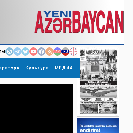
ты
AZ
RU
EN
ература
Культура
МЕДИА
×