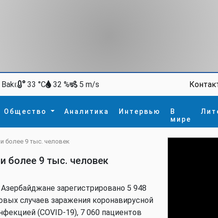
Bakı:
Контак
33 °C
32 %
5 m/s
Общество
Аналитика
Интервью
В
Лит
мире
и более 9 тыс. человек
ство
В мире
Спорт
Интересное
и более 9 тыс. человек
зм
İdman
Новые технологии
а
гия
сшествие
 Азербайджане зарегистрировано 5 948
пора
овых случаев заражения коронавирусной
нфекцией (COVID-19), 7 060 пациентов