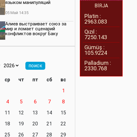
языком манипуляций
BİRJA
05 Май 14:35
Platin :
2963.083
Алиев выстраивает союз за
мир и ломает сценарий
Qızıl :
конфликтов вокруг Баку
7250.143
27 Апрель 14:07
Gümüş :
105.9224
Баку меняет правила. Страны
Южного Кавказа усиливают
Palladium :
значимость региона
2330.768
08 Апрель 14:28
ср
чт
пт
сб
вс
Глобальная игра сил:
1
нейтралитета больше не будет
4
5
6
7
8
11 Март 16:36
11
12
13
14
15
Видимо, действительно
президенту приходится все
18
19
20
21
22
делать самому
25
26
27
28
29