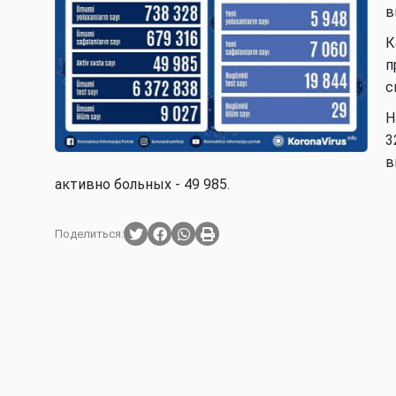
в
К
п
с
Н
3
в
активно больных - 49 985.
Поделиться: