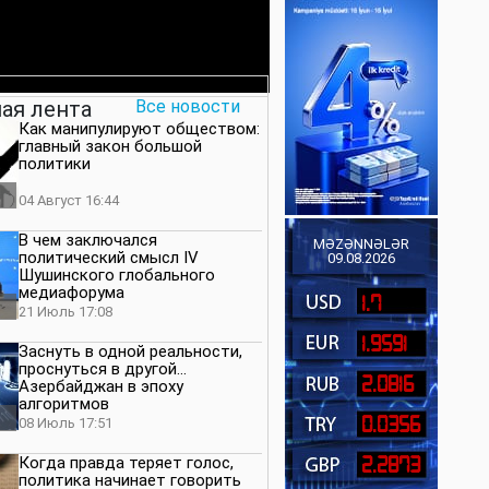
ая лента
Все новости
Как манипулируют обществом:
главный закон большой
политики
04 Август 16:44
В чем заключался
MƏZƏNNƏLƏR
политический смысл IV
09.08.2026
Шушинского глобального
медиафорума
1.7
21 Июль 17:08
1.9591
Заснуть в одной реальности,
проснуться в другой…
2.0816
Азербайджан в эпоху
алгоритмов
0.0356
08 Июль 17:51
Когда правда теряет голос,
2.2873
политика начинает говорить