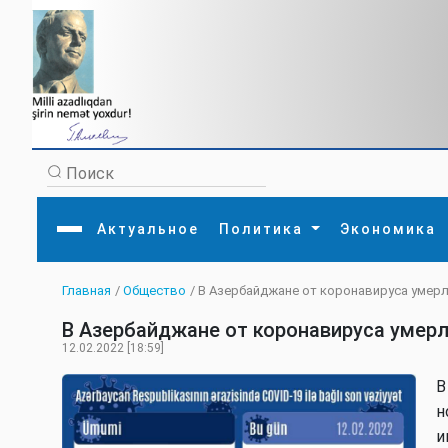
Актуальное
Политика
Экономика
Главная
/
Общество
/ В Азербайджане от коронавируса умерл
Главная
Литература
Политика
Обще
В Азербайджане от коронавируса умерл
Актуальное
МЕДИА
Внешняя политика
Тури
Экономика
Внутренняя политика
Наук
12.02.2022 [18:59]
Аналитика
Рели
Культура
Прои
В
Интервью
Диас
н
и