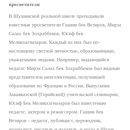
просветители
В Шушинской реальной школе преподавали
известные просветители Гашим бек Везиров, Мирза
Салах бек Зохраббеков, Юсиф бек
Меликхагназаров. Каждый из них был по-
настоящему светлой личностью, образованными,
уважаемыми людьми. Например, выдающийся
педагог Мирза Салах бек Зохраббеков был видным
представителем интеллигенции, получившей
образование во Франции и России. Выпускник
Закавказской (Горийской) учительской семинарии,
Юсиф Бек Меликхагназаров был известеным
педагог, актером и режиссером. Гашим бек
Везиров - педагог, публицист, переводчик,
журналист, писатель и издатель, и когда в Шуше