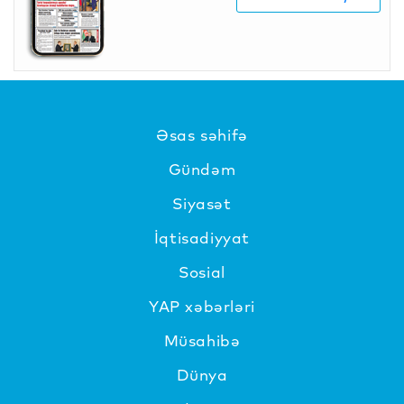
Əsas səhifə
Gündəm
Siyasət
İqtisadiyyat
Sosial
YAP xəbərləri
Müsahibə
Dünya