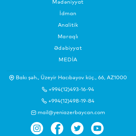
Mədəniyyat
İdman
Analitik
Maraqlı
Ədəbiyyat
MEDİA
Bakı şəh., Üzeyir Hacıbəyov küç., 66, AZ1000
+994(12)493-16-94
+994(12)498-19-84
mail@yeniazerbaycan.com