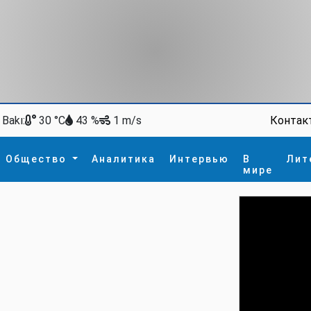
Bakı:
Контак
30 °C
43 %
1 m/s
Общество
Аналитика
Интервью
В
Лит
мире
ство
В мире
Спорт
Интересное
зм
İdman
Новые технологии
а
гия
сшествие
пора