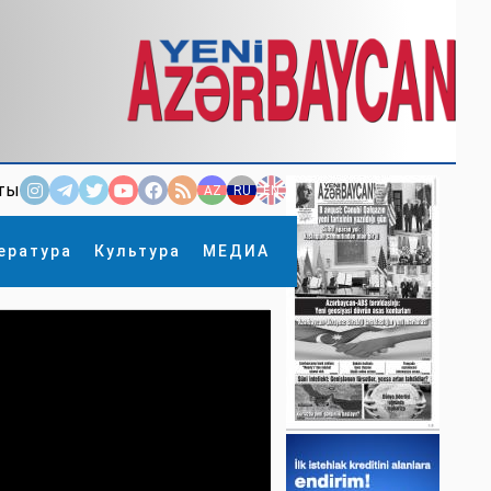
ты
AZ
RU
EN
ература
Культура
МЕДИА
×