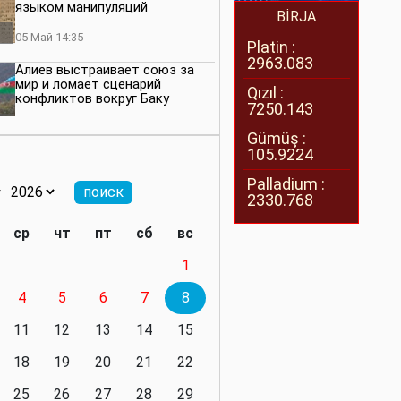
языком манипуляций
BİRJA
05 Май 14:35
Platin :
2963.083
Алиев выстраивает союз за
мир и ломает сценарий
Qızıl :
конфликтов вокруг Баку
7250.143
27 Апрель 14:07
Gümüş :
105.9224
Баку меняет правила. Страны
Южного Кавказа усиливают
Palladium :
значимость региона
2330.768
08 Апрель 14:28
ср
чт
пт
сб
вс
Глобальная игра сил:
1
нейтралитета больше не будет
4
5
6
7
8
11 Март 16:36
11
12
13
14
15
Видимо, действительно
президенту приходится все
18
19
20
21
22
делать самому
25
26
27
28
29