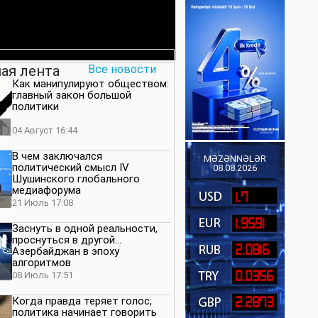
ая лента
Все новости
Как манипулируют обществом:
главный закон большой
политики
04 Август 16:44
В чем заключался
MƏZƏNNƏLƏR
политический смысл IV
08.08.2026
Шушинского глобального
медиафорума
1.7
21 Июль 17:08
1.9591
Заснуть в одной реальности,
проснуться в другой…
2.0816
Азербайджан в эпоху
алгоритмов
0.0356
08 Июль 17:51
Когда правда теряет голос,
2.2873
политика начинает говорить