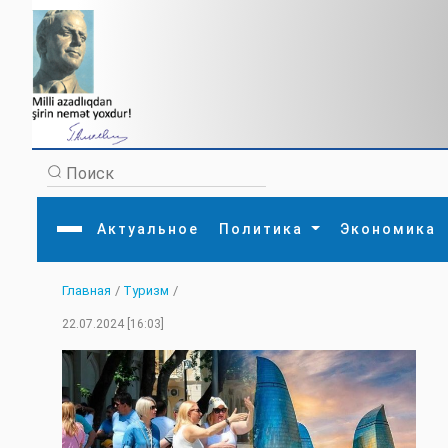
Актуальное
Политика
Экономика
Главная
/
Туризм
/
Главная
Литература
Политика
Обще
22.07.2024 [16:03]
Актуальное
МЕДИА
Внешняя политика
Тури
Экономика
Внутренняя политика
Наук
Аналитика
Рели
Культура
Прои
Интервью
Диас