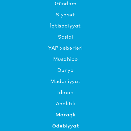
Gündəm
Siyasət
İqtisadiyyat
Sosial
YAP xəbərləri
Müsahibə
Dünya
Mədəniyyat
İdman
Analitik
Maraqlı
Ədəbiyyat