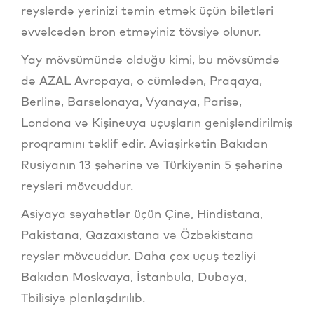
reyslərdə yerinizi təmin etmək üçün biletləri
əvvəlcədən bron etməyiniz tövsiyə olunur.
Yay mövsümündə olduğu kimi, bu mövsümdə
də AZAL Avropaya, o cümlədən, Praqaya,
Berlinə, Barselonaya, Vyanaya, Parisə,
Londona və Kişineuya uçuşların genişləndirilmiş
proqramını təklif edir. Aviaşirkətin Bakıdan
Rusiyanın 13 şəhərinə və Türkiyənin 5 şəhərinə
reysləri mövcuddur.
Asiyaya səyahətlər üçün Çinə, Hindistana,
Pakistana, Qazaxıstana və Özbəkistana
reyslər mövcuddur. Daha çox uçuş tezliyi
Bakıdan Moskvaya, İstanbula, Dubaya,
Tbilisiyə planlaşdırılıb.