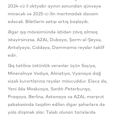
2024-cü il oktyabr ayının sonundan qüvvəyə
minəcək və 2025-ci ilin martınadək davam
edəcək. Biletlərin satışı artıq başlayıb.
Əgər qış mövsümündə istidən zövq almaq
istəyirsinizsə, AZAL Dubaya, Şarm-əl-Şeyxə,
Antalyaya, Ciddəyə, Dammama reyslər təklif
edir.
Qış tətilinə üstünlük verənlər üçün Soçiyə,
Mineralnıye Vodıya, Almatıya, Vyanaya dağ
xizək kurortlarına reyslər mövcuddur. Eləcə də,
Yeni ildə Moskvaya, Sankt-Peterburqa,
Praqaya, Berlinə, Astanaya və AZAL marşrut
şəbəkəsində təqdim edilən digər şəhərlərə də
yola düşmək olar. Tələb olunan tarixlərdə