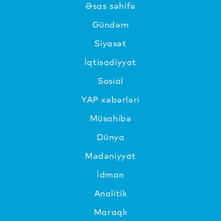
Əsas səhifə
Gündəm
Siyasət
İqtisadiyyat
Sosial
YAP xəbərləri
Müsahibə
Dünya
Mədəniyyat
İdman
Analitik
Maraqlı