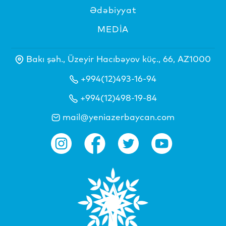
Ədəbiyyat
MEDİA
Bakı şəh., Üzeyir Hacıbəyov küç., 66, AZ1000
+994(12)493-16-94
+994(12)498-19-84
mail@yeniazerbaycan.com