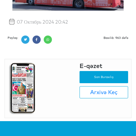
07 Октябрь 2024 20:42
Paylaş:
Baxılıb: 963 dəfə
E-qəzet
Son Buraxılış
Arxivə Keç