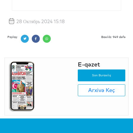
28 Октябрь 2024 15:18
Paylaş:
Baxılıb: 949 dəfə
E-qəzet
Son Buraxılış
Arxivə Keç