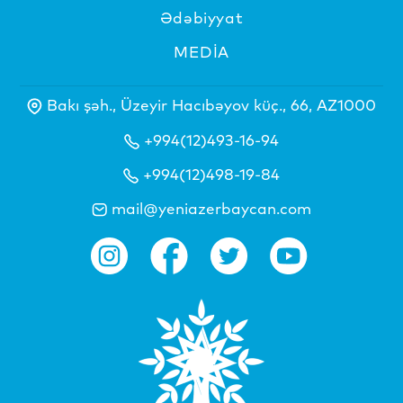
Ədəbiyyat
MEDİA
Bakı şəh., Üzeyir Hacıbəyov küç., 66, AZ1000
+994(12)493-16-94
+994(12)498-19-84
mail@yeniazerbaycan.com