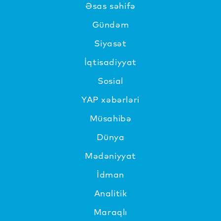
Əsas səhifə
Gündəm
Siyasət
İqtisadiyyat
Sosial
YAP xəbərləri
Müsahibə
Dünya
Mədəniyyat
İdman
Analitik
Maraqlı