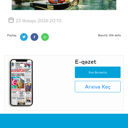
23 Январь 2026 20:10
Paylaş:
Baxılıb: 816 dəfə
E-qəzet
Son Buraxılış
Arxivə Keç