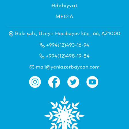
Ədəbiyyat
MEDİA
Bakı şəh., Üzeyir Hacıbəyov küç., 66, AZ1000
+994(12)493-16-94
+994(12)498-19-84
mail@yeniazerbaycan.com