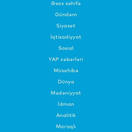
Əsas səhifə
Gündəm
Siyasət
İqtisadiyyat
Sosial
YAP xəbərləri
Müsahibə
Dünya
Mədəniyyat
İdman
Analitik
Maraqlı