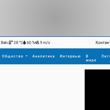
Bakı:
Контак
28 °C
60 %
9 m/s
Общество
Аналитика
Интервью
В
Лит
мире
ство
В мире
Спорт
Интересное
зм
İdman
Новые технологии
а
гия
сшествие
пора