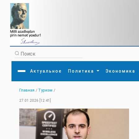
Актуальное
Политика
Экономика
Главная
/
Туризм
/
Главная
Литература
Политика
Обще
27.01.2026 [12:41]
Актуальное
МЕДИА
Внешняя политика
Тури
Экономика
Внутренняя политика
Наук
Аналитика
Рели
Культура
Прои
Интервью
Диас