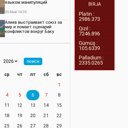
языком манипуляций
BİRJA
05 Май 14:35
Platin :
2986.373
Алиев выстраивает союз за
мир и ломает сценарий
Qızıl :
конфликтов вокруг Баку
7246.896
27 Апрель 14:07
Gümüş :
105.6339
Баку меняет правила. Страны
Южного Кавказа усиливают
Palladium :
значимость региона
2335.0265
08 Апрель 14:28
ср
чт
пт
сб
вс
Глобальная игра сил:
1
нейтралитета больше не будет
4
5
6
7
8
11 Март 16:36
11
12
13
14
15
Видимо, действительно
президенту приходится все
18
19
20
21
22
делать самому
25
26
27
28
29