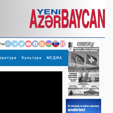
ты
AZ
RU
EN
ература
Культура
МЕДИА
×