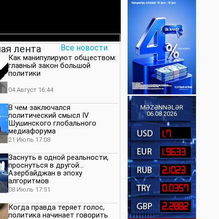
ая лента
Все новости
Как манипулируют обществом:
главный закон большой
политики
04 Август 16:44
В чем заключался
MƏZƏNNƏLƏR
06.08.2026
политический смысл IV
Шушинского глобального
медиафорума
1.7
21 Июль 17:08
1.9633
Заснуть в одной реальности,
проснуться в другой…
2.1023
Азербайджан в эпоху
алгоритмов
0.0357
08 Июль 17:51
2.2882
Когда правда теряет голос,
политика начинает говорить