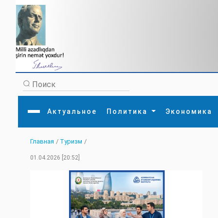
Актуальное
Политика
Экономика
Главная
/
Туризм
/
Главная
Литература
Политика
Обще
01.04.2026 [20:52]
Актуальное
МЕДИА
Внешняя политика
Тури
Экономика
Внутренняя политика
Наук
Аналитика
Рели
Культура
Прои
Интервью
Диас