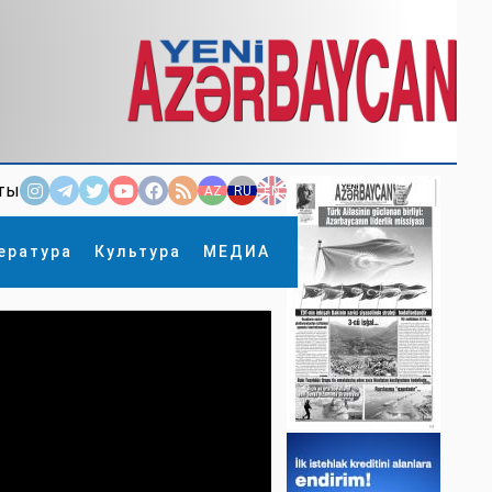
ты
AZ
RU
EN
ература
Культура
МЕДИА
×