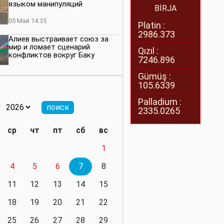
языком манипуляций
BİRJA
05 Май 14:35
Platin :
2986.373
Алиев выстраивает союз за
мир и ломает сценарий
Qızıl :
конфликтов вокруг Баку
7246.896
27 Апрель 14:07
Gümüş :
105.6339
Баку меняет правила. Страны
Южного Кавказа усиливают
Palladium :
значимость региона
2335.0265
08 Апрель 14:28
ср
чт
пт
сб
вс
Глобальная игра сил:
1
нейтралитета больше не будет
4
5
6
7
8
11 Март 16:36
11
12
13
14
15
Видимо, действительно
президенту приходится все
18
19
20
21
22
делать самому
25
26
27
28
29