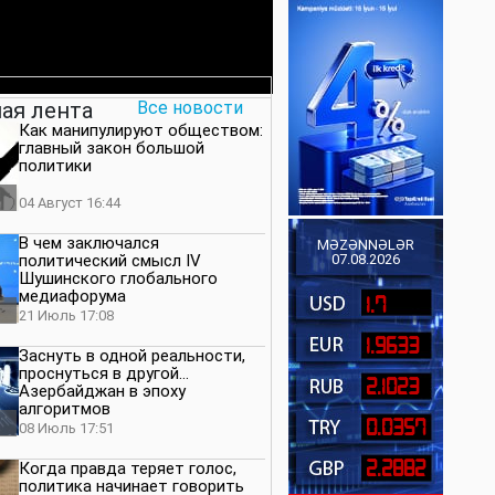
ая лента
Все новости
Как манипулируют обществом:
главный закон большой
политики
04 Август 16:44
В чем заключался
MƏZƏNNƏLƏR
политический смысл IV
07.08.2026
Шушинского глобального
медиафорума
1.7
21 Июль 17:08
1.9633
Заснуть в одной реальности,
проснуться в другой…
2.1023
Азербайджан в эпоху
алгоритмов
0.0357
08 Июль 17:51
2.2882
Когда правда теряет голос,
политика начинает говорить