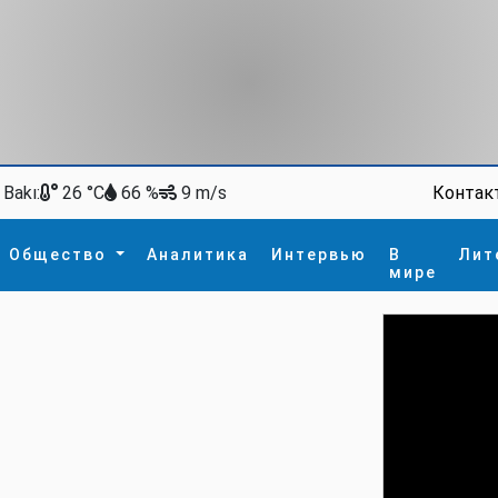
Bakı:
Контак
26 °C
66 %
9 m/s
Общество
Аналитика
Интервью
В
Лит
мире
ство
В мире
Спорт
Интересное
зм
İdman
Новые технологии
а
гия
сшествие
пора