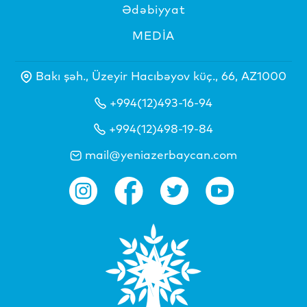
Ədəbiyyat
MEDİA
Bakı şəh., Üzeyir Hacıbəyov küç., 66, AZ1000
+994(12)493-16-94
+994(12)498-19-84
mail@yeniazerbaycan.com