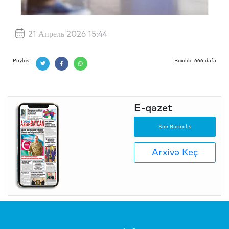
21 Апрель 2026 15:44
Paylaş:
Baxılıb: 666 dəfə
E-qəzet
Son Buraxılış
Arxivə Keç