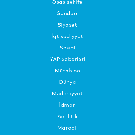
Əsas səhifə
Gündəm
Siyasət
İqtisadiyyat
Sosial
YAP xəbərləri
Müsahibə
Dünya
Mədəniyyat
İdman
Analitik
Maraqlı