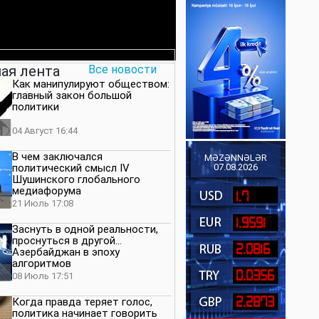
ая лента
Все новости
Как манипулируют обществом:
главный закон большой
политики
04 Август 16:44
В чем заключался
MƏZƏNNƏLƏR
политический смысл IV
07.08.2026
Шушинского глобального
медиафорума
1.7
21 Июль 17:08
1.9591
Заснуть в одной реальности,
проснуться в другой…
2.0816
Азербайджан в эпоху
алгоритмов
0.0356
08 Июль 17:51
2.2873
Когда правда теряет голос,
политика начинает говорить