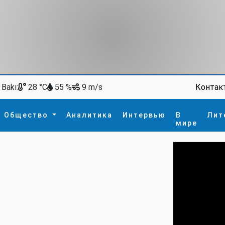
Bakı:
Контак
28 °C
55 %
9 m/s
Общество
Аналитика
Интервью
В
Лит
мире
ство
В мире
Спорт
Интересное
зм
İdman
Новые технологии
а
гия
сшествие
пора