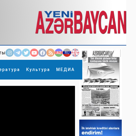
ты
AZ
RU
EN
ература
Культура
МЕДИА
×