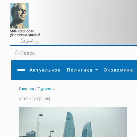
Актуальное
Политика
Экономика
Главная
/
Туризм
/
Главная
Литература
Политика
Обще
31.03.2023 [11:35]
Актуальное
МЕДИА
Внешняя политика
Тури
Экономика
Внутренняя политика
Наук
Аналитика
Рели
Культура
Прои
Интервью
Диас