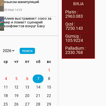
языком манипуляций
BİRJA
05 Май 14:35
Platin :
2963.083
Алиев выстраивает союз за
мир и ломает сценарий
Qızıl :
конфликтов вокруг Баку
7250.143
27 Апрель 14:07
Gümüş :
105.9224
Баку меняет правила. Страны
Южного Кавказа усиливают
Palladium :
значимость региона
2330.768
08 Апрель 14:28
ср
чт
пт
сб
вс
Глобальная игра сил:
1
нейтралитета больше не будет
4
5
6
7
8
11 Март 16:36
11
12
13
14
15
Видимо, действительно
президенту приходится все
18
19
20
21
22
делать самому
25
26
27
28
29