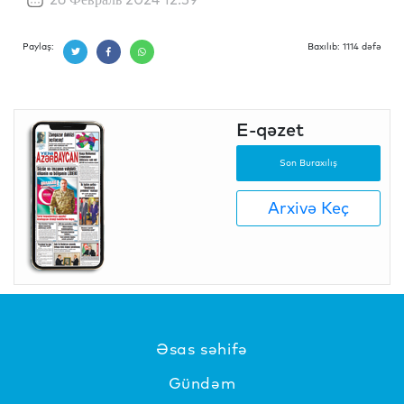
Paylaş:
Baxılıb: 1114 dəfə
E-qəzet
Son Buraxılış
Arxivə Keç
Əsas səhifə
Gündəm