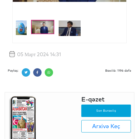
05 Март 2024 14:31
Paylaş:
Baxılıb: 1196 dəfə
E-qəzet
Son Buraxılış
Arxivə Keç