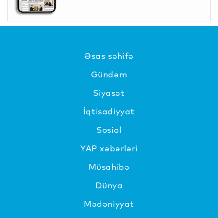
Əsas səhifə
Gündəm
Siyasət
İqtisadiyyat
Sosial
YAP xəbərləri
Müsahibə
Dünya
Mədəniyyat