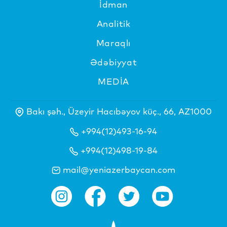
İdman
Analitik
Maraqlı
Ədəbiyyat
MEDİA
Bakı şəh., Üzeyir Hacıbəyov küç., 66, AZ1000
+994(12)493-16-94
+994(12)498-19-84
mail@yeniazerbaycan.com