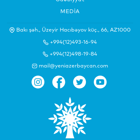
MEDİA
Bakı şəh., Üzeyir Hacıbəyov küç., 66, AZ1000
+994(12)493-16-94
+994(12)498-19-84
mail@yeniazerbaycan.com