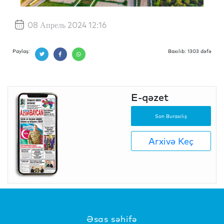
08 Апрель 2024 12:16
Paylaş:
Baxılıb: 1303 dəfə
E-qəzet
Son Buraxılış
Arxivə Keç
Əsas səhifə