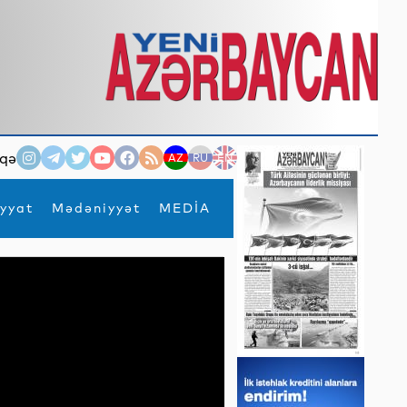
qə
AZ
RU
EN
yyat
Mədəniyyət
MEDİA
×