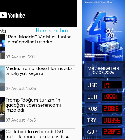
nti
Hamısına bax
"Real Madrid" Vinisius Junior
ilə müqaviləni uzadıb
07 Avqust 15:31
Media: İran ordusu Hörmüzdə
MƏZƏNNƏLƏR
07.08.2026
əməliyyat keçirib
1.7
07 Avqust 15:06
1.9591
Tramp “doğum turizmi”ni
qadağan edən sərəncamı
2.0816
imzaladı
0.0356
07 Avqust 14:45
Cəlilabadda avtomobil 50
2.2873
metrlik hündürlükdən aşıb, 4