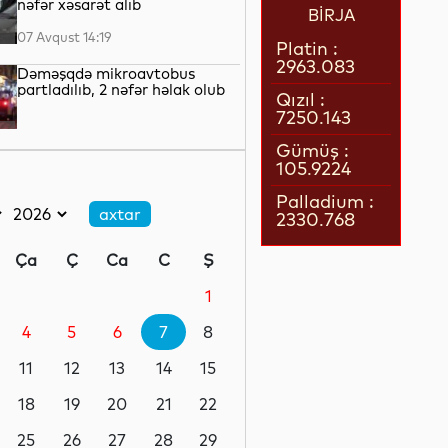
nəfər xəsarət alıb
BİRJA
07 Avqust 14:19
Platin :
2963.083
Dəməşqdə mikroavtobus
partladılıb, 2 nəfər həlak olub
Qızıl :
7250.143
07 Avqust 13:50
Gümüş :
105.9224
Azərbaycan Malayziyaya yeni
səfir təyin edib
Palladium :
2330.768
07 Avqust 13:28
Ça
Ç
Ca
C
Ş
Azərbaycan Beynəlxalq
İnvestisiya Forumunun Təşkilat
1
Komitəsi yaradılıb -
SƏRƏNCAM
4
5
6
7
8
07 Avqust 13:27
11
12
13
14
15
Azərbaycanın Pakistandakı
səfiri dəyişib
18
19
20
21
22
25
26
27
28
29
07 Avqust 13:26