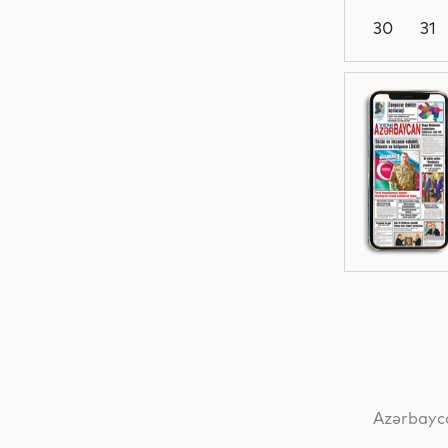
30
31
Siyasət
Dünya
Siyasət
MEDİA
Azərbayca