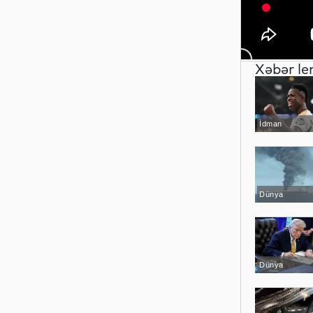
Xəbər le
İdman
Dünya
Dünya