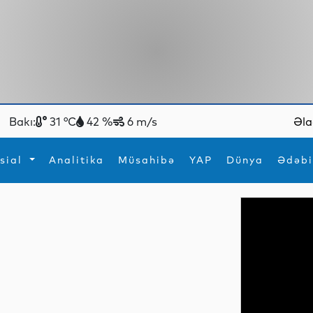
Bakı:
31 °C
42 %
6 m/s
Əla
sial
Analitika
Müsahibə
YAP
Dünya
Ədəbi
ya
İdman
Maraqlı
İdman
Yeni texnologiyalar