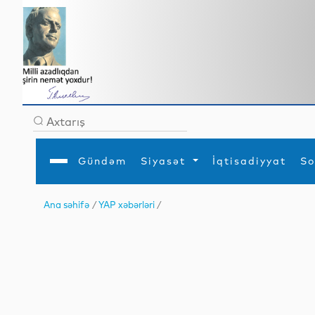
Gündəm
Siyasət
İqtisadiyyat
So
Ana səhifə
/
YAP xəbərləri
/
Ana səhifə
Ədəbiyyat
Siyasət
Sosial
Dün
Gündəm
MEDİA
Xarici siyasət
Turizm
İqtisadiyyat
Daxili siyasət
Elm
YAP
Din
Analitika
Hadisə
Mədəniyyət
Diaspor
Müsahibə