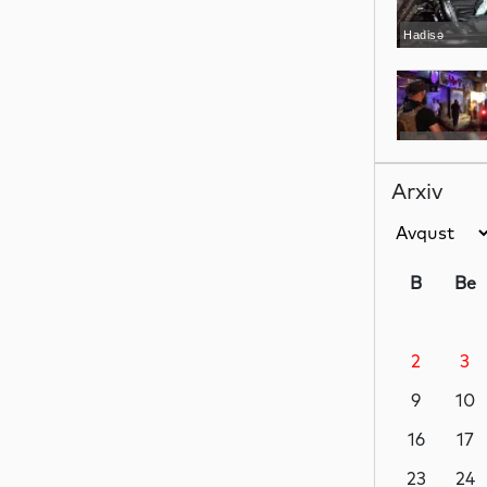
Hadisə
Dünya
Arxiv
Siyasət
B
Be
2
3
Gündəm
9
10
16
17
Siyasət
23
24