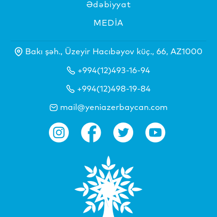
Ədəbiyyat
MEDİA
Bakı şəh., Üzeyir Hacıbəyov küç., 66, AZ1000
+994(12)493-16-94
+994(12)498-19-84
mail@yeniazerbaycan.com