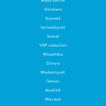
Əsas səhifə
Gündəm
Siyasət
İqtisadiyyat
Sosial
YAP xəbərləri
Müsahibə
Dünya
Mədəniyyat
İdman
Analitik
Maraqlı