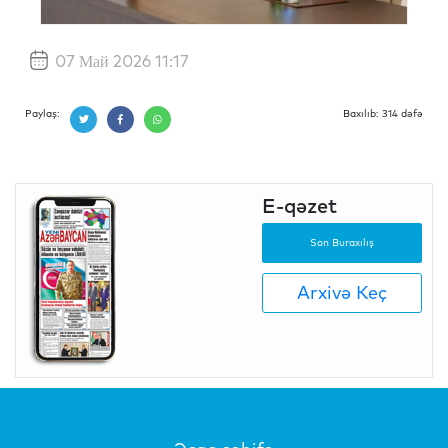
07 Май 2026 11:17
Paylaş:
Baxılıb: 314 dəfə
E-qəzet
Son Buraxılış
Arxivə Keç