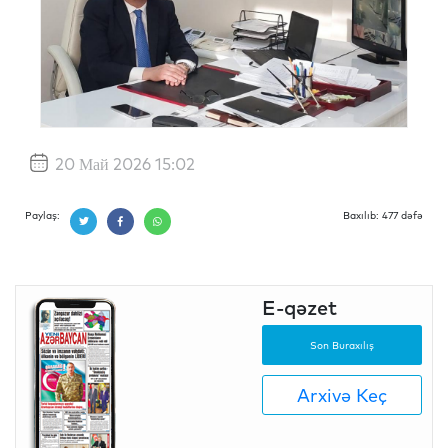
20 Май 2026 15:02
Paylaş:
Baxılıb: 477 dəfə
E-qəzet
Son Buraxılış
Arxivə Keç