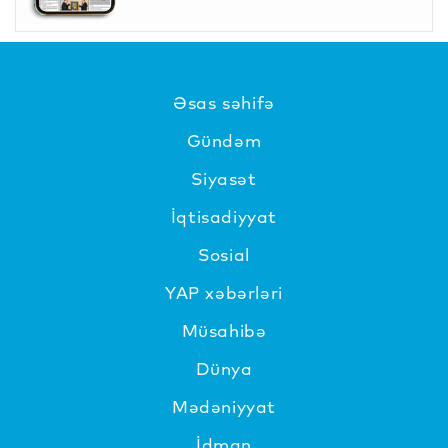
Əsas səhifə
Gündəm
Siyasət
İqtisadiyyat
Sosial
YAP xəbərləri
Müsahibə
Dünya
Mədəniyyat
İdman