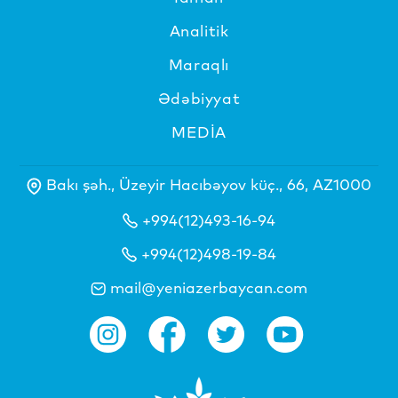
Analitik
Maraqlı
Ədəbiyyat
MEDİA
Bakı şəh., Üzeyir Hacıbəyov küç., 66, AZ1000
+994(12)493-16-94
+994(12)498-19-84
mail@yeniazerbaycan.com