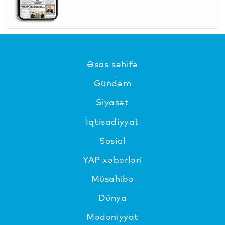
Əsas səhifə
Gündəm
Siyasət
İqtisadiyyat
Sosial
YAP xəbərləri
Müsahibə
Dünya
Mədəniyyat