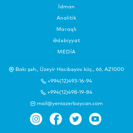
İdman
Analitik
Maraqlı
Ədəbiyyat
MEDİA
Bakı şəh., Üzeyir Hacıbəyov küç., 66, AZ1000
+994(12)493-16-94
+994(12)498-19-84
mail@yeniazerbaycan.com