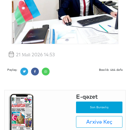
21 Май 2026 14:53
Paylaş:
Baxılıb: 464 dəfə
E-qəzet
Son Buraxılış
Arxivə Keç