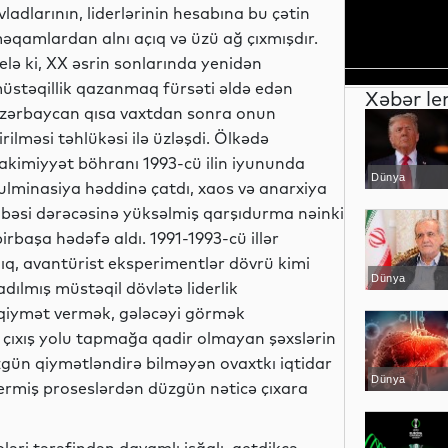
vladlarının, liderlərinin hesabına bu çətin
əqamlardan alnı açıq və üzü ağ çıxmışdır.
elə ki, XX əsrin sonlarında yenidən
üstəqillik qazanmaq fürsəti əldə edən
Xəbər le
zərbaycan qısa vaxtdan sonra onun
tirilməsi təhlükəsi ilə üzləşdi. Ölkədə
akimiyyət böhranı 1993-cü ilin iyununda
Dünya
ulminasiya həddinə çatdı, xaos və anarxiya
bəsi dərəcəsinə yüksəlmiş qarşıdurma nəinki
 birbaşa hədəfə aldı. 1991-1993-cü illər
lıq, avantürist eksperimentlər dövrü kimi
Dünya
dılmış müstəqil dövlətə liderlik
ə qiymət vermək, gələcəyi görmək
çıxış yolu tapmağa qadir olmayan şəxslərin
üzgün qiymətləndirə bilməyən ovaxtkı iqtidar
Dünya
vermiş proseslərdən düzgün nəticə çıxara