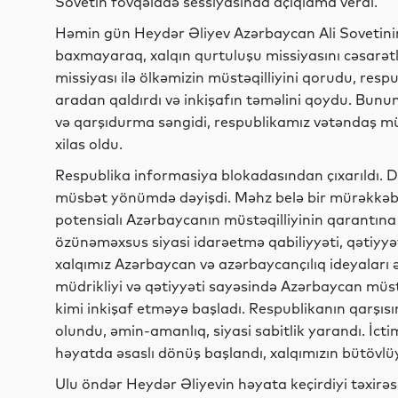
Sovetin fövqəladə sessiyasında açıqlama verdi.
Həmin gün Heydər Əliyev Azərbaycan Ali Sovetinin 
baxmayaraq, xalqın qurtuluşu missiyasını cəsarətl
missiyası ilə ölkəmizin müstəqilliyini qorudu, res
aradan qaldırdı və inkişafın təməlini qoydu. Bunu
və qarşıdurma səngidi, respublikamız vətəndaş 
xilas oldu.
Respublika informasiya blokadasından çıxarıldı. D
müsbət yönümdə dəyişdi. Məhz belə bir mürəkkəb 
potensialı Azərbaycanın müstəqilliyinin qarantına 
özünəməxsus siyasi idarəetmə qabiliyyəti, qətiyyə
xalqımız Azərbaycan və azərbaycançılıq ideyaları ə
müdrikliyi və qətiyyəti sayəsində Azərbaycan müst
kimi inkişaf etməyə başladı. Respublikanın qarşıs
olundu, əmin-amanlıq, siyasi sabitlik yarandı. İctim
həyatda əsaslı dönüş başlandı, xalqımızın bütövlüyü,
Ulu öndər Heydər Əliyevin həyata keçirdiyi təxirəs