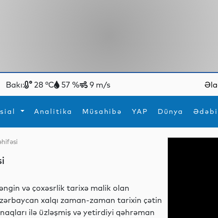
Bakı:
28 °C
57 %
9 m/s
Əla
sial
Analitika
Müsahibə
YAP
Dünya
Ədəbi
hifəsi
ya
İdman
Maraqlı
i
İdman
Yeni texnologiyalar
əngin və çoxəsrlik tarixə malik olan
zərbaycan xalqı zaman-zaman tarixin çətin
ınaqları ilə üzləşmiş və yetirdiyi qəhrəman