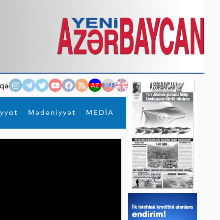
qə
AZ
RU
EN
yyat
Mədəniyyət
MEDİA
×