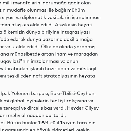
ın milli mənafelərini qorumağa qadir olan
mızın müdafiə olunması ilə bağlı mühüm
Dünya
siyasi və diplomatik vasitələrin işə salınması
edən atəşkəs əldə edildi. Atəşkəsin həyati
 ölkəmizin dünya birliyinə inteqrasiyası
stifadə edərək dünya bazarına daxil olmağa
İdman
r və s. əldə edildi. Ölkə daxilində yaranmış
ycana münasibətdə artan inam və maraqdan
 müqaviləsi"nin imzalanması və onun
v tərəfindən işlənib hazırlanan və müstəqil
İqtisadiyyat
ını təşkil edən neft strategiyasının həyata
 İpək Yolunun bərpası, Bakı-Tbilisi-Ceyhan,
kimi qlobal layihələrin fəal iştirakçısına və
İqtisadiyyat
 tərəqqi və dirçəliş baş verdi. Heydər Əliyev
ycanı məhv olmaqdan qurtardı,
di. Bütün bunlar 1993-cü il 15 iyun tarixinin
imiz qarşısında ən böyük xidmətləri kəskin