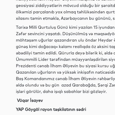
geosiyasi ziddiyyətlərin mövcud olduğu bir şəraitd
ölkəmizi parçalanıb yox olmaq təhlükəsindən qurtar
xilasını təmin etməklə, Azərbaycanın bu gününü, 
Tarixə Milli Qurtuluş Günü kimi yazılan 15 iyundan
Zəfər sevincini yaşatdı. Düşünülmüş və məqsədyö
möhtəşəm uğurlar qazandıran ulu öndər Heydər Ə
günəş kimi doğacaq» kəlamı reallıqda öz əksini tap
əbədiliyi təmin edildi. Qürurla deyə bilərik ki, əld
Ümummilli Lider tərəfindən müəyyənləşdirilən siy
Prezidenti cənab İlham Əliyevin bu siyasi kursu u
Qazanılan uğurların və yüksək inkişafın nəticəsidi
Baş Komandanımız cənab İlham Əliyevin rəhbərli
əldə olundu və bu gün azad Qarabağda, Şərqi Zə
işləri görülür, daha işıqlı sabahlar bizi gözləyir.
Vüqar İsayev
YAP Göygöl rayon təşkilatının sədri