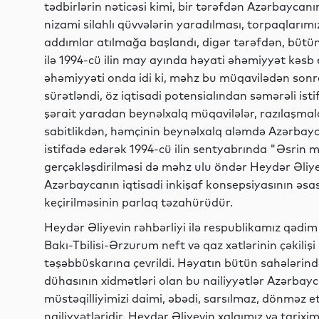
tədbirlərin nəticəsi kimi, bir tərəfdən Azərbaycan
nizami silahlı qüvvələrin yaradılması, torpaqları
addımlar atılmağa başlandı, digər tərəfdən, bütün 
ilə 1994-cü ilin may ayında həyati əhəmiyyət kəsb 
əhəmiyyəti onda idi ki, məhz bu müqavilədən sonra
sürətləndi, öz iqtisadi potensialından səmərəli i
şərait yaradan beynəlxalq müqavilələr, razılaşmala
sabitlikdən, həmçinin beynəlxalq aləmdə Azərba
istifadə edərək 1994-cü ilin sentyabrında "Əsrin
gerçəkləşdirilməsi də məhz ulu öndər Heydər Əliye
Azərbaycanın iqtisadi inkişaf konsepsiyasının əsas
keçirilməsinin parlaq təzahürüdür.
Heydər Əliyevin rəhbərliyi ilə respublikamız qədim
Bakı-Tbilisi-Ərzurum neft və qaz xətlərinin çəkilişi 
təşəbbüskarına çevrildi. Həyatın bütün sahələrində
dühasının xidmətləri olan bu nailiyyətlər Azərba
müstəqilliyimizi daimi, əbədi, sarsılmaz, dönməz et
nailiyyətləridir. Heydər Əliyevin xalqımız və tarix