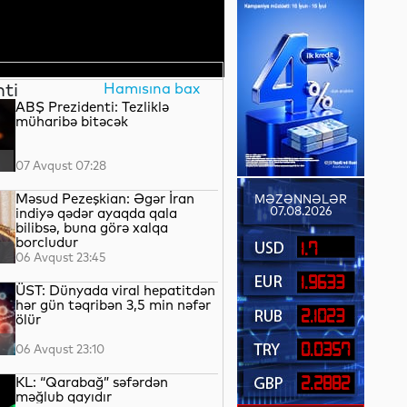
nti
Hamısına bax
ABŞ Prezidenti: Tezliklə
müharibə bitəcək
07 Avqust 07:28
Məsud Pezeşkian: Əgər İran
MƏZƏNNƏLƏR
07.08.2026
indiyə qədər ayaqda qala
bilibsə, buna görə xalqa
borcludur
1.7
06 Avqust 23:45
1.9633
ÜST: Dünyada viral hepatitdən
hər gün təqribən 3,5 min nəfər
2.1023
ölür
0.0357
06 Avqust 23:10
KL: “Qarabağ” səfərdən
2.2882
məğlub qayıdır