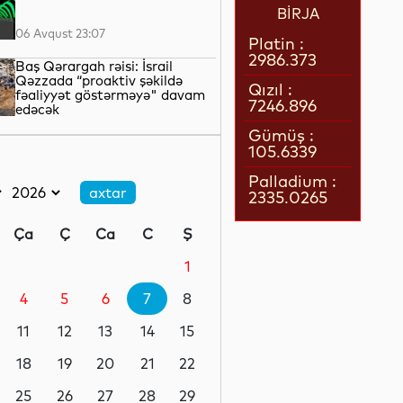
BİRJA
06 Avqust 23:07
Platin :
2986.373
Baş Qərargah rəisi: İsrail
Qəzzada “proaktiv şəkildə
Qızıl :
fəaliyyət göstərməyə" davam
7246.896
edəcək
06 Avqust 22:42
Gümüş :
105.6339
LNG daşımalarının xərcləri
kəskin artıb
Palladium :
2335.0265
06 Avqust 22:05
Ça
Ç
Ca
C
Ş
Avropanın 80-dək səhiyyə
təşkilatı Aİ-ni əhalinin istidən
1
qorunması üçün tədbirlər
görməyə çağırıb
4
5
6
7
8
06 Avqust 21:39
11
12
13
14
15
Rusiyanın Yaroslavl və Tver
vilayətlərinə dron hücumları
18
19
20
21
22
yaşayış binalarına zərər vurub
25
26
27
28
29
06 Avqust 21:17