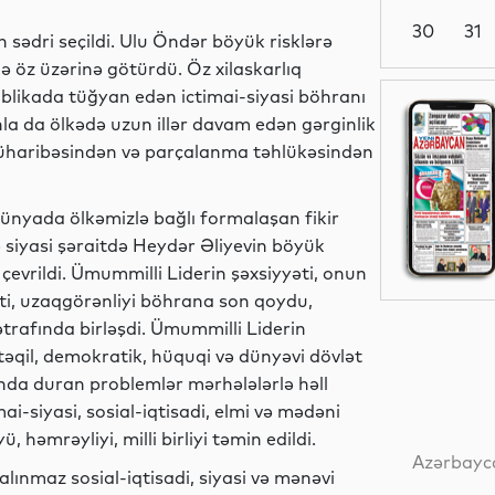
30
31
sədri seçildi. Ulu Öndər böyük risklərə
ə öz üzərinə götürdü. Öz xilaskarlıq
publikada tüğyan edən ictimai-siyasi böhranı
Siyasət
nla da ölkədə uzun illər davam edən gərginlik
müharibəsindən və parçalanma təhlükəsindən
Siyasət
ünyada ölkəmizlə bağlı formalaşan fikir
siyasi şəraitdə Heydər Əliyevin böyük
çevrildi. Ümummilli Liderin şəxsiyyəti, onun
ti, uzaqgörənliyi böhrana son qoydu,
Dünya
trafında birləşdi. Ümummilli Liderin
əqil, demokratik, hüquqi və dünyəvi dövlət
ında duran problemlər mərhələlərlə həll
ai-siyasi, sosial-iqtisadi, elmi və mədəni
Dünya
 həmrəyliyi, milli birliyi təmin edildi.
Azərbayca
alınmaz sosial-iqtisadi, siyasi və mənəvi