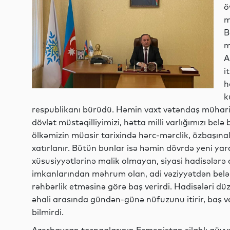
ö
m
B
m
A
i
h
k
respublikanı bürüdü. Həmin vaxt vətəndaş mühari
dövlət müstəqilliyimizi, hətta milli varlığımızı belə
ölkəmizin müasir tarixində hərc-mərclik, özbaşına
xatırlanır. Bütün bunlar isə həmin dövrdə yeni yara
xüsusiyyətlərinə malik olmayan, siyasi hadisələr
imkanlarından məhrum olan, adi vəziyyətdən belə 
rəhbərlik etməsinə görə baş verirdi. Hadisələri d
əhali arasında gündən-günə nüfuzunu itirir, baş 
bilmirdi.