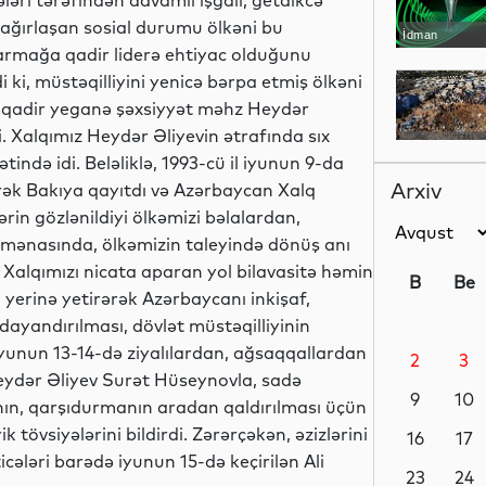
əri tərəfindən davamlı işğalı, getdikcə
 ağırlaşan sosial durumu ölkəni bu
İdman
aparmağa qadir liderə ehtiyac olduğunu
 ki, müstəqilliyini yenicə bərpa etmiş ölkəni
 qadir yeganə şəxsiyyət məhz Heydər
di. Xalqımız Heydər Əliyevin ətrafında sıx
Dünya
tində idi. Beləliklə, 1993-cü il iyunun 9-da
Arxiv
ərək Bakıya qayıtdı və Azərbaycan Xalq
in gözlənildiyi ölkəmizi bəlalardan,
i mənasında, ölkəmizin taleyində dönüş anı
Dünya
Xalqımızı nicata aparan yol bilavasitə həmin
B
Be
 yerinə yetirərək Azərbaycanı inkişaf,
dayandırılması, dövlət müstəqilliyinin
. İyunun 13-14-də ziyalılardan, ağsaqqallardan
2
3
Dünya
ydər Əliyev Surət Hüseynovla, sadə
9
10
nın, qarşıdurmanın aradan qaldırılması üçün
k tövsiyələrini bildirdi. Zərərçəkən, əzizlərini
16
17
cələri barədə iyunun 15-də keçirilən Ali
Dünya
23
24