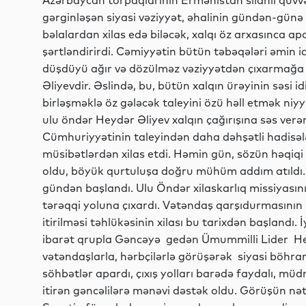
Azərbaycan torpaqlarının Ermənistan silahlı qüvvəl
gərginləşən siyasi vəziyyət, əhalinin gündən-günə
bəlalardan xilas edə biləcək, xalqı öz arxasınca 
şərtləndirirdi. Cəmiyyətin bütün təbəqələri əmin idi
düşdüyü ağır və dözülməz vəziyyətdən çıxarmağa
Əliyevdir. Əslində, bu, bütün xalqın ürəyinin səsi i
birləşməklə öz gələcək taleyini özü həll etmək niyyə
ulu öndər Heydər Əliyev xalqın çağırışına səs ver
Cümhuriyyətinin taleyindən daha dəhşətli hadisələr
müsibətlərdən xilas etdi. Həmin gün, sözün həqiq
oldu, böyük qurtuluşa doğru mühüm addım atıldı. 
gündən başlandı. Ulu Öndər xilaskarlıq missiyasını
tərəqqi yoluna çıxardı. Vətəndaş qarşıdurmasının 
itirilməsi təhlükəsinin xilası bu tarixdən başlandı
ibarət qrupla Gəncəyə gedən Ümummilli Lider He
vətəndaşlarla, hərbçilərlə görüşərək siyasi böhra
söhbətlər apardı, çıxış yolları barədə faydalı, müdri
itirən gəncəlilərə mənəvi dəstək oldu. Görüşün nəti