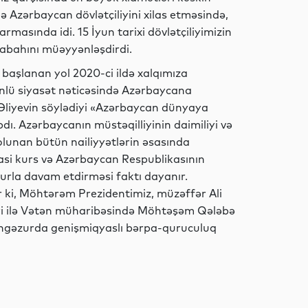
İqtisadiyyat
ə Azərbaycan dövlətçiliyini xilas etməsində,
masında idi. 15 İyun tarixi dövlətçiliyimizin
sabahını müəyyənləşdirdi.
 başlanan yol 2020-ci ildə xalqımıza
Siyasət
nlü siyasət nəticəsində Azərbaycana
liyevin söylədiyi «Azərbaycan dünyaya
dı. Azərbaycanın müstəqilliyinin daimiliyi və
ə olunan bütün nailiyyətlərin əsasında
İdman
asi kurs və Azərbaycan Respublikasının
ğurla davam etdirməsi faktı dayanır.
r ki, Möhtərəm Prezidentimiz, müzəffər Ali
yi ilə Vətən müharibəsində Möhtəşəm Qələbə
Elm
ngəzurda genişmiqyaslı bərpa-quruculuq
Dünya