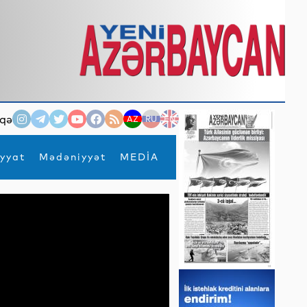
qə
AZ
RU
EN
yyat
Mədəniyyət
MEDİA
×