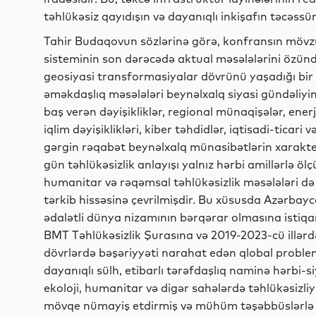
təhlükəsiz qayıdışın və dayanıqlı inkişafın təcəss
Tahir Budaqovun sözlərinə görə, konfransın mövz
sisteminin son dərəcədə aktual məsələlərini özün
geosiyasi transformasiyalar dövrünü yaşadığı bir 
əməkdaşlıq məsələləri beynəlxalq siyasi gündəliy
baş verən dəyişikliklər, regional münaqişələr, enerji 
iqlim dəyişiklikləri, kiber təhdidlər, iqtisadi-tic
gərgin rəqabət beynəlxalq münasibətlərin xarakter
gün təhlükəsizlik anlayışı yalnız hərbi amillərlə ölç
humanitar və rəqəmsal təhlükəsizlik məsələləri də 
tərkib hissəsinə çevrilmişdir. Bu xüsusda Azərbayc
ədalətli dünya nizamının bərqərar olmasına istiqa
BMT Təhlükəsizlik Şurasına və 2019-2023-cü illər
dövrlərdə bəşəriyyəti narahat edən qlobal proble
dayanıqlı sülh, etibarlı tərəfdaşlıq naminə hərbi-siy
ekoloji, humanitar və digər sahələrdə təhlükəsizli
mövqe nümayiş etdirmiş və mühüm təşəbbüslərlə çı