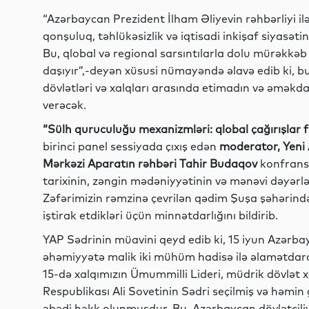
“Azərbaycan Prezident İlham Əliyevin rəhbərliyi 
qonşuluq, təhlükəsizlik və iqtisadi inkişaf siyasət
Bu, qlobal və regional sarsıntılarla dolu mürəkkə
daşıyır”,-deyən xüsusi nümayəndə əlavə edib ki, bu
dövlətləri və xalqları arasında etimadın və əmə
verəcək.
“Sülh quruculuğu mexanizmləri: qlobal çağırışlar
birinci panel sessiyada çıxış edən
moderator, Yeni 
Mərkəzi Aparatın rəhbəri Tahir Budaqov
konfrans 
tarixinin, zəngin mədəniyyətinin və mənəvi dəyərlə
Zəfərimizin rəmzinə çevrilən qədim Şuşa şəhərində
iştirak etdikləri üçün minnətdarlığını bildirib.
YAP Sədrinin müavini qeyd edib ki, 15 iyun Azərba
əhəmiyyətə malik iki mühüm hadisə ilə əlamətdardır
15-də xalqımızın Ümummilli Lideri, müdrik dövlət
Respublikası Ali Sovetinin Sədri seçilmiş və həmin
əbədi həkk olunmuşdur. Bu, Azərbaycan dövlətçiliyin