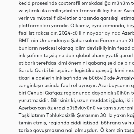
keçid prosesində çoxtərəfli əməkdaşlığa mühüm t
və iştirakı ilə reallaşdırılan transmilli layihələr Av
verir və müxtəlif dövlətlər arasında qarşılıqlı e
platformaları yaradır. Ölkəmiz, eyni zamanda, bey
fəal iştirakçısıdır. 2024-cü ilin noyabr ayında Az
BMT-nin Ümumdünya Şəhərsalma Forumunun XIII se
bunların nəticəsi olaraq iqlim dəyişikliyinin fəsad
inkişafının təşviqinə dair qlobal əhəmiyyətli qəra
etibarlı tərəfdaş kimi önəmini qabarıq şəkildə bir 
Şərqlə Qərbi birləşdirən logistika qovşağı kimi mü
ticari əlaqələrin inkişafında və bütövlükdə Avras
zənginləşməsində fəal rol oynayır. Azərbaycanın q
biri Cənubi Qafqaz regionunda dayanıqlı sülhün t
yürütməsidir. Bilirsiniz ki, uzun müddət işğala, iki
Azərbaycan öz ərazi bütövlüyünü və tam suverenliy
Təşkilatının Təhlükəsizlik Şurasının 30 ilə yaxın k
təmin etmiş, regionda ciddi iqtisadi böhrana və 
tarixə qovuşmasına nail olmuşdur. Ölkəmizin təşəbb