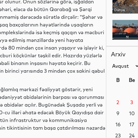
 olunur. Onun sözlərinə görə, işğaldan
həri, eləcə də bütün Qarabağ və Şərqi
Dünya
nməmiş dərəcədə sürətlə dirçəlir: “Şəhər və
şaq baxçalarının həyətlərində uşaqların
ş komplekslərində isə keçmiş qaçqın və məcburi
yyə edilmiş mənzillərdə yeni həyata
Dünya
də 80 mindən çox insan yaşayır və işləyir ki,
Arxiv
uri köçkünlər təşkil edir. Hazırda yüzlərlə
əli binanın inşasını həyata keçirir. Bu
in birinci yarısında 3 mindən çox sakini qəbul
Dünya
B
Be
lamlıq mərkəzi fəaliyyət göstərir, yeni
mədəniyyət abidələrinin bərpası və qorunması
2
3
Dünya
və abidələr açılır. Bugünədək Şuşada yerli və
0-cu illəri əhatə edəcək Böyük Qayıdışa dair
9
10
bütün infrastruktur və kommunikasiya
16
17
inin tikintisinin tam başa çatdırılması nəzərdə
Siyasət
23
24