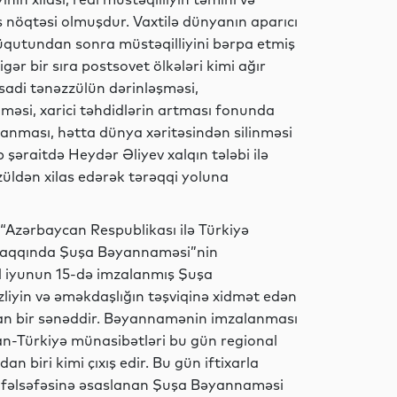
nöqtəsi olmuşdur. Vaxtilə dünyanın aparıcı
süqutundan sonra müstəqilliyini bərpa etmiş
İdman
igər bir sıra postsovet ölkələri kimi ağır
tisadi tənəzzülün dərinləşməsi,
məsi, xarici təhdidlərin artması fonunda
anması, hətta dünya xəritəsindən silinməsi
İqtisadiyyat
şəraitdə Heydər Əliyev xalqın tələbi ilə
üldən xilas edərək tərəqqi yoluna
İqtisadiyyat
 “Azərbaycan Respublikası ilə Türkiyə
 haqqında Şuşa Bəyannaməsi”nin
 il iyunun 15-də imzalanmış Şuşa
zliyin və əməkdaşlığın təşviqinə xidmət edən
İqtisadiyyat
yan bir sənəddir. Bəyannamənin imzalanması
an-Türkiyə münasibətləri bu gün regional
an biri kimi çıxış edir. Bu gün iftixarla
lət” fəlsəfəsinə əsaslanan Şuşa Bəyannaməsi