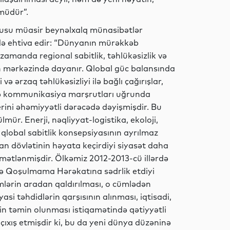
ümüdür”.
usu müasir beynəlxalq münasibətlər
Elm
də ehtiva edir: “Dünyanın mürəkkəb
zamanda regional sabitlik, təhlükəsizlik və
in mərkəzində dayanır. Qlobal güc balansında
və ərzaq təhlükəsizliyi ilə bağlı çağırışlar,
Sosial
ari və kommunikasiya marşrutları uğrunda
ini əhəmiyyətli dərəcədə dəyişmişdir. Bu
ülmür. Enerji, nəqliyyat-logistika, ekoloji,
qlobal sabitlik konsepsiyasının ayrılmaz
İqtisadiyyat
an dövlətinin həyata keçirdiyi siyasət daha
mətlənmişdir. Ölkəmiz 2012-2013-cü illərdə
də Qoşulmama Hərəkatına sədrlik etdiyi
mlərin aradan qaldırılması, o cümlədən
Elm
asi təhdidlərin qarşısının alınması, iqtisadi,
yin təmin olunması istiqamətində qətiyyətli
xış etmişdir ki, bu da yeni dünya düzəninə