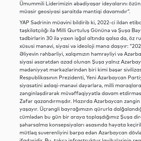
Ümummili Liderimizin əbədiyaşar ideyalarını özün
müasir geosiyasi şəraitdə məntiqi davamıdır”.
YAP Sədrinin müavini bildirib ki, 2022-ci ildən et
təşkilatçılığı ilə Milli Qurtuluş Gününə və Şuşa
tədbirlərin 30 ilə yaxın işğal altında qalsa da, öz
xüsusi mənəvi, siyasi və ideoloji məna daşıyır: “2
Əliyevin rəhbərliyi, xalqımızın həmrəyliyi və Azə
siyasi əsarətdən azad olunan Şuşa yalnız Azərbayc
mədəniyyət mərkəzlərindən biri kimi bəşər siviliza
Respublikasının Prezidenti, Yeni Azərbaycan Parti
siyasətini əxlaqi-mənəvi dəyərlərə, milli maraqlar
zənginləşdirərək müvəffəqiyyətlə davam etdirməsi
Zəfər qazandırmışdır. Hazırda Azərbaycan zəngin dö
yaşayır. Üçrəngli bayrağımızın qürurla dalğalandığ
cümlədən bu gün bir araya toplaşdığımız Şuşa di
şəhərsalma konsepsiyaları əsasında həyata keçiril
mütləq suverenliyini bərpa edən Azərbaycan dövləti
ifadəsidir. Bu, təkcə infrastruktur layihələrinin re