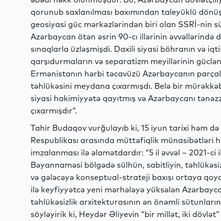
qorunub saxlanılması baxımından taleyüklü dönüş 
geosiyasi güc mərkəzlərindən biri olan SSRİ-nin 
Azərbaycan ötən əsrin 90-cı illərinin əvvəllərində d
sınaqlarla üzləşmişdi. Daxili siyasi böhranın və iq
qarşıdurmaların və separatizm meyillərinin güclən
Ermənistanın hərbi təcavüzü Azərbaycanın parçal
təhlükəsini meydana çıxarmışdı. Belə bir mürəkkəb 
siyasi hakimiyyətə qayıtmış və Azərbaycanı tənəzz
çıxarmışdır”.
Tahir Budaqov vurğulayıb ki, 15 iyun tarixi həm də
Respublikası arasında müttəfiqlik münasibətləri
imzalanması ilə əlamətdardır: “5 il əvvəl – 2021-ci
Bəyannaməsi bölgədə sülhün, sabitliyin, təhlükəsi
və gələcəyə konseptual-strateji baxışı ortaya qo
ilə keyfiyyətcə yeni mərhələyə yüksələn Azərbayc
təhlükəsizlik arxitekturasının ən önəmli sütunlarınd
söyləyirik ki, Heydər Əliyevin “bir millət, iki döv