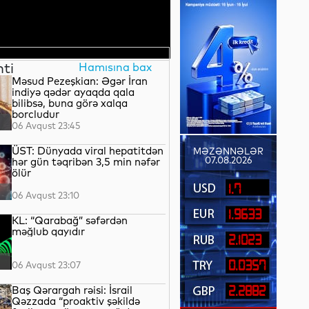
nti
Hamısına bax
Məsud Pezeşkian: Əgər İran
indiyə qədər ayaqda qala
bilibsə, buna görə xalqa
borcludur
06 Avqust 23:45
ÜST: Dünyada viral hepatitdən
MƏZƏNNƏLƏR
07.08.2026
hər gün təqribən 3,5 min nəfər
ölür
1.7
06 Avqust 23:10
1.9633
KL: “Qarabağ” səfərdən
məğlub qayıdır
2.1023
0.0357
06 Avqust 23:07
Baş Qərargah rəisi: İsrail
2.2882
Qəzzada “proaktiv şəkildə