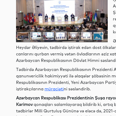
A
Ş
r
q
k
Ə
Heydər Əliyevin, tədbirdə iştirak edən dost ölkələr
canlarını qurban vermiş vətən övladlarının əziz xat
Azərbaycan Respublikasının Dövlət Himni səsləndir
Tədbirdə Azərbaycan Respublikasının Prezidenti Ad
qanunvericilik hakimiyyəti ilə əlaqələr şöbəsinin 
Respublikasının Prezidenti, Yeni Azərbaycan Parti
iştirakçılarına
müraciəti
ni səsləndirib.
Azərbaycan Respublikası Prezidentinin Şuşa ray
Kərimov
qonaqları salamlayaraq bildirib ki, artıq b
tədbirlər Milli Qurtuluş Gününə və eləcə də, 2021-