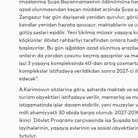
imzalanmış Şuşa Bəyannaməsinin ildönümünə həsr
azad olunmasından keçən müddət ərzində Şuşa şə
Zəngəzur hər gün dəyişərək yenidən qurulur, görü
kəndlər yenidən həyata qovuşur, məktəblərin və u
gülüş səsləri eşidilir. Yeni tikilmiş müasir yaşayı
köçkünlər dövlət rəhbərliyi tərəfindən onlara hədi
başlayırlar. Bu gün işğaldan azad olunmuş ərazilər
onların da yarıdan çoxunu keçmiş qaçqınlar və məcb
işçi 3 yaşayış kompleksində 40-dan artıq çoxmərtəb
komplekslər istifadəyə verildikdən sonra 2027-ci il
edəcək”.
A.Kərimovun sözlərinə görə, şəhərdə məktəb və sağ
turizm obyektləri istifadəyə verilir, memarlıq və 
istiqamətində işlər davam etdirilir, yeni muzeylər 
milli əhəmiyyətli 30 abidə bərpa olunub. 2027-203
ikinci Dövlət Proqramı çərçivəsində isə Şuşada 
layihələrinin, yaşayış evlərinin və sosial obyektlər
tutulur.