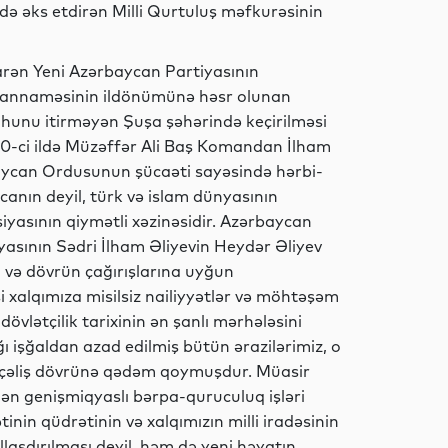
Siyasət
də əks etdirən Milli Qurtuluş məfkurəsinin
ibarən Yeni Azərbaycan Partiyasının
 Bəyannaməsinin ildönümünə həsr olunan
İdman
 ruhunu itirməyən Şuşa şəhərində keçirilməsi
020-ci ildə Müzəffər Ali Baş Komandan İlham
rbaycan Ordusunun şücaəti sayəsində hərbi-
anın deyil, türk və islam dünyasının
Elm
siyasının qiymətli xəzinəsidir. Azərbaycan
yasının Sədri İlham Əliyevin Heydər Əliyev
a və dövrün çağırışlarına uyğun
 xalqımıza misilsiz nailiyyətlər və möhtəşəm
Dünya
vlətçilik tarixinin ən şanlı mərhələsini
ı işğaldan azad edilmiş bütün ərazilərimiz, o
rçəliş dövrünə qədəm qoymuşdur. Müasir
ən genişmiqyaslı bərpa-quruculuq işləri
İqtisadiyyat
nin qüdrətinin və xalqımızın milli iradəsinin
allaşdırılması deyil, həm də yeni həyatın,