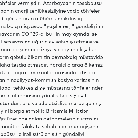
öhfələr vermişdir. Azərbaycanın təşəbbüsü
Sosial
ropanın enerji təhlükəsizliyinə vacib töhfələr
timadı gücləndirən mühüm əməkdaşlıq
nəlxalq miqyasda "yaşıl enerji" gündəliyinin
ərbaycanın COP29-a, bu ilin may ayında isə
İqtisadiyyat
ssiyasına uğurla ev sahibliyi etməsi və
larına qarşı mübarizəyə və dayanıqlı şəhər
rların qəbulu ölkəmizin beynəlxalq müstəvidə
daha təsdiq etmişdir. Paralel olaraq ölkəmiz
Dünya
xtəlif coğrafi məkanlar arasında iqtisadi-
iyanın nəqliyyat-kommunikasiya xəritəsinin
lobal təhlükəsizliyə müstəsna töhfələrindən
əmin olunmasına yönəlik fəal siyasət
İdman
li standartlara və ədalətsizliyə məruz qalmış
ini bərpa etməklə Birləşmiş Millətlər
ağız üzərində qalan qətnamələrinin icrasını
humanitar fəlakətə səbəb olan münaqişənin
Dünya
üsü ilə irəli sürülən sülh gündəliyi