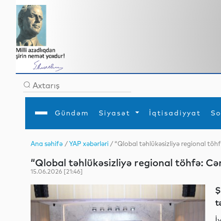
Gündəm
Siyasət
İqtisadiyyat
So
Ana səhifə
/
YAP xəbərləri
/ “Qlobal təhlükəsizliyə regional t
Ana səhifə
Ədəbiyyat
Siyasət
Sosial
Dün
“Qlobal təhlükəsizliyə regional töhfə: 
Gündəm
MEDİA
Xarici siyasət
Turizm
İqtisadiyyat
Daxili siyasət
Elm
15.06.2026 [21:46]
YAP
Din
Analitika
Hadisə
Ş
Mədəniyyət
Diaspor
t
Müsahibə
İ