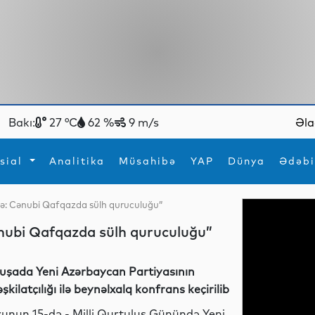
Bakı:
27 °C
62 %
9 m/s
Əla
sial
Analitika
Müsahibə
YAP
Dünya
Ədəbi
öhfə: Cənubi Qafqazda sülh quruculuğu”
ya
İdman
Maraqlı
Cənubi Qafqazda sülh quruculuğu”
İdman
Yeni texnologiyalar
uşada Yeni Azərbaycan Partiyasının
əşkilatçılığı ilə beynəlxalq konfrans keçirilib
yunun 15-də - Milli Qurtuluş Günündə Yeni