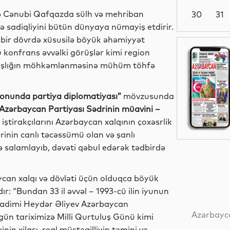
ilə Cənubi Qafqazda sülh və mehriban
30
31
inə sadiqliyini bütün dünyaya nümayiş etdirir.
b bir dövrdə xüsusilə böyük əhəmiyyət
Siyasət
 konfrans əvvəlki görüşlər kimi region
kdaşlığın möhkəmlənməsinə mühüm töhfə
 fonunda partiya diplomatiyası”
mövzusunda
Dünya
Azərbaycan Partiyası Sədrinin müavini –
iştirakçılarını Azərbaycan xalqının çoxəsrlik
rinin canlı təcəssümü olan və şanlı
 salamlayıb, dəvəti qəbul edərək tədbirdə
Dünya
ycan xalqı və dövləti üçün olduqca böyük
: “Bundan 33 il əvvəl – 1993-cü ilin iyunun
Dünya
 xadimi Heydər Əliyev Azərbaycan
Azərbayca
 gün tariximizə Milli Qurtuluş Günü kimi
in xilası, real müstəqilliyin təmini və