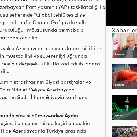
zərbaycan Partiyasının (YAP) təşkilatçılığı ilə
uşa şəhərində “Qlobal təhlükəsizliyə
egional töhfə: Cənubi Qafqazda sülh
Xəbər le
uruculuğu” mövzusunda beynəlxalq
onfrans keçirilib.
vvəlcə Azərbaycan xalqının Ümummilli Lideri
Dünya
in müstəqilliyi və suverenliyi uğrunda
irəsi bir dəqiqəlik sükutla yad edilib. Sonra
ilib.
ministrasiyasının Siyasi partiyalar və
Dünya
müdiri Ədalət Vəliyev Azərbaycan
yasının Sədri İlham Əliyevin konfrans
onunda xüsusi nümayəndəsi Aydın
İdman
eşinci ildir şəhərimizdə keçirilən bu kimi
ci ildə Azərbaycanla Türkiyə arasında