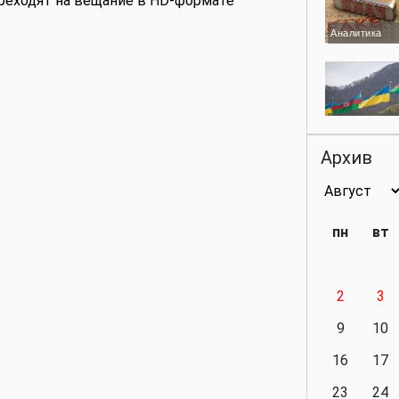
реходят на вещание в HD-формате
Аналитика
Аналитика
Архив
Аналитика
пн
вт
2
3
Аналитика
9
10
16
17
23
24
Политика