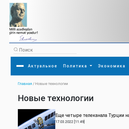
Актуальное
Политика
Экономика
Главная
/ Новые технологии
Главная
Литература
Политика
Обще
Актуальное
МЕДИА
Внешняя политика
Тури
Новые технологии
Экономика
Внутренняя политика
Наук
Аналитика
Рели
Культура
Прои
Интервью
Диас
Еще четыре телеканала Турции н
17.03.2022 [11:49]