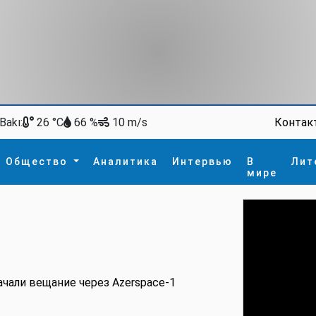
Bakı:
Контак
26 °C
66 %
10 m/s
Общество
Аналитика
Интервью
В
Лит
мире
ство
В мире
Спорт
Интересное
зм
İdman
Новые технологии
а
гия
сшествие
пора
ачали вещание через Azerspace-1