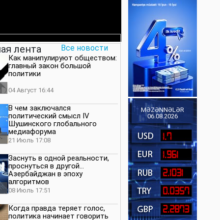
ая лента
Все новости
Как манипулируют обществом:
главный закон большой
политики
04 Август 16:44
В чем заключался
MƏZƏNNƏLƏR
политический смысл IV
06.08.2026
Шушинского глобального
медиафорума
1.7
21 Июль 17:08
1.961
Заснуть в одной реальности,
проснуться в другой…
2.1031
Азербайджан в эпоху
алгоритмов
0.0357
08 Июль 17:51
Когда правда теряет голос,
2.2873
политика начинает говорить