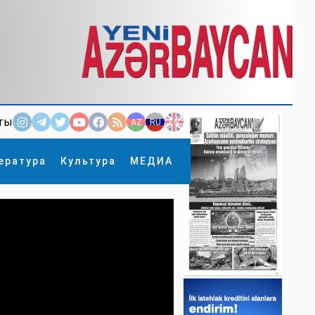
ты
AZ
RU
EN
ература
Культура
МЕДИА
×