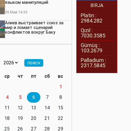
языком манипуляций
BİRJA
05 Май 14:35
Platin :
2984.282
Алиев выстраивает союз за
мир и ломает сценарий
Qızıl :
конфликтов вокруг Баку
7030.3585
27 Апрель 14:07
Gümüş :
103.2679
Баку меняет правила. Страны
Южного Кавказа усиливают
Palladium :
значимость региона
2317.5845
08 Апрель 14:28
ср
чт
пт
сб
вс
Глобальная игра сил:
1
нейтралитета больше не будет
4
5
6
7
8
11 Март 16:36
11
12
13
14
15
Видимо, действительно
президенту приходится все
18
19
20
21
22
делать самому
25
26
27
28
29