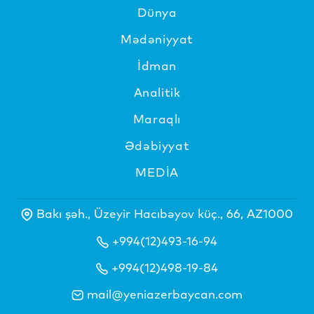
Dünya
Mədəniyyat
İdman
Analitik
Maraqlı
Ədəbiyyat
MEDİA
Bakı şəh., Üzeyir Hacıbəyov küç., 66, AZ1000
+994(12)493-16-94
+994(12)498-19-84
mail@yeniazerbaycan.com