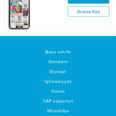
Arxivə Keç
Əsas səhifə
Gündəm
Siyasət
İqtisadiyyat
Sosial
YAP xəbərləri
Müsahibə