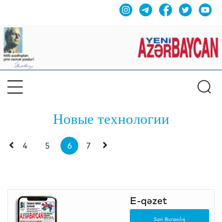
Новые технологии
4
5
6
7
E-qəzet
Son Buraxılış