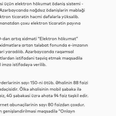
si üçün elektron hökumət ödəniş sistemi -
ki, Azərbaycanda nağdsız ödənişlərin məbləği
Dünya
ektron ticarətin həcmi dəfələrlə yüksəlib.
 manatdan çoxu elektron ticarətin payına
dən artıq xidməti “Elektron hökumət”
Dünya
 xidmətlərə artan tələbat fonunda e-imzanın
nləri yaradılıb. Azərbaycanda rəqəmsal
lərdən istifadəni təşviq etmək məqsədilə
 imza istifadəyə verilib.
Dünya
erlərinin sayı 150-ni ötüb. Əhalinin 88 faizi
dəçisidir. Ölkə əhalisinin mobil şəbəkə ilə
Dünya
iz, 4G şəbəkəsi üzrə əhatə 94 faiz təşkil edir.
rnet abunəçilərinin sayı 80 faizdən çoxdur.
in genişləndirilməsi məqsədilə “Onlayn