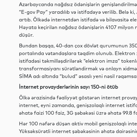
Azərbaycanda nağdsız ödənişlərin genişləndirilmə
“E-gov Pay” yaradılıb və istifadəyə verilib. Belə 
artıb. Ölkədə internetdən istifadə və bilavasitə el
Həyata keçirilən nağdsız ödənişlərin 4107 milyon
düşür.
Bundan başqa, 40-dan çox dövlət qurumunun 350-
portalında vətəndaşlara təqdim olunub. Elektron
istifadəsi təkmilləşdirilərək “elektron imza” toke
transformasiyanı sürətləndirmək və onlayn xidmət
SİMA adı altında “bulud” əsaslı yeni nəsil rəqəmsal
İnternet provayderlərinin sayı 150-ni ötüb
Ölkə ərazisində fəaliyyət göstərən internet provayd
internet, eyni zamanda, genişzolaqlı internet istifa
əhatə faizi 100 faiz, 3G şəbəkəsi üzrə əhatə 99.8 fa
Hər 100 nəfərə düşən aktiv mobil genişzolaqlı inte
Yüksəksürətli internet şəbəkəsinin əhatə dairəsin