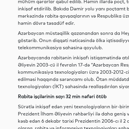
mühüm qərarlar qəbul edilib. Həmin illərdə poçt, 
inkişaf etdirilib. Bakıda Dəmir yolu yanı poçtamt b
mərkəzində rabitə qovşaqlarının və Respublika üzr
həmin dövrə təsadüf edir.
Azərbaycan müstəqillik qazanandan sonra da Heyd
göstərib. Onun diqqəti nəticəsində ölkə iqtisadiyya
telekommunikasiya sahəsinə qoyulub.
Azərbaycanda rabitənin inkişafı istiqamətində a
Əliyevin 2003-cü il fevralın 17-də “Azərbaycan Re
kommunikasiya texnologiyaları üzrə 2003-2012-ci i
edilməsi haqqında sərəncamı olub. Ötən müddət
texnologiyaları (İKT) sahəsində reallaşdırılan siy
Rabitə işçilərinin sayı 32 min nəfəri ötüb
Sürətlə inkişaf edən yeni texnologiyaların bir-biri
Prezident İlham Əliyevin rəhbərliyi ilə daha geniş
kəsb edən 6 dekabr tarixi Prezidentin 2006-cı il 
olaraq, rabitə və informasiya texnologiyaları sahə