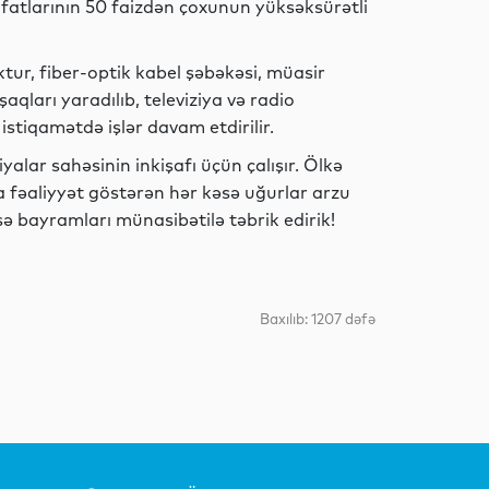
Dünya
üfatlarının 50 faizdən çoxunun yüksəksürətli
tur, fiber-optik kabel şəbəkəsi, müasir
ları yaradılıb, televiziya və radio
Dünya
istiqamətdə işlər davam etdirilir.
alar sahəsinin inkişafı üçün çalışır. Ölkə
a fəaliyyət göstərən hər kəsə uğurlar arzu
eşə bayramları münasibətilə təbrik edirik!
İdman
Baxılıb: 1207 dəfə
Dünya
Dünya