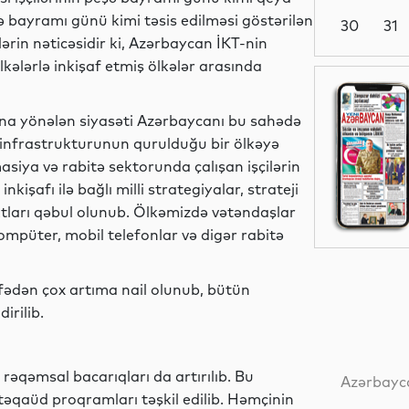
ə bayramı günü kimi təsis edilməsi göstərilən
30
31
lərin nəticəsidir ki, Azərbaycan İKT-nin
lkələrlə inkişaf etmiş ölkələr arasında
Siyasət
ına yönələn siyasəti Azərbaycanı bu sahədə
infrastrukturunun qurulduğu bir ölkəyə
asiya və rabitə sektorunda çalışan işçilərin
Dünya
işafı ilə bağlı milli strategiyalar, strateji
aktları qəbul olunub. Ölkəmizdə vətəndaşlar
 kompüter, mobil telefonlar və digər rabitə
Dünya
fədən çox artıma nail olunub, bütün
irilib.
Dünya
rəqəmsal bacarıqları da artırılıb. Bu
Azərbayca
təqaüd proqramları təşkil edilib. Həmçinin