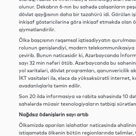
olunur. Dekabrın 6-nın bu sahədə çalışanların peş
dövlət qayğısının daha bir təzahürü idi. Görülən iş
inkişaf göstəricilərinə görə inkişaf etməkdə olan ö
qiymətləndirilir.
Ölkə başçısının rəqəmsal iqtisadiyyatın qurulmas
rolunun genişləndiyi, modern telekommunikasiya 
çevirib. Bunun nəticəsidir ki, Azərbaycanda İnform
sayı 32 min nəfəri ötüb. Azərbaycanda bu sahənin ink
yol xəritələri, dövlət proqramları, qanunvericilik 
İKT vasitələri ilə, eləcə də yüksəksürətli internet,
avadanlıqlarla təmin edilir.
Son 20 ildə informasiya və rabitə sahəsində 10 də
sahələrdə müasir texnologiyaların tətbiqi sürətlənd
Nağdsız ödənişlərin sayı artıb
Ölkəmizdə aparılan islahatlar nəticəsində əhalinin 
istiqamətdə ölkənin bütün regionlarında təlimlər, 