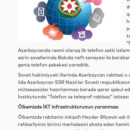
d
q
h
p
t
“
Azərbaycanda rəsmi olaraq ilk telefon xətti istismara
əsrin əvvəllərində Bakıda neft sənayesi ilə bərabər
geniş telefon şəbəkəsi yaradılıb.
Sovet hakimiyyəti illərində Azərbaycan rabitəsi o
ildə Azərbaycan SSR Nazirlər Soveti respublikanın 
mütəxəssislər hazırlanması barədə qərar qəbul edi
İnstitutunda “Telefon və teleqraf rabitəsi” ixtisası 
Ölkəmizdə İKT infrastrukturunun yaranması
Ölkəmizdə rabitənin inkişafı Heydər Əliyevin adı i
rəhbərliyinin birinci mərhələsini əhatə edən həmin 