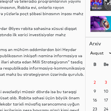
teleqraf və teleradio proqramlarının yayımı
inasının, Rabitə evi, onlarla rayon
Maraqlı
ə yüzlərlə poçt şöbəsi binasının inşası məhz
ər Əliyev rabitə sahəsinə xüsusi diqqət
Maraqlı
tında ilk xarici investisiyalar məhz
Arxiv
tılmış ən mühüm addımlardan biri Heydər
spublikasının inkişafı naminə informasiya və
Analitik
lləri əhatə edən Milli Strategiyanın” təsdiq
B
Be
də respublikada informasiya-kommunikasiya
asət məhz bu strategiyanın üzərində qurulub.
2
3
Siyasət
9
10
ni əvəzlədiyi müasir dövrdə isə bu tərəqqi
 vüsət alıb. Rabitə sahəsi üçün böyük önəm
16
17
2 dekabr tarixli müvafiq sərəncamına uyğun
Siyasət
23
24
si işçilərinin peşə bayramı günü kimi qeyd