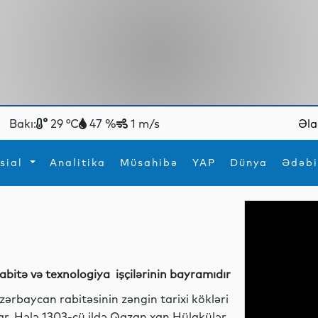
Bakı:
29 °C
47 %
1 m/s
Əla
sial
Analitika
Müsahibə
YAP
Dünya
Ədəbi
ya
İdman
Maraqlı
İdman
Yeni texnologiyalar
abitə və texnologiya işçilərinin bayramıdır
zərbaycan rabitəsinin zəngin tarixi kökləri
ar. Hələ 1303-cü ildə Qazan xan Hülakülər