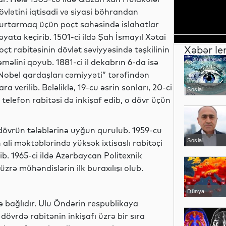
övlətini iqtisadi və siyasi böhrandan
urtarmaq üçün poçt sahəsində islahatlar
əyata keçirib. 1501-ci ildə Şah İsmayıl Xətai
Xəbər le
oçt rabitəsinin dövlət səviyyəsində təşkilinin
əməlini qoyub. 1881-ci il dekabrın 6-da isə
Nobel qardaşları cəmiyyəti” tərəfindən
 verilib. Beləliklə, 19-cu əsrin sonları, 20-ci
Sosial
 telefon rabitəsi də inkişaf edib, o dövr üçün
 dövrün tələblərinə uyğun qurulub. 1959-cu
Sosial
ali məktəblərində yüksək ixtisaslı rabitəçi
b. 1965-ci ildə Azərbaycan Politexnik
üzrə mühəndislərin ilk buraxılışı olub.
Dünya
lə bağlıdır. Ulu Öndərin respublikaya
dövrdə rabitənin inkişafı üzrə bir sıra