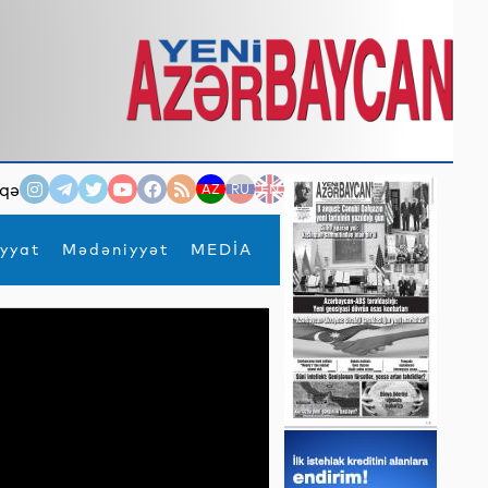
qə
AZ
RU
EN
yyat
Mədəniyyət
MEDİA
×