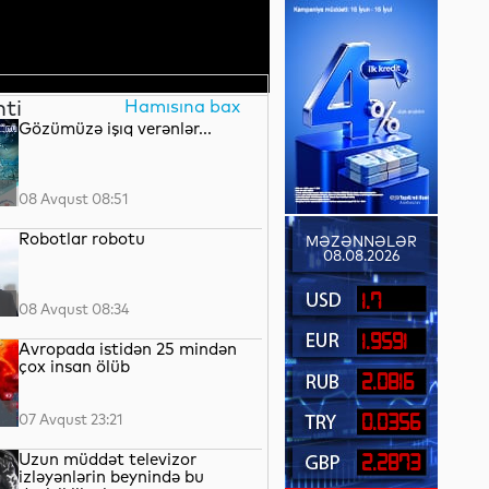
nti
Hamısına bax
Gözümüzə işıq verənlər...
08 Avqust 08:51
Robotlar robotu
MƏZƏNNƏLƏR
08.08.2026
1.7
08 Avqust 08:34
1.9591
Avropada istidən 25 mindən
çox insan ölüb
2.0816
07 Avqust 23:21
0.0356
Uzun müddət televizor
2.2873
izləyənlərin beynində bu