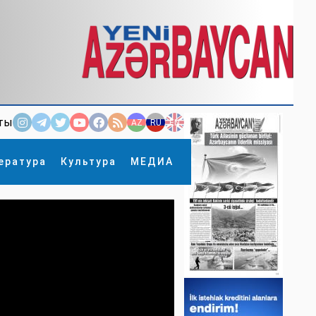
ты
AZ
RU
EN
ература
Культура
МЕДИА
×