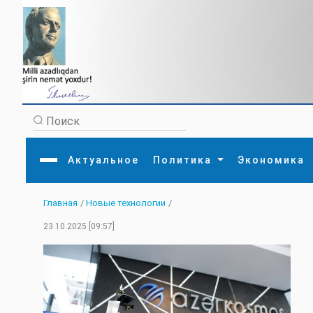
Актуальное
Политика
Экономика
Главная
/
Новые технологии
/
Главная
Литература
Политика
Обще
23.10.2025 [09:57]
Актуальное
МЕДИА
Внешняя политика
Тури
Экономика
Внутренняя политика
Наук
Аналитика
Рели
Культура
Прои
Интервью
Диас