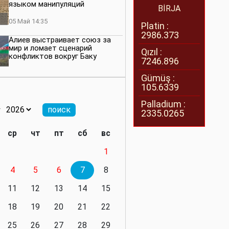
языком манипуляций
BİRJA
05 Май 14:35
Platin :
2986.373
Алиев выстраивает союз за
мир и ломает сценарий
Qızıl :
конфликтов вокруг Баку
7246.896
27 Апрель 14:07
Gümüş :
105.6339
Баку меняет правила. Страны
Южного Кавказа усиливают
Palladium :
значимость региона
2335.0265
08 Апрель 14:28
ср
чт
пт
сб
вс
Глобальная игра сил:
1
нейтралитета больше не будет
4
5
6
7
8
11 Март 16:36
11
12
13
14
15
Видимо, действительно
президенту приходится все
18
19
20
21
22
делать самому
25
26
27
28
29