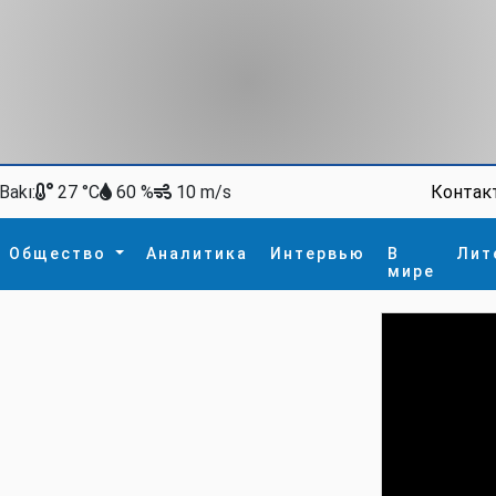
Bakı:
Контак
27 °C
60 %
10 m/s
Общество
Аналитика
Интервью
В
Лит
мире
ство
В мире
Спорт
Интересное
зм
İdman
Новые технологии
а
гия
сшествие
пора