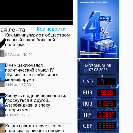
ая лента
Все новости
Как манипулируют обществом:
главный закон большой
политики
04 Август 16:44
В чем заключался
MƏZƏNNƏLƏR
политический смысл IV
07.08.2026
Шушинского глобального
медиафорума
1.7
21 Июль 17:08
1.9633
Заснуть в одной реальности,
проснуться в другой…
2.1023
Азербайджан в эпоху
алгоритмов
0.0357
08 Июль 17:51
2.2882
Когда правда теряет голос,
политика начинает говорить