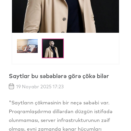
Saytlar bu səbəblərə görə çökə bilər
19 Noyabr 2025 17:23
"Saytların çökməsinin bir neçə səbəbi var.
Proqramlaşdırma dillərdən düzgün istifadə
olunmaması, server infrastrukturunun zəif
olması, eyni zamanda kənar hücumları