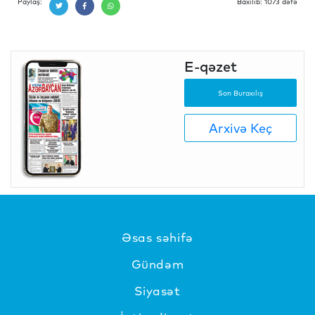
Paylaş:
Baxılıb: 1073 dəfə
E-qəzet
Son Buraxılış
Arxivə Keç
Əsas səhifə
Gündəm
Siyasət