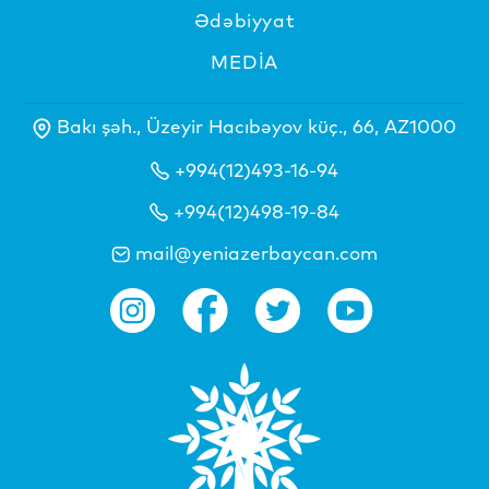
Ədəbiyyat
MEDİA
Bakı şəh., Üzeyir Hacıbəyov küç., 66, AZ1000
+994(12)493-16-94
+994(12)498-19-84
mail@yeniazerbaycan.com