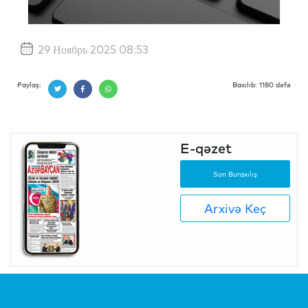
29 Ноябрь 2025 08:53
Paylaş:
Baxılıb: 1180 dəfə
E-qəzet
Son Buraxılış
Arxivə Keç