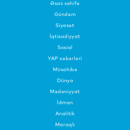
Əsas səhifə
Gündəm
Siyasət
İqtisadiyyat
Sosial
YAP xəbərləri
Müsahibə
Dünya
Mədəniyyat
İdman
Analitik
Maraqlı