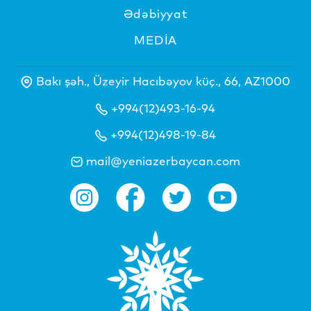
Ədəbiyyat
MEDİA
Bakı şəh., Üzeyir Hacıbəyov küç., 66, AZ1000
+994(12)493-16-94
+994(12)498-19-84
mail@yeniazerbaycan.com