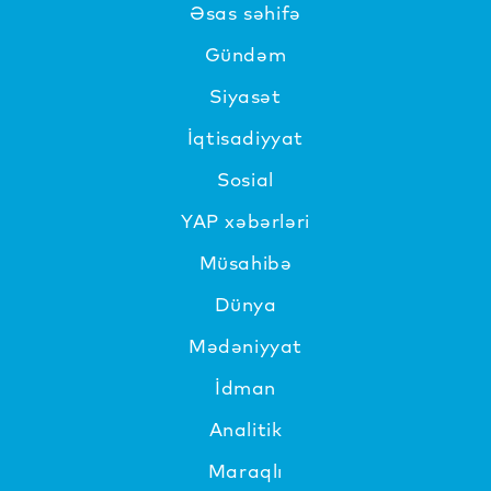
Əsas səhifə
Gündəm
Siyasət
İqtisadiyyat
Sosial
YAP xəbərləri
Müsahibə
Dünya
Mədəniyyat
İdman
Analitik
Maraqlı