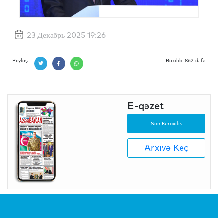
23 Декабрь 2025 19:26
Paylaş:
Baxılıb: 862 dəfə
E-qəzet
Son Buraxılış
Arxivə Keç