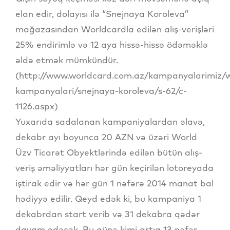
elan edir, dolayısı ilə “Snejnaya Koroleva”
mağazasından Worldcardla edilən alış-verişləri
25% endirimlə və 12 aya hissə-hissə ödəməklə
əldə etmək mümkündür.
(http://www.worldcard.com.az/kampanyalarimiz/w
kampanyalari/snejnaya-koroleva/s-62/c-
1126.aspx)
Yuxarıda sadalanan kampaniyalardan əlavə,
dekabr ayı boyunca 20 AZN və üzəri World
Üzv Ticarət Obyektlərində edilən bütün alış-
veriş əməliyyatları hər gün keçirilən lotoreyada
iştirak edir və hər gün 1 nəfərə 2014 manat bal
hədiyyə edilir. Qeyd edək ki, bu kampaniya 1
dekabrdan start verib və 31 dekabra qədər
davam edəcək. Bu günə kimi artıq 13 nəfər