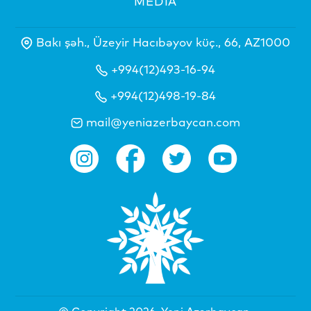
MEDİA
Bakı şəh., Üzeyir Hacıbəyov küç., 66, AZ1000
+994(12)493-16-94
+994(12)498-19-84
mail@yeniazerbaycan.com