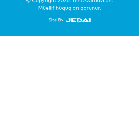
© Copyright 2026.
Yeni Azərbaycan
.
Müəllif hüquqları qorunur.
Site By