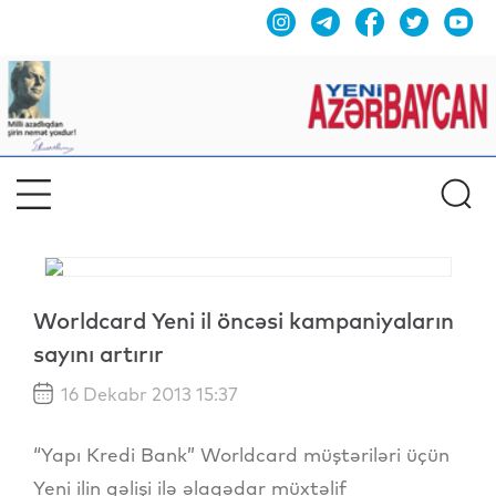
Worldcard Yeni il öncəsi kampaniyaların
sayını artırır
16 Dekabr 2013 15:37
“Yapı Kredi Bank” Worldcard müştəriləri üçün
Yeni ilin gəlişi ilə əlaqədar müxtəlif