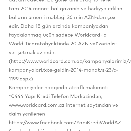
tam 2014 manat bal qazanıb və hədiyyə edilən
balların ümumi məbləği 26 min AZN-dən çox
edir. Daha 18 gün ərzində kampaniyadan
faydalanmaq üçün sadəcə Worldcard-la
World Ticarətobyektində 20 AZN vəüzərialış-
verişetməklazımdır.
(http://www.worldcard.com.az/kampanyalarimiz/w
kampanyalari/xos-geldin-2014-manat/s-23/c-
1199.aspx)
Kampaniyalar haqqında ətraflı məlumatı
*0444 Yapı Kredi Telefon Mərkəzindən,
www.worldcard.com.az internet saytından və
daim yenilənən
https://www.facebook.com/YapiKrediWorldAZ