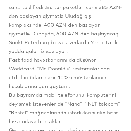
şansı təklif edir.Bu tur paketləri cəmi 385 AZN-
dən başlayan qiymətlə Uludağ qış
kompleksində, 400 AZN-dən başlayan
qiymətlə Dubayda, 600 AZN-dən başlayaraq
Sankt Peterburqda və s. yerlərdə Yeni il tətili
yadda qalan iz saxlayar.
Fast food həvəskarlarını da düşünən
Worldcard, “Mc Donald’s” restoranlarında
etdikləri ödəmələrin 10%-i müştərilərinin
hesablarına geri qaytarır.
Bu bayramda mobil telefonunu, kompüterini
dəyişmək istəyənlər də “Nano”, “ NLT telecom”,
“Bestel” mağazalarında istədiklərini alıb hissə-
hissə ödəyə biləcəklər.
Qışın soyuq keçməsi xəz dəri mövsümünü açıq