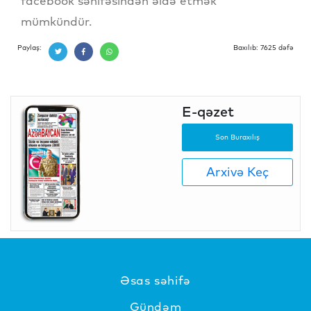
facebook səhifəsindən əldə etmək
mümkündür.
Paylaş:
Baxılıb: 7625 dəfə
E-qəzet
Son Buraxılış
Arxivə Keç
Əsas səhifə
Gündəm