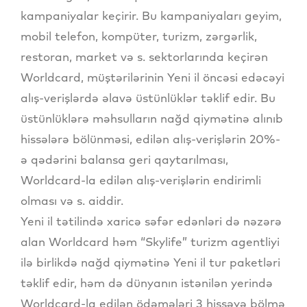
kampaniyalar keçirir. Bu kampaniyaları geyim,
mobil telefon, kompüter, turizm, zərgərlik,
restoran, market və s. sektorlarında keçirən
Worldcard, müştərilərinin Yeni il öncəsi edəcəyi
alış-verişlərdə əlavə üstünlüklər təklif edir. Bu
üstünlüklərə məhsulların nağd qiymətinə alınıb
hissələrə bölünməsi, edilən alış-verişlərin 20%-
ə qədərini balansa geri qaytarılması,
Worldcard-la edilən alış-verişlərin endirimli
olması və s. aiddir.
Yeni il tətilində xaricə səfər edənləri də nəzərə
alan Worldcard həm “Skylife” turizm agentliyi
ilə birlikdə nağd qiymətinə Yeni il tur paketləri
təklif edir, həm də dünyanın istənilən yerində
Worldcard-la edilən ödəmələri 3 hissəyə bölmə