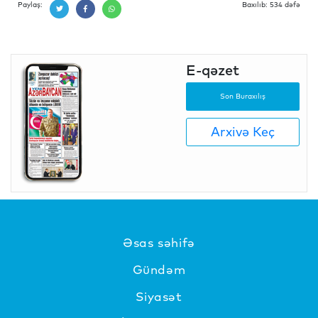
Paylaş:
Baxılıb: 534 dəfə
E-qəzet
Son Buraxılış
Arxivə Keç
Əsas səhifə
Gündəm
Siyasət