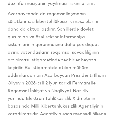
dezinformasiyanın yayılması riskini artırır.
Azərbaycanda da rəqəmsallaşmanın
sürətlənməsi kibertəhlükəsizlik məsələlərini
daha da aktuallaşdırır. Son illərdə dövlət
qurumları və özəl sektor informasiya
sistemlərinin qorunmasına daha çox diqqət
ayırır, vətəndaşların rəqəmsal savadlılığının
artırılması istiqamətində tədbirlər həyata
keçirilir. Bu istiqamətdə atılan mühüm
addımlardan biri Azərbaycan Prezidenti İlham
Əliyevin 2026-cı il 2 iyun tarixli Fərmanı ilə
Rəqəmsal İnkişaf və Nəqliyyat Nazirliyi
yanında Elektron Təhlükəsizlik Xidmətinin
bazasında Milli Kibertəhlükəsizlik Agentliyinin
yaradılmasıdır. Agentliyin əsas məqsədi ölkədə