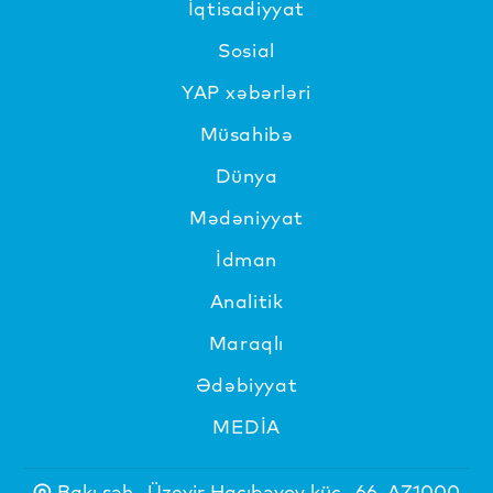
İqtisadiyyat
Sosial
YAP xəbərləri
Müsahibə
Dünya
Mədəniyyat
İdman
Analitik
Maraqlı
Ədəbiyyat
MEDİA
Bakı şəh., Üzeyir Hacıbəyov küç., 66, AZ1000