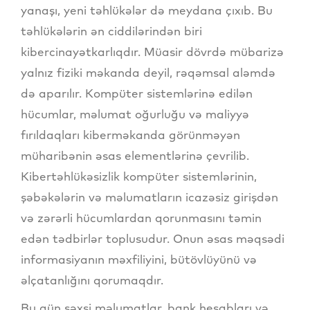
yanaşı, yeni təhlükələr də meydana çıxıb. Bu
təhlükələrin ən ciddilərindən biri
kibercinayətkarlıqdır. Müasir dövrdə mübarizə
yalnız fiziki məkanda deyil, rəqəmsal aləmdə
də aparılır. Kompüter sistemlərinə edilən
hücumlar, məlumat oğurluğu və maliyyə
fırıldaqları kiberməkanda görünməyən
müharibənin əsas elementlərinə çevrilib.
Kibertəhlükəsizlik kompüter sistemlərinin,
şəbəkələrin və məlumatların icazəsiz girişdən
və zərərli hücumlardan qorunmasını təmin
edən tədbirlər toplusudur. Onun əsas məqsədi
informasiyanın məxfiliyini, bütövlüyünü və
əlçatanlığını qorumaqdır.
Bu gün şəxsi məlumatlar, bank hesabları və