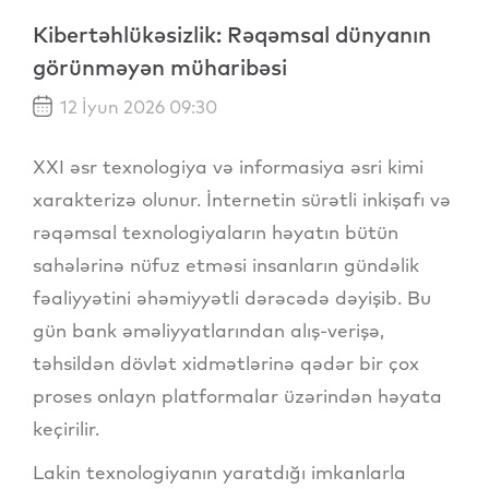
Kibertəhlükəsizlik: Rəqəmsal dünyanın
görünməyən müharibəsi
12 İyun 2026 09:30
XXI əsr texnologiya və informasiya əsri kimi
xarakterizə olunur. İnternetin sürətli inkişafı və
rəqəmsal texnologiyaların həyatın bütün
sahələrinə nüfuz etməsi insanların gündəlik
fəaliyyətini əhəmiyyətli dərəcədə dəyişib. Bu
gün bank əməliyyatlarından alış-verişə,
təhsildən dövlət xidmətlərinə qədər bir çox
proses onlayn platformalar üzərindən həyata
keçirilir.
Lakin texnologiyanın yaratdığı imkanlarla