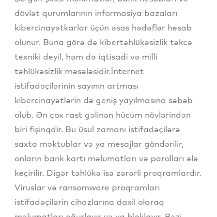
dövlət qurumlarının informasiya bazaları
kibercinayətkarlar üçün əsas hədəflər hesab
olunur. Buna görə də kibertəhlükəsizlik təkcə
texniki deyil, həm də iqtisadi və milli
təhlükəsizlik məsələsidir.İnternet
istifadəçilərinin sayının artması
kibercinayətlərin də geniş yayılmasına səbəb
olub. Ən çox rast gəlinən hücum növlərindən
biri fişinqdir. Bu üsul zamanı istifadəçilərə
saxta məktublar və ya mesajlar göndərilir,
onların bank kartı məlumatları və parolları ələ
keçirilir. Digər təhlükə isə zərərli proqramlardır.
Viruslar və ransomware proqramları
istifadəçilərin cihazlarına daxil olaraq
məlumatları oğurlayır və ya bloklayır. Bəzi