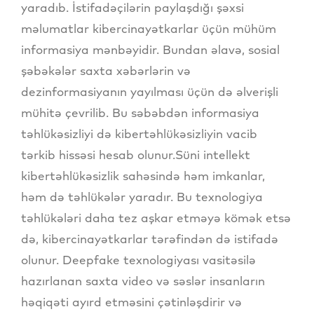
yaradıb. İstifadəçilərin paylaşdığı şəxsi
məlumatlar kibercinayətkarlar üçün mühüm
informasiya mənbəyidir. Bundan əlavə, sosial
şəbəkələr saxta xəbərlərin və
dezinformasiyanın yayılması üçün də əlverişli
mühitə çevrilib. Bu səbəbdən informasiya
təhlükəsizliyi də kibertəhlükəsizliyin vacib
tərkib hissəsi hesab olunur.Süni intellekt
kibertəhlükəsizlik sahəsində həm imkanlar,
həm də təhlükələr yaradır. Bu texnologiya
təhlükələri daha tez aşkar etməyə kömək etsə
də, kibercinayətkarlar tərəfindən də istifadə
olunur. Deepfake texnologiyası vasitəsilə
hazırlanan saxta video və səslər insanların
həqiqəti ayırd etməsini çətinləşdirir və