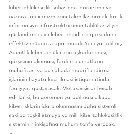
kibertəhlükəsizlik sahəsində idarəetmə və
nəzarət mexanizmlərini təkmilləşdirmək, kritik
informasiya infrastrukturunun təhlükəsizliyini
gücləndirmək və kibertəhdidlərə qarşı daha
effektiv mübarizə aparmaqdır.Yeni yaradılmış
Agentlik kibertəhlükələrin aşkarlanması,
qarşısının alınması, fərdi məlumatların
mühafizəsi və bu sahədə maarifləndirmə
işlərinin həyata keçirilməsi istiqamətində
fəaliyyət göstərəcək. Mütəxəssislər hesab
edirlər ki, bu qurumun yaradılması ölkədə
kiberrisklərin idarə olunmasını daha sistemli
şəkildə təşkil etməyə və milli kibertəhlükəsizlik
sisteminin inkişafına mühüm töhfə verəcək.