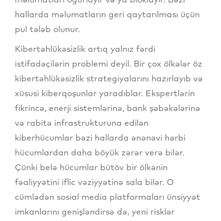
hallarda məlumatların geri qaytarılması üçün
pul tələb olunur.
Kibertəhlükəsizlik artıq yalnız fərdi
istifadəçilərin problemi deyil. Bir çox ölkələr öz
kibertəhlükəsizlik strategiyalarını hazırlayıb və
xüsusi kiberqoşunlar yaradıblar. Ekspertlərin
fikrincə, enerji sistemlərinə, bank şəbəkələrinə
və rabitə infrastrukturuna edilən
kiberhücumlar bəzi hallarda ənənəvi hərbi
hücumlardan daha böyük zərər verə bilər.
Çünki belə hücumlar bütöv bir ölkənin
fəaliyyətini iflic vəziyyətinə sala bilər. O
cümlədən sosial media platformaları ünsiyyət
imkanlarını genişləndirsə də, yeni risklər