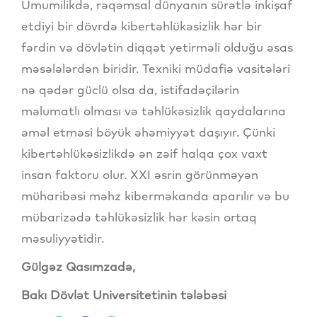
Ümumilikdə, rəqəmsal dünyanın sürətlə inkişaf
etdiyi bir dövrdə kibertəhlükəsizlik hər bir
fərdin və dövlətin diqqət yetirməli olduğu əsas
məsələlərdən biridir. Texniki müdafiə vasitələri
nə qədər güclü olsa da, istifadəçilərin
məlumatlı olması və təhlükəsizlik qaydalarına
əməl etməsi böyük əhəmiyyət daşıyır. Çünki
kibertəhlükəsizlikdə ən zəif halqa çox vaxt
insan faktoru olur. XXI əsrin görünməyən
müharibəsi məhz kiberməkanda aparılır və bu
mübarizədə təhlükəsizlik hər kəsin ortaq
məsuliyyətidir.
Gülgəz Qasımzadə,
Bakı Dövlət Universitetinin tələbəsi