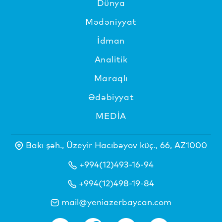
Dünya
Mədəniyyat
İdman
Analitik
Maraqlı
Ədəbiyyat
MEDİA
Bakı şəh., Üzeyir Hacıbəyov küç., 66, AZ1000
+994(12)493-16-94
+994(12)498-19-84
mail@yeniazerbaycan.com