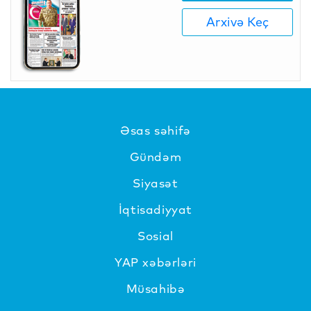
Arxivə Keç
Əsas səhifə
Gündəm
Siyasət
İqtisadiyyat
Sosial
YAP xəbərləri
Müsahibə