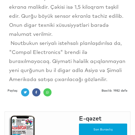
ekrana malikdir. Çəkisi isə 1,5 kiloqram təşkil
edir. Qurğu böyük sensor ekranla təchiz edilib.
Onun digər texniki xüsusiyyətləri barədə
məlumat verilmir.
Noutbukun seriyalı istehsalı planlaşdırılsa da,
"Compal Electronics" brendi ilə
buraxılmayacaq. Qiyməti hələlik açıqlanmayan
yeni qurğunun bu il digər adla Asiya və Şimali
Amerikada satışa çıxarılacağı gözlənilir.
Paylaş:
Baxılıb: 1982 dəfə
E-qəzet
Son Buraxılış