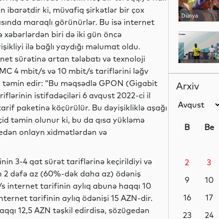
ibarətdir ki, müvafiq şirkətlər bir çox
Dünya
sında maraqlı görünürlər. Bu isə internet
ə xəbərlərdən biri də iki gün öncə
ikliyi ilə bağlı yaydığı məlumat oldu.
rnet sürətinə artan tələbatı və texnoloji
İdman
MC 4 mbit/s və 10 mbit/s tariflərini ləğv
ni təmin edir: “Bu məqsədlə GPON (Gigabit
Arxiv
lərinin istifadəçiləri 6 avqust 2022-ci il
arif paketinə köçürülür. Bu dəyişikliklə aşağı
İqtisadiyyat
eçid təmin olunur ki, bu da qısa yükləmə
B
Be
 edən onlayn xidmətlərdən və
n 3-4 qat sürət tariflərinə keçirildiyi və
2
3
İqtisadiyyat
n 2 dəfə az (60%-dək daha az) ödəniş
9
10
it/s internet tarifinin aylıq abunə haqqı 10
16
17
nternet tarifinin aylıq ödənişi 15 AZN-dir.
haqqı 12,5 AZN təşkil edirdisə, sözügedən
İqtisadiyyat
23
24