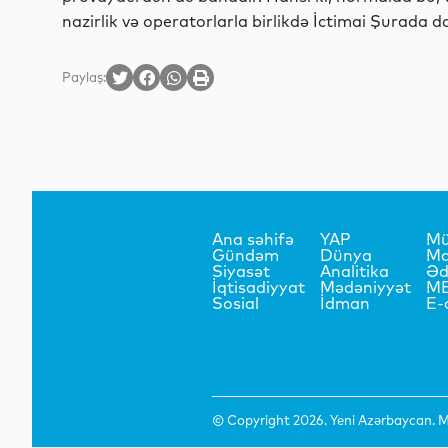
nazirlik və operatorlarla birlikdə İctimai Şurada 
Paylaş:
Ana səhifə
YAP
Mü
Gündəm
Dünya
Ma
Siyasət
Analitika
Əd
İqtisadiyyat
Mədəniyyət
M
Sosial
İdman
E-
© Copyright 2026. Yeni Azərbaycan. Mü