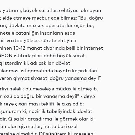
ya yatırımı, böyük sürətlərə ehtiyacı olmayan
İqtisadiyyat
t əldə etməyə məcbur edə bilməz: “Bu, doğru
n, dövlətə məxsus operatorlar üçün bu,
rnetə əlçatanlığın insanların əsas
ir vaxtda yüksək sürətə ehtiyacı
Elm
inən 10-12 manat civarında bəlli bir internet
a GPON istifadəçiləri daha böyük sürət
istərdim ki, adı çəkilən dövlət
ilənməsi istiqamətində həyata keçirdikləri
Sosial
rən qiymət siyasəti doğru yanaşma deyil”.
rliyi hələlik bu məsələyə müdaxilə etməyib.
n özü də doğru bir yanaşma deyil” - deyə
ə çıxarılması təklifi ilə çıxış edib:
İqtisadiyyat
şünürəm ki, nazirlik tabeliyindəki dövlət
ir. Qısa bir araşdırma ilə görmək olar ki,
çün olan qiymətlər, hətta bəzi özəl
ərsinə olmalıdır. Düşünürəm ki, məsələni