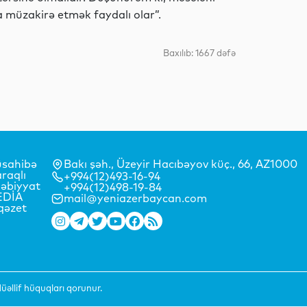
Elm
da müzakirə etmək faydalı olar”.
Baxılıb: 1667 dəfə
Sosial
İqtisadiyyat
sahibə
Bakı şəh., Üzeyir Hacıbəyov küç., 66, AZ1000
raqlı
+994(12)493-16-94
əbiyyat
+994(12)498-19-84
EDİA
mail@yeniazerbaycan.com
qəzet
Dünya
İdman
əllif hüquqları qorunur.