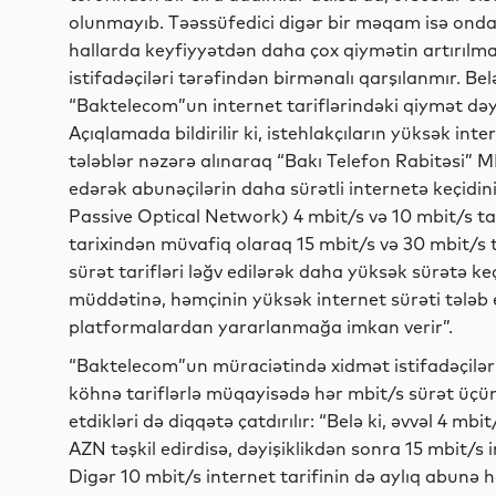
olunmayıb. Təəssüfedici digər bir məqam isə ondan 
hallarda keyfiyyətdən daha çox qiymətin artırılma
istifadəçiləri tərəfindən birmənalı qarşılanmır. Bel
“Baktelecom”un internet tariflərindəki qiymət dəyiş
Açıqlamada bildirilir ki, istehlakçıların yüksək inte
tələblər nəzərə alınaraq “Bakı Telefon Rabitəsi” M
edərək abunəçilərin daha sürətli internetə keçidi
Passive Optical Network) 4 mbit/s və 10 mbit/s tarif
tarixindən müvafiq olaraq 15 mbit/s və 30 mbit/s t
sürət tarifləri ləğv edilərək daha yüksək sürətə k
müddətinə, həmçinin yüksək internet sürəti tələb
platformalardan yararlanmağa imkan verir”.
“Baktelecom”un müraciətində xidmət istifadəçilərini
köhnə tariflərlə müqayisədə hər mbit/s sürət üçü
etdikləri də diqqətə çatdırılır: “Belə ki, əvvəl 4 mb
AZN təşkil edirdisə, dəyişiklikdən sonra 15 mbit/s i
Digər 10 mbit/s internet tarifinin də aylıq abunə 