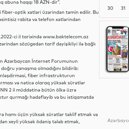
ylıq abunə haqqı 18 AZN-dir”.
30
31
fiber-optik xətləri üzərindən təmin edilir. Bu
intisiz rabitə və telefon xətlərindən
Siyasət
07.2022-ci il tarixində www.baktelecom.az
rindən sözügedən tarif dəyişikliyi ilə bağlı
İdman
şan Azərbaycan İnternet Forumunun
doğru yanaşma olmadığını bildirib:
nləşdirməsi, fiber infrastrukturun
tırması və nəticə olaraq yüksək sürətlər
Elm
İNN 2 il müddətinə bütün ölkə üzrə
ruktur qurmağı hədəfləyib və bu istiqamətdə
Dünya
rə hamı üçün yüksək sürətlər təklif etmək və
Azərbayca
ən xeyli yüksək ödəniş tələb etmək,