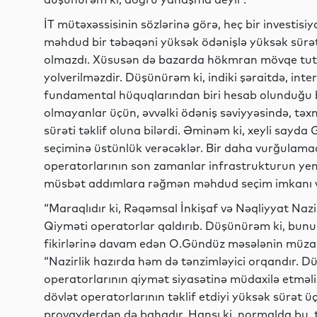
İT mütəxəssisinin sözlərinə görə, heç bir investisi
məhdud bir təbəqəni yüksək ödənişlə yüksək sürə
olmazdı. Xüsusən də bazarda hökmran mövqe tuta
yolverilməzdir. Düşünürəm ki, indiki şəraitdə, inte
fundamental hüquqlarından biri hesab olunduğu b
olmayanlar üçün, əvvəlki ödəniş səviyyəsində, təxm
sürəti təklif oluna bilərdi. Əminəm ki, xeyli sayd
seçiminə üstünlük verəcəklər. Bir daha vurğulamaq 
operatorlarının son zamanlar infrastrukturun yen
müsbət addımlara rəğmən məhdud seçim imkanı ve
“Maraqlıdır ki, Rəqəmsal İnkişaf və Nəqliyyat Nazi
Qiyməti operatorlar qaldırıb. Düşünürəm ki, bunu
fikirlərinə davam edən O.Gündüz məsələnin müzakirəy
“Nazirlik hazırda həm də tənzimləyici orqandır. Dü
operatorlarının qiymət siyasətinə müdaxilə etməlid
dövlət operatorlarının təklif etdiyi yüksək sürət ü
provayderdən də bahadır. Hansı ki, normalda bu, t