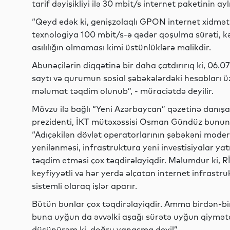
tarif dəyişikliyi ilə 30 mbit/s internet paketinin a
“Qeyd edək ki, genişzolaqlı GPON internet xidməti 
texnologiya 100 mbit/s-ə qədər qoşulma sürəti, kəs
asılılığın olmaması kimi üstünlüklərə malikdir.
Abunəçilərin diqqətinə bir daha çatdırırıq ki, 06.
saytı və qurumun sosial şəbəkələrdəki hesabları üzə
məlumat təqdim olunub”, - müraciətdə deyilir.
Mövzu ilə bağlı “Yeni Azərbaycan” qəzetinə danı
prezidenti, İKT mütəxəssisi Osman Gündüz bunun 
“Adıçəkilən dövlət operatorlarının şəbəkəni moder
yenilənməsi, infrastruktura yeni investisiyalar ya
təqdim etməsi çox təqdirəlayiqdir. Məlumdur ki, R
keyfiyyətli və hər yerdə əlçatan internet infrast
sistemli olaraq işlər aparır.
Bütün bunlar çox təqdirəlayiqdir. Amma birdən-bi
buna uyğun da əvvəlki aşağı sürətə uyğun qiymətd
düşünürəm ki, doğru yanaşma deyil”.