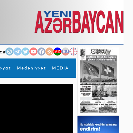
qə
AZ
RU
EN
yyat
Mədəniyyət
MEDİA
×