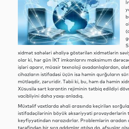
İ
y
b
o
(
g
S
xidmət sahələri əhaliyə göstərilən xidmətlərin sə
olar ki, hər gün İKT imkanlarını maksimum dərəc
işləri aparır, müasir texnoloji avadanlıqlardan, alə
cihazların istifadəsi üçün isə həmin qurğuların sürə
mütləqdir, zəruridir. Təbii ki, bu, həm də həmin x
Xüsusilə sərt karantin rejiminin tətbiq edildiyi dövr
vacibliyini daha yaxşı anladıq.
Müxtəlif vaxtlarda əhali arasında keçirilən sorğular
istifadəçilərinin böyük əksəriyyəti provayderlərin 
keyfiyyətindən narazıdırlar. Problemlərin aradan
tərəfindən bir sıra addımlar atılsa da, əfsuslar ols