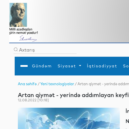
Gündəm
Siyasət
İqtisadiyyat
So
Ana səhifə
/
Yeni texnologiyalar
/ Artan qiymət - yerində addı
Ana səhifə
Ədəbiyyat
Siyasət
Sosial
Dün
Artan qiymət - yerində addımlayan keyf
Gündəm
MEDİA
Xarici siyasət
Turizm
İqtisadiyyat
Daxili siyasət
Elm
12.08.2022 [10:18]
YAP
Din
Analitika
Hadisə
İ
Mədəniyyət
Diaspor
Müsahibə
N