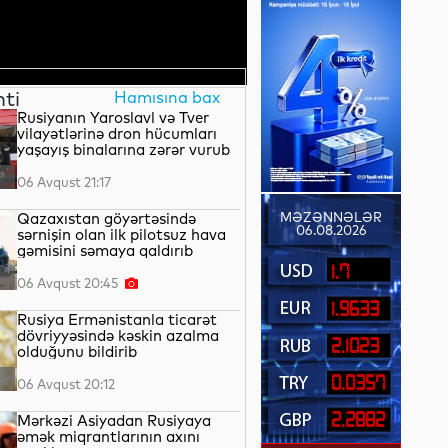
nti
Hamısına bax
Rusiyanın Yaroslavl və Tver
vilayətlərinə dron hücumları
yaşayış binalarına zərər vurub
06 Avqust 21:17
Qazaxıstan göyərtəsində
MƏZƏNNƏLƏR
06.08.2026
sərnişin olan ilk pilotsuz hava
gəmisini səmaya qaldırıb
1.7
06 Avqust 20:45
1.9633
Rusiya Ermənistanla ticarət
dövriyyəsində kəskin azalma
2.1023
olduğunu bildirib
0.0357
06 Avqust 20:12
2.2882
Mərkəzi Asiyadan Rusiyaya
əmək miqrantlarının axını