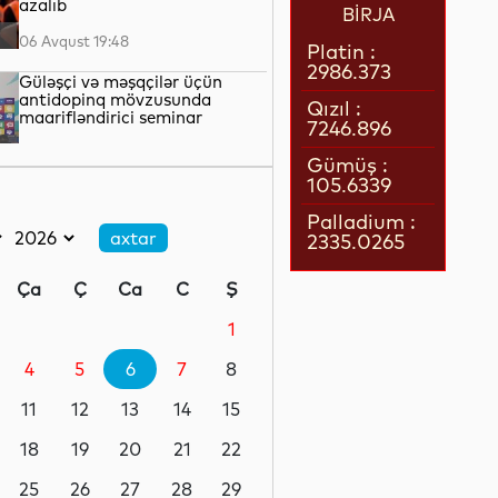
azalıb
BİRJA
06 Avqust 19:48
Platin :
2986.373
Güləşçi və məşqçilər üçün
antidopinq mövzusunda
Qızıl :
maarifləndirici seminar
7246.896
06 Avqust 19:26
Gümüş :
105.6339
İlin birinci yarısında “Azəri-
Çıraq-Günəşli”dən Azərbaycan
Palladium :
dövlətinə 2 milyard kubmetr
2335.0265
səmt qazı verilib
06 Avqust 18:55
Ça
Ç
Ca
C
Ş
Altı ayda “Azəri-Çıraq-
Günəşli”də 7 neft hasilatı və 2
1
qaz injektoru quyusu qazılıb
4
5
6
7
8
06 Avqust 18:30
11
12
13
14
15
İlin birinci yarısında “Azəri-
Çıraq-Günəşli”dən hasilat 59
18
19
20
21
22
milyon barel olub
25
26
27
28
29
06 Avqust 18:10