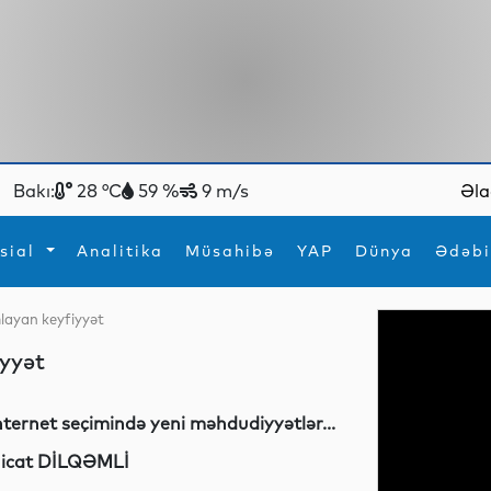
Bakı:
28 °C
59 %
9 m/s
Əla
sial
Analitika
Müsahibə
YAP
Dünya
Ədəbi
mlayan keyfiyyət
ya
İdman
Maraqlı
iyyət
İdman
Yeni texnologiyalar
nternet seçimində yeni məhdudiyyətlər...
icat DİLQƏMLİ