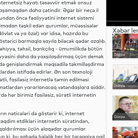
nternetsiz həyatı təsəvvür etmək onsuz
aşamaqdan daha çətindir. Əgər bir neçə il
undan öncə fəaliyyətini internet sistemi
lmadan təşkil edən qurumlar, müəssisələr
Xəbər le
dövlət və ya özəl) var idisə, hazırda bu
östərici barmaqla sayıla biləcək qədər azalıb.
əhiyyə, təhsil, bankçılıq - ümumilikdə bütün
Dünya
viyyəsini daha da yaxşılaşdırmaq üçün demək
ədə genişləndirmək məqsədilə təkmilləşdirmə
tlərdən istifadə edirlər. Ən son texnoloji
tli, fasiləsiz internetlə təmin edilməsi
Dünya
idmətlərdən yararlanacaq vətəndaşlara aiddir.
də hər birimiz fasiləsiz, sürətli internetin
ın nəticələri də göstərir ki, internet
Dünya
təqdim etdikləri internetin sürətindən,
 qaldırılması üçün əlaqədar qurumlar
un ki, bu sahədə hələlik heç bir tərəqqiyə nail