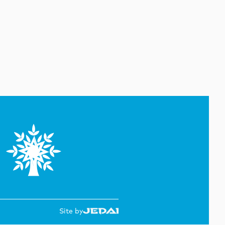
06 Avqust 16:17
Özəl məhkəmə eksperti
qismində fəaliyyət göstərmək
istəyən şəxslər üçün icbari
təlimə qeydiyyat başlayıb
06 Avqust 16:11
İyulda İqtisadiyyat Nazirliyinin
Çağrı Mərkəzinə 51 mindən çox
müraciət daxil olub
06 Avqust 16:07
Tramp: Vensin 2028-ci ildə
Prezident seçilməsinə nail
olmalıyıq
06 Avqust 16:05
“Canadian Open”də favorit
tennisçilər mübarizəni erkən
dayandırıblar
06 Avqust 15:54
Site by
Macarıstan süni intellekt