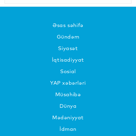
Əsas səhifə
Gündəm
Siyasət
İqtisadiyyat
Sosial
YAP xəbərləri
Müsahibə
Dünya
Mədəniyyat
İdman