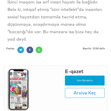
İkinci məqam isə sırf insan həyatı ilə bağlıdır.
Belə ki, inkişaf etmiş “süni intellekt”də insanları
sosial həyatdan tamamilə təcrid etmə,
düşünməyə, araşdırmaya maneə olma
“bacarığı”da var. Bu mənzərə isə bizə heç də
yad deyil.
Paylaş:
Baxılıb: 2038 dəfə
E-qəzet
Son Buraxılış
Arxivə Keç