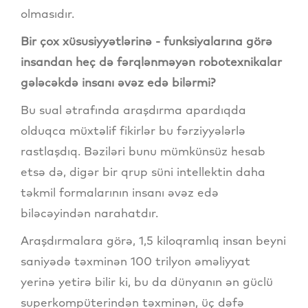
olmasıdır.
Bir çox xüsusiyyətlərinə - funksiyalarına görə
insandan heç də fərqlənməyən robotexnikalar
gələcəkdə insanı əvəz edə bilərmi?
Bu sual ətrafında araşdırma apardıqda
olduqca müxtəlif fikirlər bu fərziyyələrlə
rastlaşdıq. Bəziləri bunu mümkünsüz hesab
etsə də, digər bir qrup süni intellektin daha
təkmil formalarının insanı əvəz edə
biləcəyindən narahatdır.
Araşdırmalara görə, 1,5 kiloqramlıq insan beyni
saniyədə təxminən 100 trilyon əməliyyat
yerinə yetirə bilir ki, bu da dünyanın ən güclü
superkompüterindən təxminən, üç dəfə