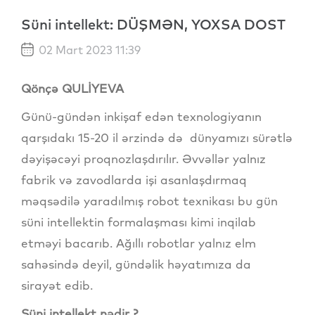
Süni intellekt: DÜŞMƏN, YOXSA DOST
02 Mart 2023 11:39
Qönçə QULİYEVA
Günü-gündən inkişaf edən texnologiyanın
qarşıdakı 15-20 il ərzində də dünyamızı sürətlə
dəyişəcəyi proqnozlaşdırılır. Əvvəllər yalnız
fabrik və zavodlarda işi asanlaşdırmaq
məqsədilə yaradılmış robot texnikası bu gün
süni intellektin formalaşması kimi inqilab
etməyi bacarıb. Ağıllı robotlar yalnız elm
sahəsində deyil, gündəlik həyatımıza da
sirayət edib.
Süni intellekt nədir ?