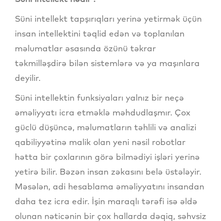
Süni intellekt tapşırıqları yerinə yetirmək üçün
insan intellektini təqlid edən və toplanılan
məlumatlar əsasında özünü təkrar
təkmilləşdirə bilən sistemlərə və ya maşınlara
deyilir.
Süni intellektin funksiyaları yalnız bir neçə
əməliyyatı icra etməklə məhdudlaşmır. Çox
güclü düşüncə, məlumatların təhlili və analizi
qabiliyyətinə malik olan yeni nəsil robotlar
hətta bir çoxlarının görə bilmədiyi işləri yerinə
yetirə bilir. Bəzən insan zəkasını belə üstələyir.
Məsələn, adi hesablama əməliyyatını insandan
daha tez icra edir. İşin maraqlı tərəfi isə əldə
olunan nəticənin bir çox hallarda dəqiq, səhvsiz