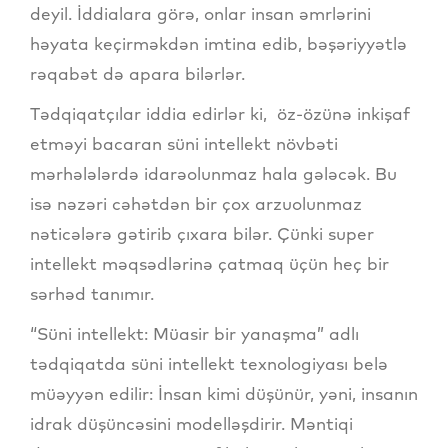
deyil. İddialara görə, onlar insan əmrlərini
həyata keçirməkdən imtina edib, bəşəriyyətlə
rəqabət də apara bilərlər.
Tədqiqatçılar iddia edirlər ki, öz-özünə inkişaf
etməyi bacaran süni intellekt növbəti
mərhələlərdə idarəolunmaz hala gələcək. Bu
isə nəzəri cəhətdən bir çox arzuolunmaz
nəticələrə gətirib çıxara bilər. Çünki super
intellekt məqsədlərinə çatmaq üçün heç bir
sərhəd tanımır.
“Süni intellekt: Müasir bir yanaşma” adlı
tədqiqatda süni intellekt texnologiyası belə
müəyyən edilir: İnsan kimi düşünür, yəni, insanın
idrak düşüncəsini modelləşdirir. Məntiqi