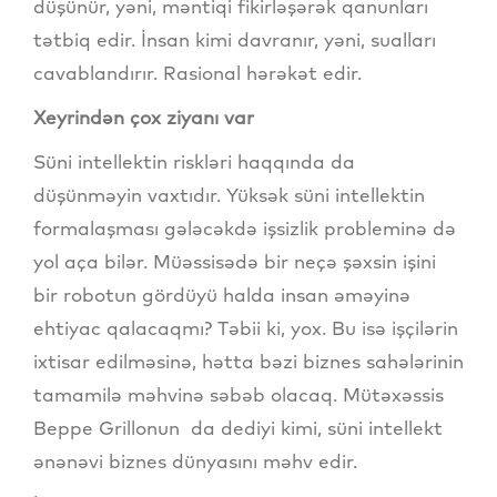
düşünür, yəni, məntiqi fikirləşərək qanunları
tətbiq edir. İnsan kimi davranır, yəni, sualları
cavablandırır. Rasional hərəkət edir.
Xeyrindən çox ziyanı var
Süni intellektin riskləri haqqında da
düşünməyin vaxtıdır. Yüksək süni intellektin
formalaşması gələcəkdə işsizlik probleminə də
yol aça bilər. Müəssisədə bir neçə şəxsin işini
bir robotun gördüyü halda insan əməyinə
ehtiyac qalacaqmı? Təbii ki, yox. Bu isə işçilərin
ixtisar edilməsinə, hətta bəzi biznes sahələrinin
tamamilə məhvinə səbəb olacaq. Mütəxəssis
Beppe Grillonun da dediyi kimi, süni intellekt
ənənəvi biznes dünyasını məhv edir.