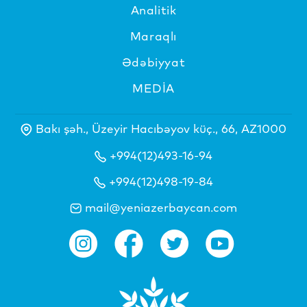
Analitik
Maraqlı
Ədəbiyyat
MEDİA
Bakı şəh., Üzeyir Hacıbəyov küç., 66, AZ1000
+994(12)493-16-94
+994(12)498-19-84
mail@yeniazerbaycan.com