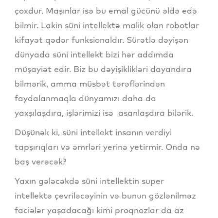
çoxdur. Maşınlar isə bu emal gücünü əldə edə
bilmir. Lakin süni intellektə malik olan robotlar
kifayət qədər funksionaldır. Sürətlə dəyişən
dünyada süni intellekt bizi hər addımda
müşayiət edir. Biz bu dəyişiklikləri dayandıra
bilmərik, amma müsbət tərəflərindən
faydalanmaqla dünyamızı daha da
yaxşılaşdıra, işlərimizi isə asanlaşdıra bilərik.
Düşünək ki, süni intellekt insanın verdiyi
tapşırıqları və əmrləri yerinə yetirmir. Onda nə
baş verəcək?
Yaxın gələcəkdə süni intellektin super
intellektə çevriləcəyinin və bunun gözlənilməz
faciələr yaşadacağı kimi proqnozlar da az