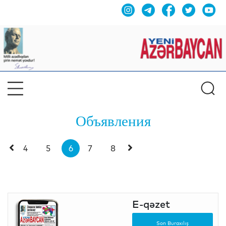
Объявления
4
5
6
7
8
E-qəzet
Son Buraxılış