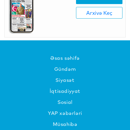
Arxivə Keç
Əsas səhifə
Gündəm
Siyasət
İqtisadiyyat
Sosial
YAP xəbərləri
Müsahibə