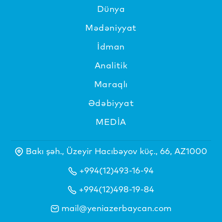
Dünya
Mədəniyyat
İdman
Analitik
Maraqlı
Ədəbiyyat
MEDİA
Bakı şəh., Üzeyir Hacıbəyov küç., 66, AZ1000
+994(12)493-16-94
+994(12)498-19-84
mail@yeniazerbaycan.com