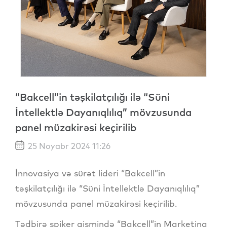
“Bakcell”in təşkilatçılığı ilə “Süni
İntellektlə Dayanıqlılıq” mövzusunda
panel müzakirəsi keçirilib
25 Noyabr 2024 11:26
İnnovasiya və sürət lideri “Bakcell”in
təşkilatçılığı ilə “Süni İntellektlə Dayanıqlılıq”
mövzusunda panel müzakirəsi keçirilib.
Tədbirə spiker qismində “Bakcell”in Marketinq