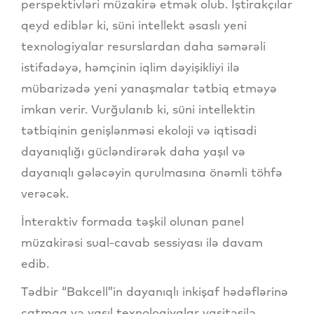
perspektivləri müzakirə etmək olub. İştirakçılar
qeyd ediblər ki, süni intellekt əsaslı yeni
texnologiyalar resurslardan daha səmərəli
istifadəyə, həmçinin iqlim dəyişikliyi ilə
mübarizədə yeni yanaşmalar tətbiq etməyə
imkan verir. Vurğulanıb ki, süni intellektin
tətbiqinin genişlənməsi ekoloji və iqtisadi
dayanıqlığı gücləndirərək daha yaşıl və
dayanıqlı gələcəyin qurulmasına önəmli töhfə
verəcək.
İnteraktiv formada təşkil olunan panel
müzakirəsi sual-cavab sessiyası ilə davam
edib.
Tədbir “Bakcell”in dayanıqlı inkişaf hədəflərinə
çatmaq və yaşıl texnologiyalar vasitəsilə