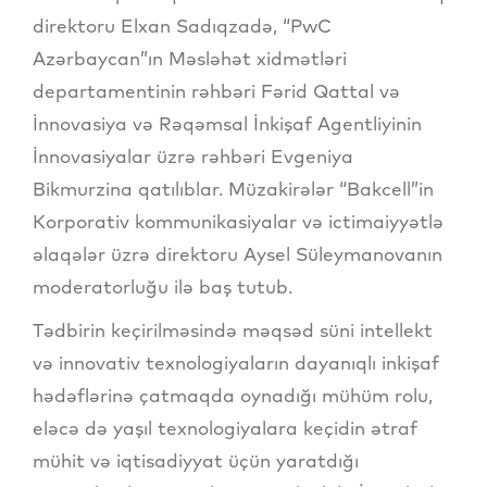
direktoru Elxan Sadıqzadə, “PwC
Azərbaycan”ın Məsləhət xidmətləri
departamentinin rəhbəri Fərid Qattal və
İnnovasiya və Rəqəmsal İnkişaf Agentliyinin
İnnovasiyalar üzrə rəhbəri Evgeniya
Bikmurzina qatılıblar. Müzakirələr “Bakcell”in
Korporativ kommunikasiyalar və ictimaiyyətlə
əlaqələr üzrə direktoru Aysel Süleymanovanın
moderatorluğu ilə baş tutub.
Tədbirin keçirilməsində məqsəd süni intellekt
və innovativ texnologiyaların dayanıqlı inkişaf
hədəflərinə çatmaqda oynadığı mühüm rolu,
eləcə də yaşıl texnologiyalara keçidin ətraf
mühit və iqtisadiyyat üçün yaratdığı