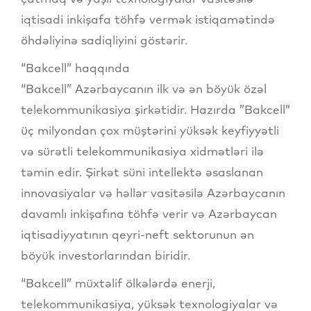
iqtisadi inkişafa töhfə vermək istiqamətində
öhdəliyinə sadiqliyini göstərir.
“Bakcell” haqqında
“Bakcell” Azərbaycanın ilk və ən böyük özəl
telekommunikasiya şirkətidir. Hazırda ”Bakcell”
üç milyondan çox müştərini yüksək keyfiyyətli
və sürətli telekommunikasiya xidmətləri ilə
təmin edir. Şirkət süni intellektə əsaslanan
innovasiyalar və həllər vasitəsilə Azərbaycanın
davamlı inkişafına töhfə verir və Azərbaycan
iqtisadiyyatının qeyri-neft sektorunun ən
böyük investorlarından biridir.
“Bakcell” müxtəlif ölkələrdə enerji,
telekommunikasiya, yüksək texnologiyalar və