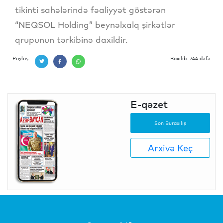
tikinti sahələrində fəaliyyət göstərən
“NEQSOL Holding” beynəlxalq şirkətlər
qrupunun tərkibinə daxildir.
Paylaş:
Baxılıb: 744 dəfə
E-qəzet
Son Buraxılış
Arxivə Keç