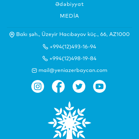
Ədəbiyyat
MEDİA
Bakı şəh., Üzeyir Hacıbəyov küç., 66, AZ1000
+994(12)493-16-94
+994(12)498-19-84
mail@yeniazerbaycan.com