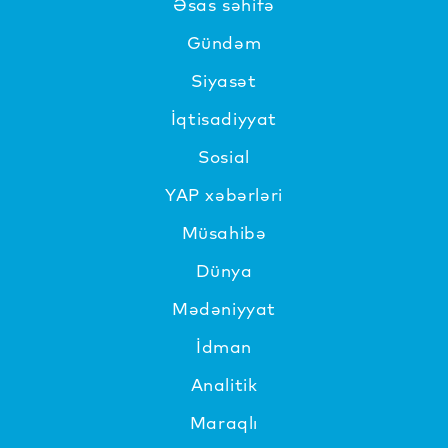
Əsas səhifə
Gündəm
Siyasət
İqtisadiyyat
Sosial
YAP xəbərləri
Müsahibə
Dünya
Mədəniyyat
İdman
Analitik
Maraqlı