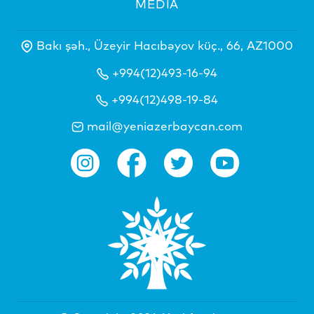
MEDİA
Bakı şəh., Üzeyir Hacıbəyov küç., 66, AZ1000
+994(12)493-16-94
+994(12)498-19-84
mail@yeniazerbaycan.com