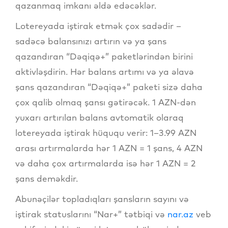
qazanmaq imkanı əldə edəcəklər.
Lotereyada iştirak etmək çox sadədir
–
sadəcə balansınızı artırın və ya şans
qazandıran “Dəqiqə+” paketlərindən birini
aktivləşdirin. Hər balans artımı və ya əlavə
şans qazandıran “Dəqiqə+” paketi sizə daha
çox qalib olmaq şansı gətirəcək. 1 AZN-dən
yuxarı artırılan balans avtomatik olaraq
lotereyada iştirak hüququ verir: 1–3.99 AZN
arası artırmalarda hər 1 AZN = 1 şans, 4 AZN
və daha çox artırmalarda isə hər 1 AZN = 2
şans deməkdir.
Abunəçilər topladıqları şansların sayını və
iştirak statuslarını “Nar+” tətbiqi və
nar.az
veb