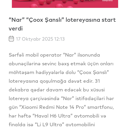
“Nar” “Çoox Şanslı” lotereyasına start
verdi
17 Oktyabr 2025 12:13
Sərfəli mobil operator “Nar” ilsonunda
abunəçilərinə sevinc bəxş etmək üçün onları
möhtəşəm hədiyyələrlə dolu “Çoox Şanslı”
lotereyasına qoşulmağa dəvət edir.
31
dekabra qədər davam edəcək bu xüsusi
lotereya çərçivəsində “Nar” istifadəçiləri hər
gün “Xiaomi Redmi Note 14 Pro” smartfonu,
hər həftə “Haval H6 Ultra” avtomobili və
finalda isə “Li L9 Ultra” avtomobilini