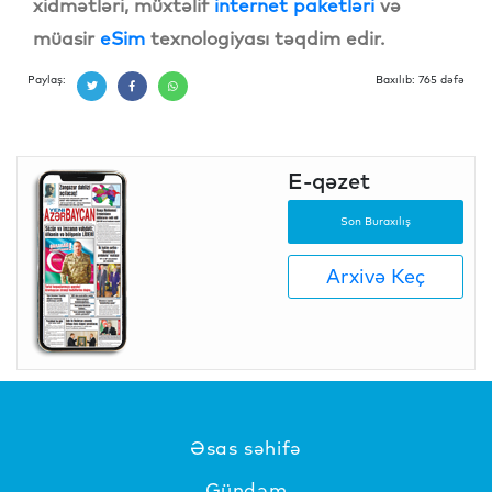
xidmətləri, müxtəlif
internet paketləri
və
müasir
eSim
texnologiyası təqdim edir.
Paylaş:
Baxılıb: 765 dəfə
E-qəzet
Son Buraxılış
Arxivə Keç
Əsas səhifə
Gündəm