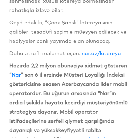
səhifəsindəki xüsusi lotereya bölməsindən
rahatlıqla izləyə bilər.
Qeyd edək ki, “Çoox Şanslı” lotereyasının
qalibləri təsadüfi seçimlə müəyyən ediləcək və
hədiyyələr canlı yayımda elan olunacaq.
Daha ətraflı məlumat üçün:
nar.az/lotereya
Hazırda 2,2 milyon abunəçiyə xidmət göstərən
“
Nar
”
son 6 il ərzində Müştəri Loyallığı İndeksi
göstəricisinə əsasən Azərbaycanda lider mobil
operatordur.
Bu uğurun arxasında “Nar”ın
ardıcıl şəkildə həyata keçirdiyi müştəriyönümlü
strategiya dayanır. Mobil operator
istifadəçilərinə sərfəli qiymət qarşılığında
dayanıqlı və yüksəkkeyfiyyətli rabitə