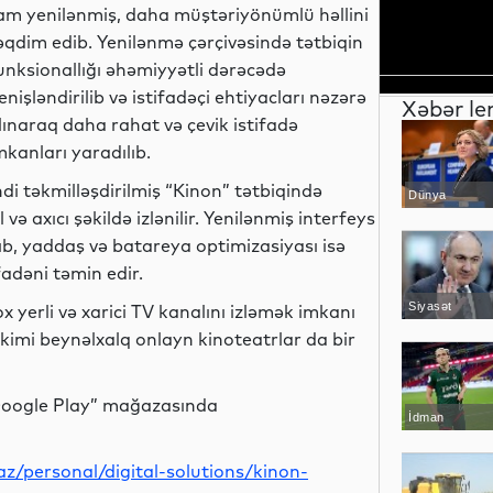
am yenilənmiş, daha müştəriyönümlü həllini
əqdim edib. Yenilənmə çərçivəsində tətbiqin
unksionallığı əhəmiyyətli dərəcədə
enişləndirilib və istifadəçi ehtiyacları nəzərə
Xəbər le
lınaraq daha rahat və çevik istifadə
mkanları yaradılıb.
ndi təkmilləşdirilmiş “Kinon” tətbiqində
Dünya
ə axıcı şəkildə izlənilir. Yenilənmiş interfeys
ıb, yaddaş və batareya optimizasiyası isə
fadəni təmin edir.
Siyasət
x yerli və xarici TV kanalını izləmək imkanı
 kimi beynəlxalq onlayn kinoteatrlar da bir
“Google Play” mağazasında
İdman
z/personal/digital-solutions/kinon-