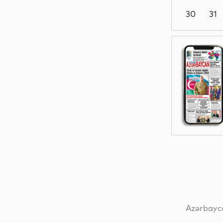
30
31
Yeni
texnologiyalar
Dünya
Hadisə
Dünya
Azərbayca