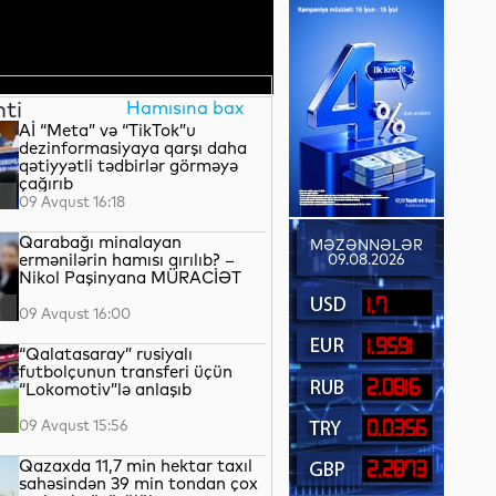
nti
Hamısına bax
Aİ “Meta” və “TikTok”u
dezinformasiyaya qarşı daha
qətiyyətli tədbirlər görməyə
çağırıb
09 Avqust 16:18
Qarabağı minalayan
MƏZƏNNƏLƏR
ermənilərin hamısı qırılıb? –
09.08.2026
Nikol Paşinyana MÜRACİƏT
1.7
09 Avqust 16:00
1.9591
“Qalatasaray” rusiyalı
futbolçunun transferi üçün
2.0816
“Lokomotiv”lə anlaşıb
09 Avqust 15:56
0.0356
Qazaxda 11,7 min hektar taxıl
2.2873
sahəsindən 39 min tondan çox