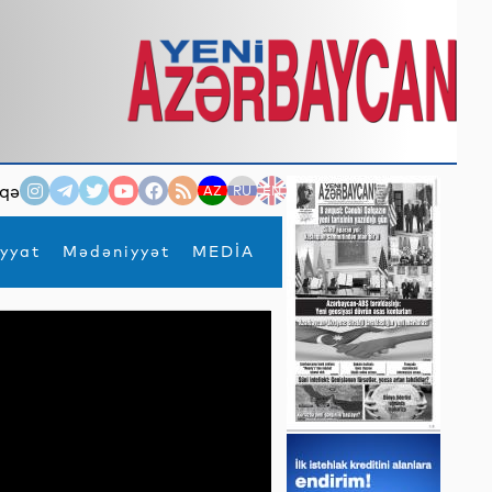
qə
AZ
RU
EN
yyat
Mədəniyyət
MEDİA
×