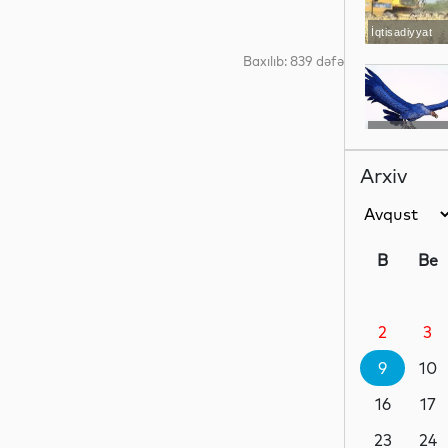
İqtisadiyyat
Baxılıb: 839 dəfə
Maraqlı
Arxiv
İdman
B
Be
2
3
Dünya
9
10
16
17
Maraqlı
23
24