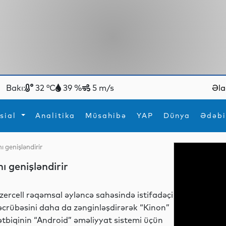
Bakı:
32 °C
39 %
5 m/s
Əla
sial
Analitika
Müsahibə
YAP
Dünya
Ədəbi
ı genişləndirir
ya
İdman
Maraqlı
nı genişləndirir
İdman
Yeni texnologiyalar
zercell rəqəmsal əyləncə sahəsində istifadəçi
əcrübəsini daha da zənginləşdirərək “Kinon”
ətbiqinin “Android” əməliyyat sistemi üçün