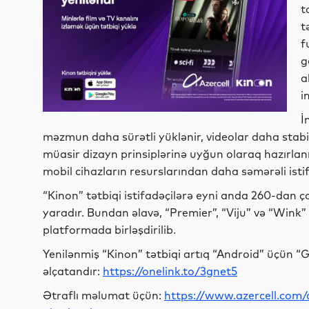
t
t
f
g
a
i
İ
məzmun daha sürətli yüklənir, videolar daha stabil v
müasir dizayn prinsiplərinə uyğun olaraq hazırlan
mobil cihazların resurslarından daha səmərəli isti
“Kinon” tətbiqi istifadəçilərə eyni anda 260-dan ço
yaradır. Bundan əlavə, “Premier”, “Viju” və “Wink”
platformada birləşdirilib.
Yenilənmiş “Kinon” tətbiqi artıq “Android” üçün 
əlçatandır:
https://onelink.to/3gnet5
Ətraflı məlumat üçün:
https://www.azercell.com/a