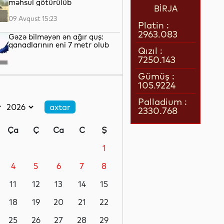
məhsul götürülüb
BİRJA
09 Avqust 15:23
Platin :
2963.083
Gəzə bilməyən ən ağır quş:
qanadlarının eni 7 metr olub
Qızıl :
7250.143
09 Avqust 14:50
Gümüş :
105.9224
Neymar yenidən Messi ilə
komanda yoldaşı ola bilər
Palladium :
2330.768
09 Avqust 14:35
Ça
Ç
Ca
C
Ş
Türkiyə köhnəlmiş ABŞ
silahlarını Ukraynaya verə bilər
1
4
5
6
7
8
09 Avqust 13:42
11
12
13
14
15
Ürək sağlamlığı üçün həftədə
neçə dəqiqə idman kifayət
18
19
20
21
22
edər?
25
26
27
28
29
09 Avqust 13:16