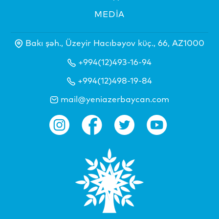
MEDİA
Bakı şəh., Üzeyir Hacıbəyov küç., 66, AZ1000
+994(12)493-16-94
+994(12)498-19-84
mail@yeniazerbaycan.com