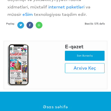
xidmətləri, müxtəlif
internet paketləri
və
müasir
eSim
texnologiyası təqdim edir.
Paylaş:
Baxılıb: 575 dəfə
E-qəzet
Son Buraxılış
Arxivə Keç
Əsas səhifə