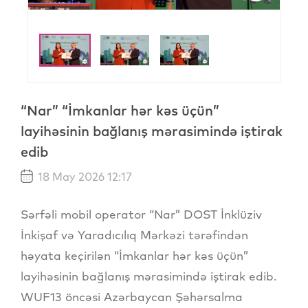
“Nar” “İmkanlar hər kəs üçün”
layihəsinin bağlanış mərasimində iştirak
edib
18 May 2026 12:17
Sərfəli mobil operator “Nar” DOST İnklüziv
İnkişaf və Yaradıcılıq Mərkəzi tərəfindən
həyata keçirilən “İmkanlar hər kəs üçün”
layihəsinin bağlanış mərasimində iştirak edib.
WUF13 öncəsi Azərbaycan Şəhərsalma