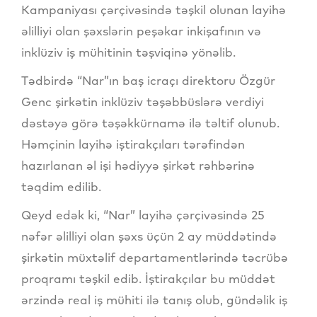
Kampaniyası çərçivəsində təşkil olunan layihə
əlilliyi olan şəxslərin peşəkar inkişafının və
inklüziv iş mühitinin təşviqinə yönəlib.
Tədbirdə “Nar”ın baş icraçı direktoru Özgür
Genc şirkətin inklüziv təşəbbüslərə verdiyi
dəstəyə görə təşəkkürnamə ilə təltif olunub.
Həmçinin layihə iştirakçıları tərəfindən
hazırlanan əl işi hədiyyə şirkət rəhbərinə
təqdim edilib.
Qeyd edək ki, “Nar” layihə çərçivəsində 25
nəfər əlilliyi olan şəxs üçün 2 ay müddətində
şirkətin müxtəlif departamentlərində təcrübə
proqramı təşkil edib. İştirakçılar bu müddət
ərzində real iş mühiti ilə tanış olub, gündəlik iş