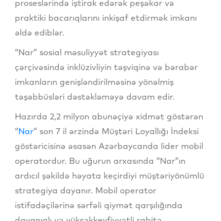
proseslərində iştirak edərək peşəkar və
praktiki bacarıqlarını inkişaf etdirmək imkanı
əldə ediblər.
“Nar” sosial məsuliyyət strategiyası
çərçivəsində inklüzivliyin təşviqinə və bərabər
imkanların genişləndirilməsinə yönəlmiş
təşəbbüsləri dəstəkləməyə davam edir.
Hazırda 2,2 milyon abunəçiyə xidmət göstərən
“
Nar
” son 7 il ərzində Müştəri Loyallığı İndeksi
göstəricisinə əsasən Azərbaycanda lider mobil
operatordur. Bu uğurun arxasında “Nar”ın
ardıcıl şəkildə həyata keçirdiyi müştəriyönümlü
strategiya dayanır. Mobil operator
istifadəçilərinə sərfəli qiymət qarşılığında
dayanıqlı və yüksəkkeyfiyyətli rabitə