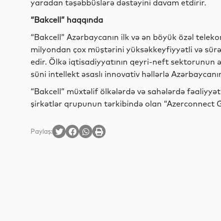
yaradan təşəbbüslərə dəstəyini davam etdirir.
“Bakcell” haqqında
“Bakcell” Azərbaycanın ilk və ən böyük özəl teleko
milyondan çox müştərini yüksəkkeyfiyyətli və sürə
edir. Ölkə iqtisadiyyatının qeyri-neft sektorunun 
süni intellekt əsaslı innovativ həllərlə Azərbaycanı
“Bakcell” müxtəlif ölkələrdə və sahələrdə fəaliy
şirkətlər qrupunun tərkibində olan “Azerconnect G
Paylaş: