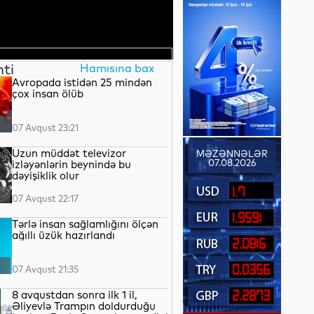
nti
Hamısına bax
Avropada istidən 25 mindən
çox insan ölüb
07 Avqust 23:21
Uzun müddət televizor
MƏZƏNNƏLƏR
07.08.2026
izləyənlərin beynində bu
dəyişiklik olur
1.7
07 Avqust 22:17
1.9591
Tərlə insan sağlamlığını ölçən
ağıllı üzük hazırlandı
2.0816
0.0356
07 Avqust 21:35
8 avqustdan sonra ilk 1 il,
2.2873
Əliyevlə Trampın doldurduğu