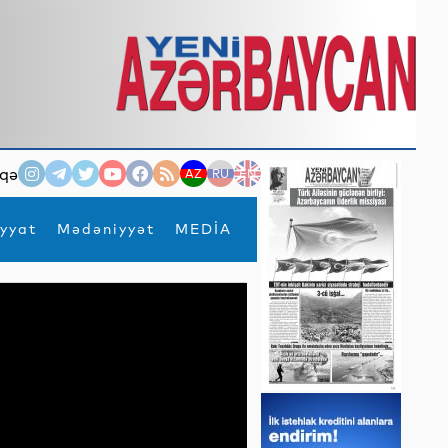
qə
AZ
RU
EN
yyat
Mədəniyyət
MEDİA
×