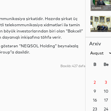
Analitik
mmunikasiya şirkətidir. Hazırda şirkət üç
tli telekommunikasiya xidmətləri ilə təmin
ən böyük investorlarından biri olan “Bakcell”
Siyasət
n dayanıqlı inkişafına töhfə verir.
Arxiv
yət göstərən “NEQSOL Holding” beynəlxalq
roup”a daxildir.
Siyasət
B
Be
Baxılıb: 427 dəfə
2
3
Siyasət
9
10
16
17
Dünya
23
24