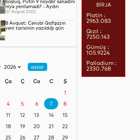
boşluq, Putin 9 noyabr sənədini
BİRJA
niyə yeniləmədi? - Aydın
QULİYEV yazır...
07 Avqust 21:02
Platin :
2963.083
8 Avqust: Cənubi Qafqazın
yeni tarixinin yazıldığı gün
Qızıl :
7250.143
07 Avqust 21:00
Gümüş :
105.9224
Azərbaycan–ABŞ tərəfdaşlığı:
Yeni geosiyasi dövrün əsas
Palladium :
konturları
2330.768
07 Avqust 20:57
Ça
Ç
Ca
C
Ş
1 il öncə İlham Əliyevin Ağ
Evdə dediklərindən sonra
1
Paşinyan niyə üzr istəmişdi?
4
5
6
7
8
07 Avqust 20:41
11
12
13
14
15
ÜST legioner xəstəliyinin
yayılmasının səbəbini açıqlayıb
18
19
20
21
22
25
26
27
28
29
07 Avqust 20:17