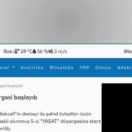
Bakı:
28 °C
56 %
3 m/s
Əla
sial
Analitika
Müsahibə
YAP
Dünya
Ədəbi
gəsi başlayıb
ya
İdman
Maraqlı
rgəsi başlayıb
İdman
Yeni texnologiyalar
Bakcell”in dəstəyi ilə şəhid övladları üçün
əşkil olunmuş 5-ci “YAŞAT” düşərgəsinə start
erilib.