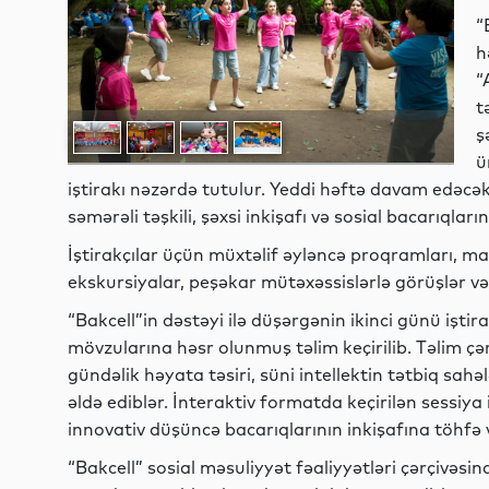
“
h
“
t
ş
ü
iştirakı nəzərdə tutulur. Yeddi həftə davam edəc
səmərəli təşkili, şəxsi inkişafı və sosial bacarıqlar
İştirakçılar üçün müxtəlif əyləncə proqramları, maa
ekskursiyalar, peşəkar mütəxəssislərlə görüşlər və
“Bakcell”in dəstəyi ilə düşərgənin ikinci günü iştir
mövzularına həsr olunmuş təlim keçirilib. Təlim çə
gündəlik həyata təsiri, süni intellektin tətbiq sah
əldə ediblər. İnteraktiv formatda keçirilən sessiya i
innovativ düşüncə bacarıqlarının inkişafına töhfə 
“Bakcell” sosial məsuliyyət fəaliyyətləri çərçivəsi