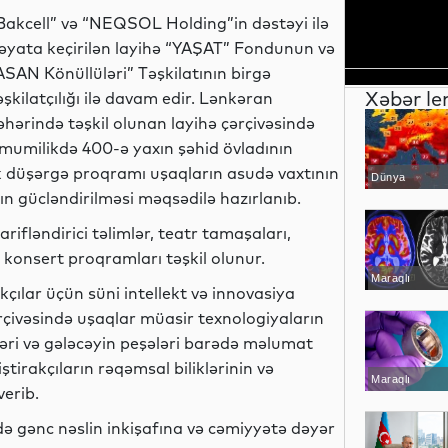
Bakcell” və “NEQSOL Holding”in dəstəyi ilə
əyata keçirilən layihə “YAŞAT” Fondunun və
ASAN Könüllüləri” Təşkilatının birgə
Xəbər le
əşkilatçılığı ilə davam edir. Lənkəran
əhərində təşkil olunan layihə çərçivəsində
mumilikdə 400-ə yaxın şəhid övladının
ək düşərgə proqramı uşaqların asudə vaxtının
Dünya
ının gücləndirilməsi məqsədilə hazırlanıb.
rifləndirici təlimlər, teatr tamaşaları,
 konsert proqramları təşkil olunur.
Maraqlı
akçılar üçün süni intellekt və innovasiya
rçivəsində uşaqlar müasir texnologiyaların
ələri və gələcəyin peşələri barədə məlumat
ştirakçıların rəqəmsal biliklərinin və
Maraqlı
verib.
ndə gənc nəslin inkişafına və cəmiyyətə dəyər