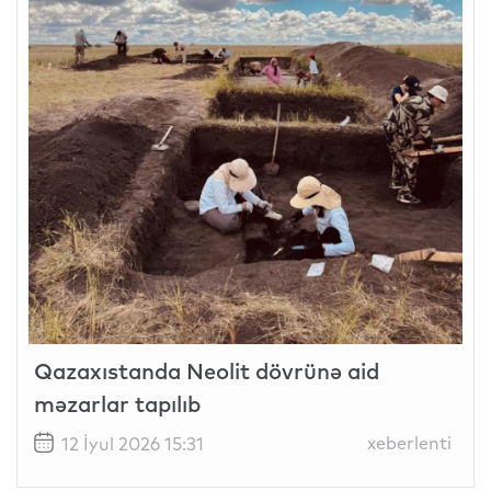
Qazaxıstanda Neolit dövrünə aid
məzarlar tapılıb
xeberlenti
12 İyul 2026 15:31