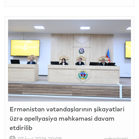
Ermənistan vətəndaşlarının şikayətləri
üzrə apellyasiya məhkəməsi davam
etdirilib
xeberlenti