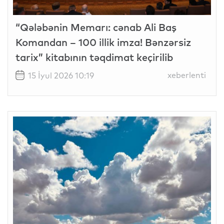
“Qələbənin Memarı: cənab Ali Baş
Komandan – 100 illik imza! Bənzərsiz
tarix” kitabının təqdimat keçirilib
xeberlenti
15 İyul 2026 10:19