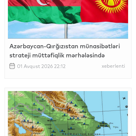
Azərbaycan-Qırğızıstan münasibətləri
strateji müttəfiqlik mərhələsində
xeberlenti
01 Avqust 2026 22:12