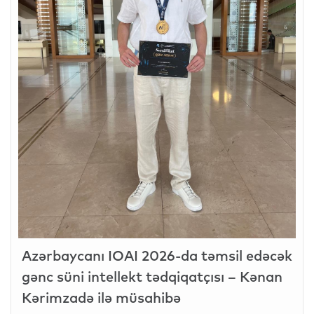
Azərbaycanı IOAI 2026-da təmsil edəcək
gənc süni intellekt tədqiqatçısı – Kənan
Kərimzadə ilə müsahibə