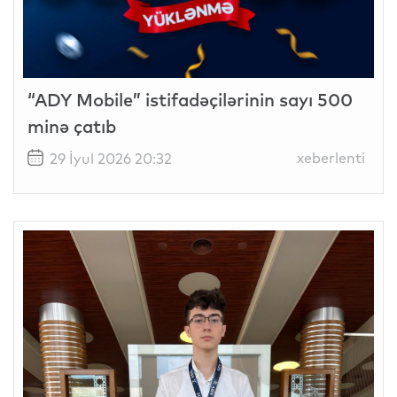
“ADY Mobile” istifadəçilərinin sayı 500
minə çatıb
xeberlenti
29 İyul 2026 20:32