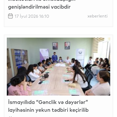
genişləndirilməsi vacibdir
xeberlenti
17 İyul 2026 16:10
İsmayıllıda “Gənclik və dəyərlər”
layihəsinin yekun tədbiri keçirilib