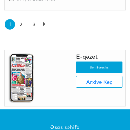
1
2
3
E-qəzet
Son Buraxılış
Arxivə Keç
Əsas səhifə