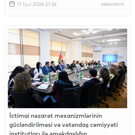
xeberlenti
17 İyul 2026 21:34
İctimai nəzarət mexanizmlərinin
gücləndirilməsi və vətəndaş cəmiyyəti
institutları ilə əməkdaşlığın