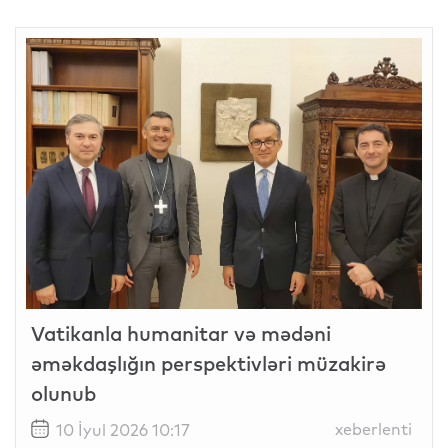
Vatikanla humanitar və mədəni
əməkdaşlığın perspektivləri müzakirə
olunub
xeberlenti
10 İyul 2026 10:17