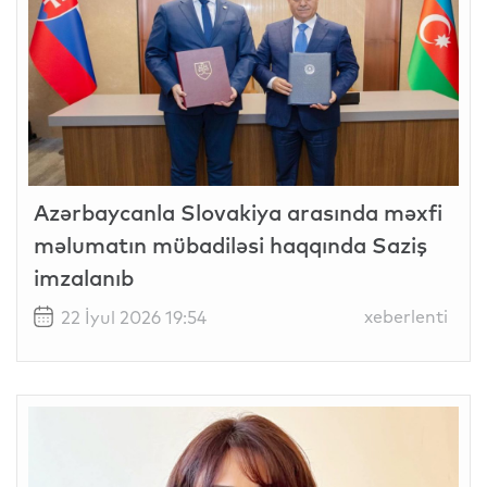
Azərbaycanla Slovakiya arasında məxfi
məlumatın mübadiləsi haqqında Saziş
imzalanıb
xeberlenti
22 İyul 2026 19:54