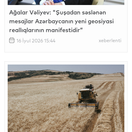
Ağalar Vəliyev: "Şuşadan səslənən
mesajlar Azərbaycanın yeni geosiyasi
reallıqlarının manifestidir”
xeberlenti
16 İyul 2026 15:44