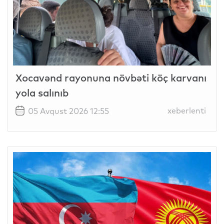
Xocavənd rayonuna növbəti köç karvanı
yola salınıb
xeberlenti
05 Avqust 2026 12:55