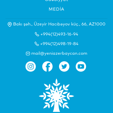
MEDİA
Bakı şəh., Üzeyir Hacıbəyov küç., 66, AZ1000
+994(12)493-16-94
+994(12)498-19-84
mail@yeniazerbaycan.com