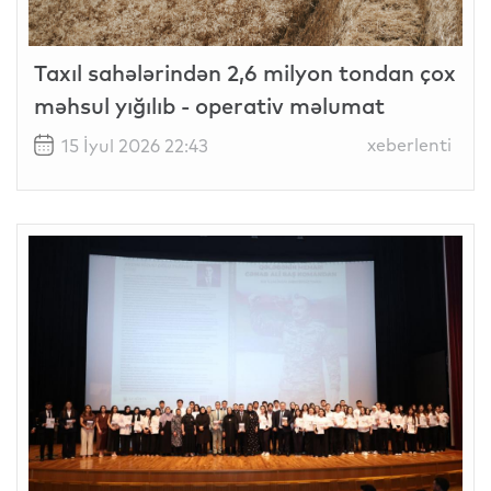
Taxıl sahələrindən 2,6 milyon tondan çox
məhsul yığılıb - operativ məlumat
xeberlenti
15 İyul 2026 22:43