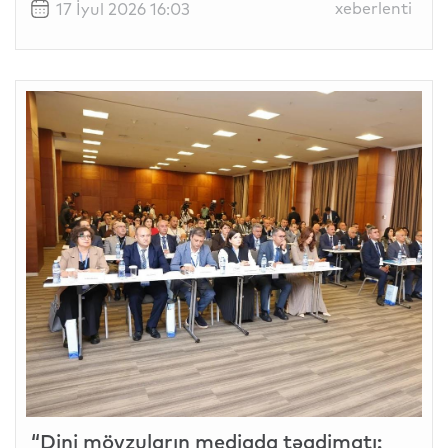
xeberlenti
17 İyul 2026 16:03
“Dini mövzuların mediada təqdimatı: