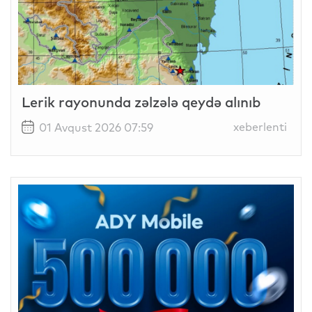
Lerik rayonunda zəlzələ qeydə alınıb
xeberlenti
01 Avqust 2026 07:59