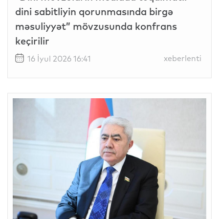
dini sabitliyin qorunmasında birgə
məsuliyyət” mövzusunda konfrans
keçirilir
xeberlenti
16 İyul 2026 16:41