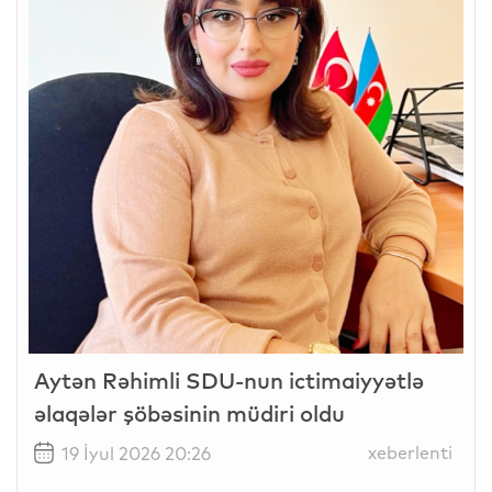
Aytən Rəhimli SDU-nun ictimaiyyətlə
əlaqələr şöbəsinin müdiri oldu
xeberlenti
19 İyul 2026 20:26