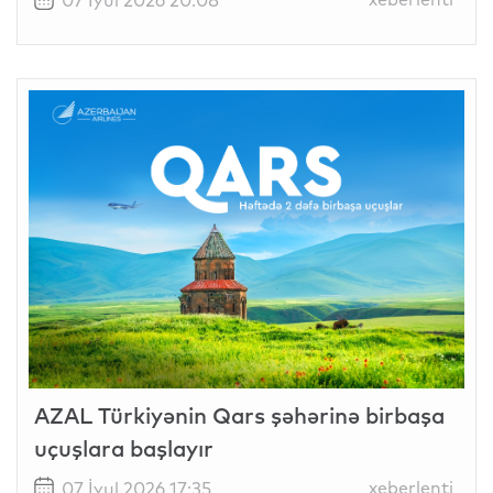
07 İyul 2026 20:08
AZAL Türkiyənin Qars şəhərinə birbaşa
uçuşlara başlayır
xeberlenti
07 İyul 2026 17:35