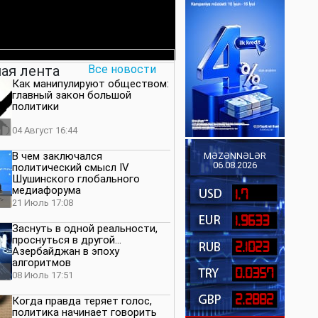
ая лента
Все новости
Как манипулируют обществом:
главный закон большой
политики
04 Август 16:44
В чем заключался
MƏZƏNNƏLƏR
06.08.2026
политический смысл IV
Шушинского глобального
медиафорума
1.7
21 Июль 17:08
1.9633
Заснуть в одной реальности,
проснуться в другой…
2.1023
Азербайджан в эпоху
алгоритмов
0.0357
08 Июль 17:51
2.2882
Когда правда теряет голос,
политика начинает говорить