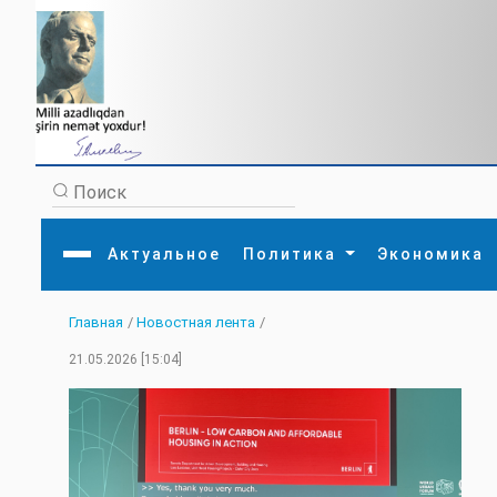
Актуальное
Политика
Экономика
Главная
/
Новостная лента
/
Главная
Литература
Политика
Обще
21.05.2026 [15:04]
Актуальное
МЕДИА
Внешняя политика
Тури
Экономика
Внутренняя политика
Наук
Аналитика
Рели
Культура
Прои
Интервью
Диас