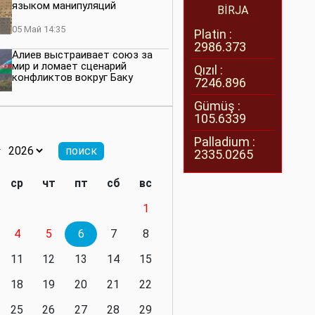
языком манипуляций
BİRJA
05 Май 14:35
Platin :
2986.373
Алиев выстраивает союз за
мир и ломает сценарий
Qızıl :
конфликтов вокруг Баку
7246.896
27 Апрель 14:07
Gümüş :
105.6339
Баку меняет правила. Страны
Южного Кавказа усиливают
Palladium :
значимость региона
2335.0265
08 Апрель 14:28
ср
чт
пт
сб
вс
Глобальная игра сил:
1
нейтралитета больше не будет
4
5
6
7
8
11 Март 16:36
11
12
13
14
15
Видимо, действительно
президенту приходится все
18
19
20
21
22
делать самому
25
26
27
28
29