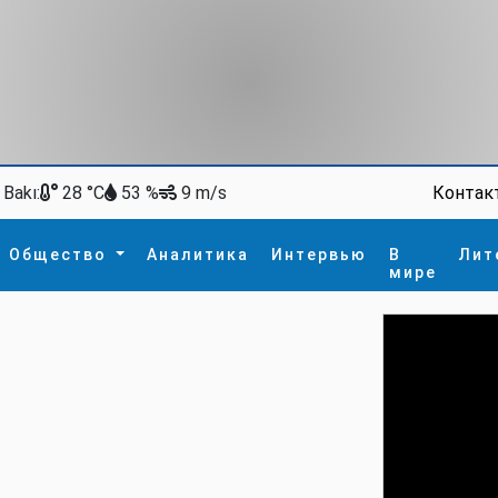
Bakı:
Контак
28 °C
53 %
9 m/s
Общество
Аналитика
Интервью
В
Лит
мире
ство
В мире
Спорт
Интересное
зм
İdman
Новые технологии
а
гия
сшествие
пора