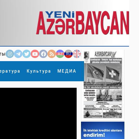
ты
AZ
RU
EN
ература
Культура
МЕДИА
×