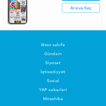
Arxivə Keç
Əsas səhifə
Gündəm
Siyasət
İqtisadiyyat
Sosial
YAP xəbərləri
Müsahibə