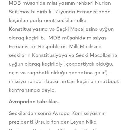
MDB müşahidə missiyasının rəhbəri Nurlan
Seitimov bildirib ki, 7 iyunda Ermənistanda
keçirilən parlament seçkiləri ölkə
Konstitusiyasına və Seçki Məcəlləsinə uyğun
olaraq keçirilib. “MDB müşahidə missiyası
Ermənistan Respublikası Milli Məclisinə
seçkilərin Konstitusiyaya və Seçki Məcəlləsinə
uyğun olaraq keçirildiyi, çoxpartiyalı olduğu,
açıq və rəqabətli olduğu qənaətinə gəlir”, -
missiya rəhbəri bazar ertəsi keçirilən mətbuat
konfransında deyib.
Avropadan təbriklər...
Seçkilərdən sonra Avropa Komissiyasının
prezidenti Ursula fon der Leyen Nikol