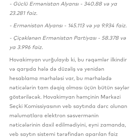
- Güclü Ermənistan Alyansı - 340.88 və ya
23.281 faiz.
- Ermənistan Alyansı - 145.113 və ya 9.934 faiz.
- Çiçəklənən Ermənistan Partiyası - 58.378 və
ya 3.996 faiz.
Hovakimyan vurğulayıb ki, bu rəqəmlər ilkindir
və qarşıda hələ də düzəliş və yenidən
hesablama mərhələsi var, bu mərhələdə
nəticələrin tam dəqiq olması üçün bütün səylər
göstəriləcək. Hovakimyan həmçinin Mərkəzi
Seçki Komissiyasının veb saytında dərc olunan
məlumatlara elektron səsvermənin
nəticələrinin daxil edilmədiyini, eyni zamanda,
veb saytın sistemi tərəfindən aparılan faiz