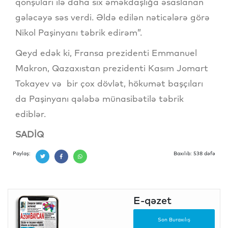
qonşuları ilə daha sıx əməkdaşlığa əsaslanan
gələcəyə səs verdi. Əldə edilən nəticələrə görə
Nikol Paşinyanı təbrik edirəm”.
Qeyd edək ki, Fransa prezidenti Emmanuel
Makron, Qazaxıstan prezidenti Kasım Jomart
Tokayev və bir çox dövlət, hökumət başçıları
da Paşinyanı qələbə münasibətilə təbrik
ediblər.
SADİQ
Paylaş:
Baxılıb: 538 dəfə
E-qəzet
Son Buraxılış