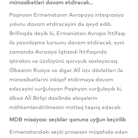
münasibətləri davam etdirəcək...
Paşinyan Ermənistanın Avropaya inteqrasiya
yolunu davam etdirəcəyini də qeyd edib.
Brifinqdə deyib ki, Ermənistan Avropa İttifaqı
ilə yaxınlaşma kursunu davam etdirəcək, eyni
zamanda Avrasiya İqtisadi İttifaqında
iştirakını və üzvlüyünü qoruyub saxlayacaq.
Ölkəsinin Rusiya və digər Aİİ üzv dövlətləri ilə
münasibətlərini inkişaf etdirməyə davam
edəcəyini vurğulayan Paşinyan vurğulayıb ki,
ölkəsi Aİİ Birliyi daxilində əlaqələrin
möhkəmləndirilməsini mütləq təşviq edəcək.
MDB missiyası: seçkilər qanuna uyğun keçirilib
Ermənistandakı seçki prosesini müşahidə edən