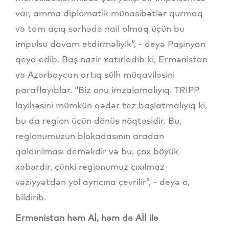
var, amma diplomatik münasibətlər qurmaq
və tam açıq sərhədə nail olmaq üçün bu
impulsu davam etdirməliyik”, - deyə Paşinyan
qeyd edib. Baş nazir xatırladıb ki, Ermənistan
və Azərbaycan artıq sülh müqaviləsini
paraflayıblar. “Biz onu imzalamalıyıq. TRIPP
layihəsini mümkün qədər tez başlatmalıyıq ki,
bu da region üçün dönüş nöqtəsidir. Bu,
regionumuzun blokadasının aradan
qaldırılması deməkdir və bu, çox böyük
xəbərdir, çünki regionumuz çıxılmaz
vəziyyətdən yol ayrıcına çevrilir”, - deyə o,
bildirib.
Ermənistan həm Aİ, həm də Aİİ ilə