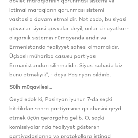
dövlət maraqlarının qorunması sistemi və
ictimai maraqların qorunması sistemi
vasitəsilə davam etməlidir. Nəticədə, bu siyasi
qüvvələr siyasi qüvvələr deyil; onlar cinayətkar-
oliqarxik sistemin nümayəndələridir və
Ermənistanda fəaliyyət sahəsi olmamalıdır.
Üçbaşlı müharibə casusu partiyası
Ermənistandan silinməlidir. Siyasi sahədə biz
bunu etməliyik”, - deyə Paşinyan bildirib.
Sülh müqaviləsi...
Qeyd edək ki, Paşinyan iyunun 7-də seçki
bitdikdən sonra partiyasının qələbəsini qeyd
etmək üçün qərargaha gəlib. O, seçki
komissiyalarında fəaliyyət göstərən
partiyadaşlarına və protokollara istinad