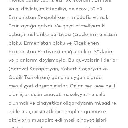
xalqı dövləti, müstəqilliyi, gələcəyi, sülhü,
Ermənistan Respublikasını müdafiə etmək
üçün ayağa qalxdı. Və qeyd etməliyəm ki,
üçbaşlı müharibə partiyası (Güclü Ermənistan
bloku, Ermənistan bloku və Çiçəklənən
Ermənistan Partiyası) məğlub oldu. Sözlərim
və planlarım dəyişməyib. Bu qüvvələrin liderləri
(Samvel Karapetyan, Robert Koçaryan və
Qaqik Tsarukyan) qanuna uyğun olaraq
məsuliyyət daşımalıdırlar. Onlar hər kəsə bəlli
olan işlər üçün cinayət məsuliyyətinə cəlb
olunmalı və cinayətkar oliqarxiyanın müsadirə
edilməsi çox sürətli bir templə - qanunsuz
aktivlərin müsadirə edilməsi, cinayət işləri,