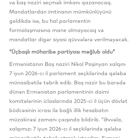
və baş naziri seçmək imkanı qazanacaq.
Mandatlardan imtinanın mümkünlüyünü
gəldikdə isə, bu hal parlamentin
formalaşmasına mane olmayacaq və
mandatlar digər siyasi qüvvələrə verilməyəcək.
“Üçbaşlı müharibə partiyası məğlub oldu”
Ermənistanın Baş naziri Nikol Paşinyan xalqını
7 iyun 2026-cı il parlament seçkilərində qələbə
münasibətilə təbrik edib. Baş nazir bu barədə
dünən Ermənistan parlamentinin daimi
komitələrinin iclaslarında 2025-ci il üçün dövlət
büdcəsinin icrası ilə bağlı illik hesabatın
müzakirəsi zamanı çıxışında bildirib. “Əvvəla,
xalqımızı 7 iyun 2026-cı il seçkilərində qələbə
münasibətilə təbrik etmək istərdim. Erməni