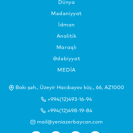
Dünya
Mədəniyyat
İdman
Analitik
Maraqlı
Ədəbiyyat
MEDİA
Bakı şəh., Üzeyir Hacıbəyov küç., 66, AZ1000
+994(12)493-16-94
+994(12)498-19-84
mail@yeniazerbaycan.com