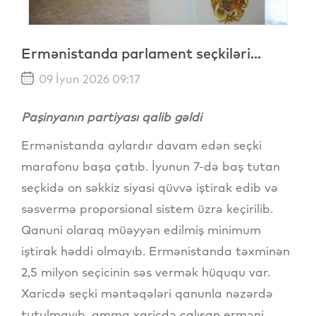
Ermənistanda parlament seçkiləri...
09 İyun 2026 09:17
Paşinyanın partiyası qalib gəldi
Ermənistanda aylardır davam edən seçki
marafonu başa çatıb. İyunun 7-də baş tutan
seçkidə on səkkiz siyasi qüvvə iştirak edib və
səsvermə proporsional sistem üzrə keçirilib.
Qanuni olaraq müəyyən edilmiş minimum
iştirak həddi olmayıb. Ermənistanda təxminən
2,5 milyon seçicinin səs vermək hüququ var.
Xaricdə seçki məntəqələri qanunla nəzərdə
tutulmayıb, amma xaricdə çalışan erməni