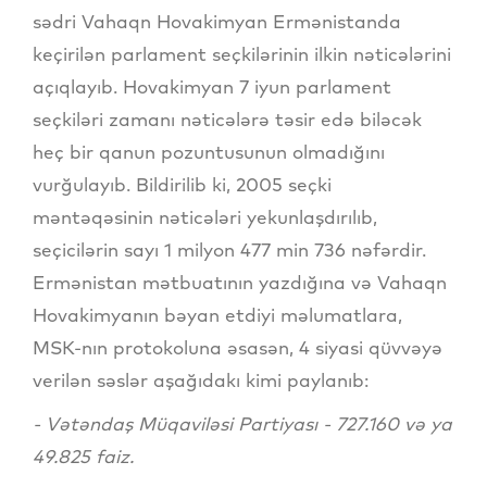
sədri Vahaqn Hovakimyan Ermənistanda
keçirilən parlament seçkilərinin ilkin nəticələrini
açıqlayıb. Hovakimyan 7 iyun parlament
seçkiləri zamanı nəticələrə təsir edə biləcək
heç bir qanun pozuntusunun olmadığını
vurğulayıb. Bildirilib ki, 2005 seçki
məntəqəsinin nəticələri yekunlaşdırılıb,
seçicilərin sayı 1 milyon 477 min 736 nəfərdir.
Ermənistan mətbuatının yazdığına və Vahaqn
Hovakimyanın bəyan etdiyi məlumatlara,
MSK-nın protokoluna əsasən, 4 siyasi qüvvəyə
verilən səslər aşağıdakı kimi paylanıb:
- Vətəndaş Müqaviləsi Partiyası - 727.160 və ya
49.825 faiz.