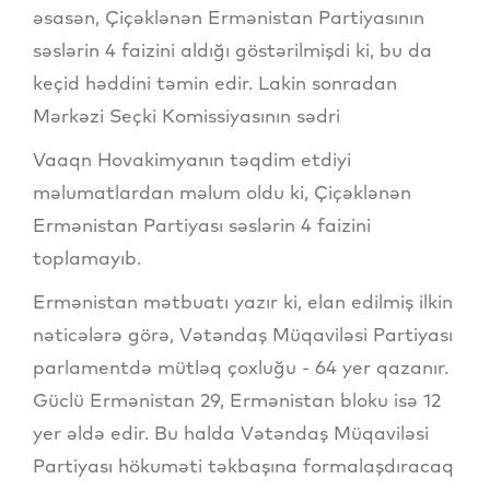
əsasən, Çiçəklənən Ermənistan Partiyasının
səslərin 4 faizini aldığı göstərilmişdi ki, bu da
keçid həddini təmin edir. Lakin sonradan
Mərkəzi Seçki Komissiyasının sədri
Vaaqn Hovakimyanın təqdim etdiyi
məlumatlardan məlum oldu ki, Çiçəklənən
Ermənistan Partiyası səslərin 4 faizini
toplamayıb.
Ermənistan mətbuatı yazır ki, elan edilmiş ilkin
nəticələrə görə, Vətəndaş Müqaviləsi Partiyası
parlamentdə mütləq çoxluğu - 64 yer qazanır.
Güclü Ermənistan 29, Ermənistan bloku isə 12
yer əldə edir. Bu halda Vətəndaş Müqaviləsi
Partiyası hökuməti təkbaşına formalaşdıracaq