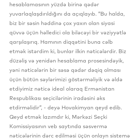
hesablamasının yüzdə birinə qədər
yuvarlaqlaşdırıldığını da açıqlayıb. “Bu halda,
biz bir səsin həddinə çox yaxın olan siyasi
qüvvə üçün həlledici ola biləcəyi bir vəziyyətlə
qarşılaşırıq. Hamının diqqətini buna cəlb
etmək istərdim ki, bunlar ilkin nəticələrdir. Biz
düzəliş və yenidən hesablama prosesindəyik,
yəni nəticələrin bir səsə qədər dəqiq olması
üçün bütün səylərimizi göstərməliyik və əldə
etdiyimiz nəticə ideal olaraq Ermənistan
Respublikası seçicilərinin iradəsini əks
etdirməlidir”, - deyə Hovakimyan qeyd edib.
Qeyd etmək lazımdır ki, Mərkəzi Seçki
Komissiyasının veb saytında səsvermə
nəticələrinin dərc edilməsi üçün onlayn sistemə