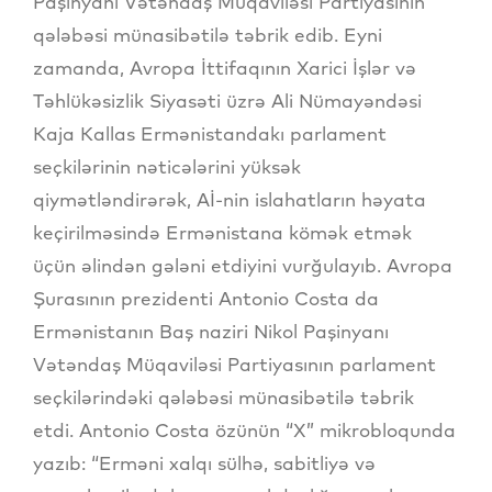
Paşinyanı Vətəndaş Müqaviləsi Partiyasının
qələbəsi münasibətilə təbrik edib. Eyni
zamanda, Avropa İttifaqının Xarici İşlər və
Təhlükəsizlik Siyasəti üzrə Ali Nümayəndəsi
Kaja Kallas Ermənistandakı parlament
seçkilərinin nəticələrini yüksək
qiymətləndirərək, Aİ-nin islahatların həyata
keçirilməsində Ermənistana kömək etmək
üçün əlindən gələni etdiyini vurğulayıb. Avropa
Şurasının prezidenti Antonio Costa da
Ermənistanın Baş naziri Nikol Paşinyanı
Vətəndaş Müqaviləsi Partiyasının parlament
seçkilərindəki qələbəsi münasibətilə təbrik
etdi. Antonio Costa özünün “X” mikrobloqunda
yazıb: “Erməni xalqı sülhə, sabitliyə və