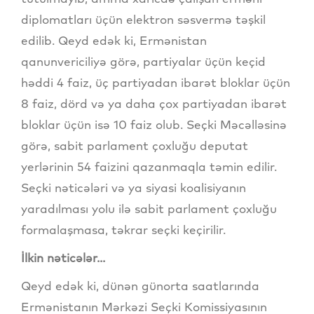
diplomatları üçün elektron səsvermə təşkil
edilib. Qeyd edək ki, Ermənistan
qanunvericiliyə görə, partiyalar üçün keçid
həddi 4 faiz, üç partiyadan ibarət bloklar üçün
8 faiz, dörd və ya daha çox partiyadan ibarət
bloklar üçün isə 10 faiz olub. Seçki Məcəlləsinə
görə, sabit parlament çoxluğu deputat
yerlərinin 54 faizini qazanmaqla təmin edilir.
Seçki nəticələri və ya siyasi koalisiyanın
yaradılması yolu ilə sabit parlament çoxluğu
formalaşmasa, təkrar seçki keçirilir.
İlkin nəticələr...
Qeyd edək ki, dünən günorta saatlarında
Ermənistanın Mərkəzi Seçki Komissiyasının