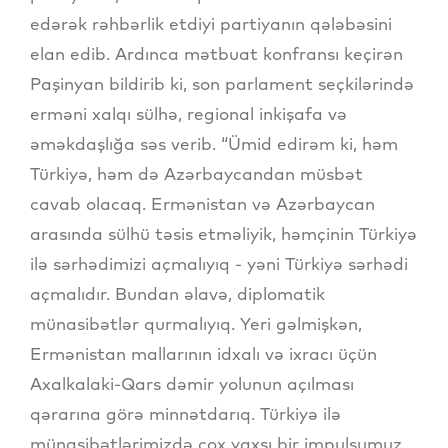
edərək rəhbərlik etdiyi partiyanın qələbəsini
elan edib. Ardınca mətbuat konfransı keçirən
Paşinyan bildirib ki, son parlament seçkilərində
erməni xalqı sülhə, regional inkişafa və
əməkdaşlığa səs verib. “Ümid edirəm ki, həm
Türkiyə, həm də Azərbaycandan müsbət
cavab olacaq. Ermənistan və Azərbaycan
arasında sülhü təsis etməliyik, həmçinin Türkiyə
ilə sərhədimizi açmalıyıq - yəni Türkiyə sərhədi
açmalıdır. Bundan əlavə, diplomatik
münasibətlər qurmalıyıq. Yeri gəlmişkən,
Ermənistan mallarının idxalı və ixracı üçün
Axalkalaki-Qars dəmir yolunun açılması
qərarına görə minnətdarıq. Türkiyə ilə
münasibətlərimizdə çox yaxşı bir impulsumuz