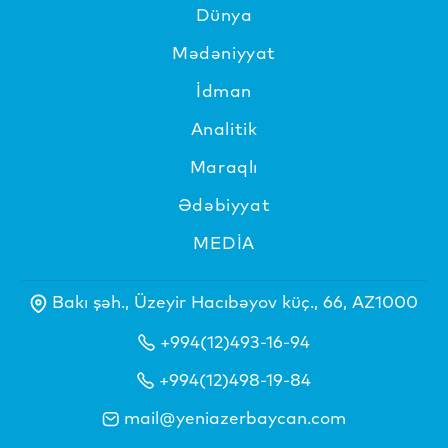
Dünya
Mədəniyyat
İdman
Analitik
Maraqlı
Ədəbiyyat
MEDİA
Bakı şəh., Üzeyir Hacıbəyov küç., 66, AZ1000
+994(12)493-16-94
+994(12)498-19-84
mail@yeniazerbaycan.com