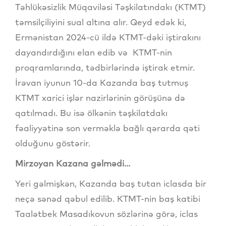
Təhlükəsizlik Müqaviləsi Təşkilatındakı (KTMT)
təmsilçiliyini sual altına alır. Qeyd edək ki,
Ermənistan 2024-cü ildə KTMT-dəki iştirakını
dayandırdığını elan edib və KTMT-nin
proqramlarında, tədbirlərində iştirak etmir.
İrəvan iyunun 10-da Kazanda baş tutmuş
KTMT xarici işlər nazirlərinin görüşünə də
qatılmadı. Bu isə ölkənin təşkilatdakı
fəaliyyətinə son verməklə bağlı qərarda qəti
olduğunu göstərir.
Mirzoyan Kazana gəlmədi...
Yeri gəlmişkən, Kazanda baş tutan iclasda bir
neçə sənəd qəbul edilib. KTMT-nin baş katibi
Taalətbek Masadıkovun sözlərinə görə, iclas