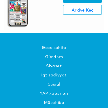
Arxivə Keç
Əsas səhifə
Gündəm
Siyasət
İqtisadiyyat
Sosial
YAP xəbərləri
Müsahibə