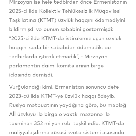
Mirzoyan isə hələ tədbirdən öncə Ermənistanın
2025-ci ildə Kollektiv Təhlükəsizlik Müqaviləsi
Təşkilatına (KTMT) üzvlük haqqını ödəmədiyini
bildirmişdi və bunun səbəbini göstərmişdi:
“2025-ci ildə KTMT-də iştirakımız üçün üzvlük
haqqını sadə bir səbəbdən ödəmədik: bu
tədbirlərdə iştirak etmədik”, - Mirzoyan
parlamentin daimi komitələrinin birgə
iclasında demişdi.
Vurğulandığı kimi, Ermənistan sonuncu dəfə
2023-cü ildə KTMT-yə üzvlük haqqı ödəyib.
Rusiya mətbuatının yaydığına görə, bu məbləğ
Aİİ üzvlüyü ilə birgə o vaxtkı məzənnə ilə
təxminən 352 milyon rubl təşkil edib. KTMT-də
maliyyələşdirmə xüsusi kvota sistemi əsasında