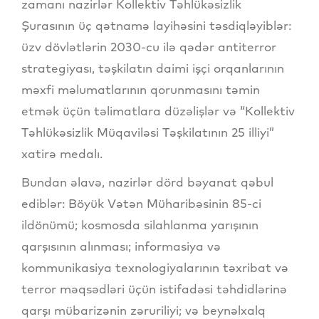
zamanı nazirlər Kollektiv Təhlükəsizlik
Şurasının üç qətnamə layihəsini təsdiqləyiblər:
üzv dövlətlərin 2030-cu ilə qədər antiterror
strategiyası, təşkilatın daimi işçi orqanlarının
məxfi məlumatlarının qorunmasını təmin
etmək üçün təlimatlara düzəlişlər və “Kollektiv
Təhlükəsizlik Müqaviləsi Təşkilatının 25 illiyi”
xatirə medalı.
Bundan əlavə, nazirlər dörd bəyanat qəbul
ediblər: Böyük Vətən Müharibəsinin 85-ci
ildönümü; kosmosda silahlanma yarışının
qarşısının alınması; informasiya və
kommunikasiya texnologiyalarının təxribat və
terror məqsədləri üçün istifadəsi təhdidlərinə
qarşı mübarizənin zəruriliyi; və beynəlxalq