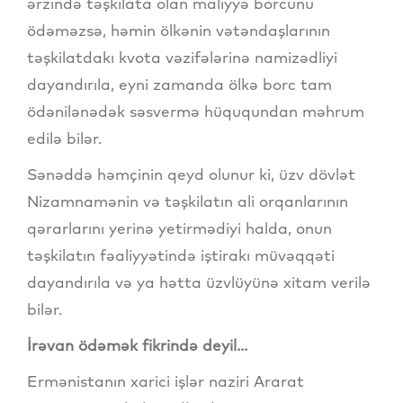
ərzində təşkilata olan maliyyə borcunu
ödəməzsə, həmin ölkənin vətəndaşlarının
təşkilatdakı kvota vəzifələrinə namizədliyi
dayandırıla, eyni zamanda ölkə borc tam
ödənilənədək səsvermə hüququndan məhrum
edilə bilər.
Sənəddə həmçinin qeyd olunur ki, üzv dövlət
Nizamnamənin və təşkilatın ali orqanlarının
qərarlarını yerinə yetirmədiyi halda, onun
təşkilatın fəaliyyətində iştirakı müvəqqəti
dayandırıla və ya hətta üzvlüyünə xitam verilə
bilər.
İrəvan ödəmək fikrində deyil...
Ermənistanın xarici işlər naziri Ararat