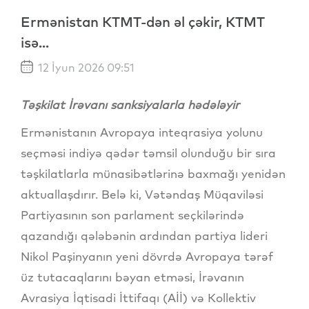
Ermənistan KTMT-dən əl çəkir, KTMT
isə...
12 İyun 2026 09:51
Təşkilat İrəvanı sanksiyalarla hədələyir
Ermənistanın Avropaya inteqrasiya yolunu
seçməsi indiyə qədər təmsil olunduğu bir sıra
təşkilatlarla münasibətlərinə baxmağı yenidən
aktuallaşdırır. Belə ki, Vətəndaş Müqaviləsi
Partiyasının son parlament seçkilərində
qazandığı qələbənin ardından partiya lideri
Nikol Paşinyanın yeni dövrdə Avropaya tərəf
üz tutacaqlarını bəyan etməsi, İrəvanın
Avrasiya İqtisadi İttifaqı (Aİİ) və Kollektiv