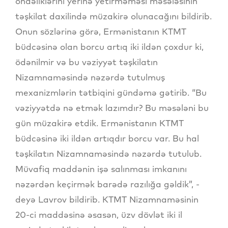
öhdəliklərini yerinə yetirməməsi məsələsinin
təşkilat daxilində müzakirə olunacağını bildirib.
Onun sözlərinə görə, Ermənistanın KTMT
büdcəsinə olan borcu artıq iki ildən çoxdur ki,
ödənilmir və bu vəziyyət təşkilatın
Nizamnaməsində nəzərdə tutulmuş
mexanizmlərin tətbiqini gündəmə gətirib. “Bu
vəziyyətdə nə etmək lazımdır? Bu məsələni bu
gün müzakirə etdik. Ermənistanın KTMT
büdcəsinə iki ildən artıqdır borcu var. Bu hal
təşkilatın Nizamnaməsində nəzərdə tutulub.
Müvafiq maddənin işə salınması imkanını
nəzərdən keçirmək barədə razılığa gəldik”, -
deyə Lavrov bildirib. KTMT Nizamnaməsinin
20-ci maddəsinə əsasən, üzv dövlət iki il