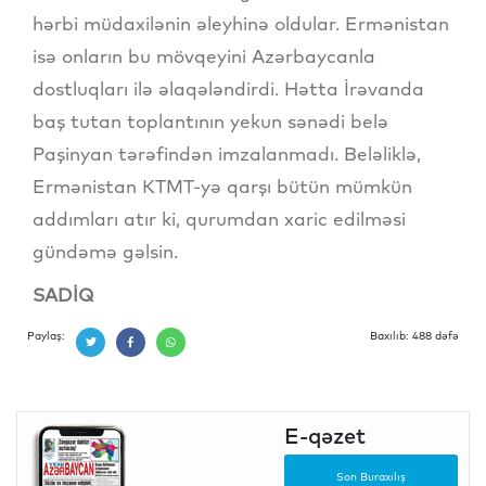
hərbi müdaxilənin əleyhinə oldular. Ermənistan
isə onların bu mövqeyini Azərbaycanla
dostluqları ilə əlaqələndirdi. Hətta İrəvanda
baş tutan toplantının yekun sənədi belə
Paşinyan tərəfindən imzalanmadı. Beləliklə,
Ermənistan KTMT-yə qarşı bütün mümkün
addımları atır ki, qurumdan xaric edilməsi
gündəmə gəlsin.
SADİQ
Paylaş:
Baxılıb: 488 dəfə
E-qəzet
Son Buraxılış