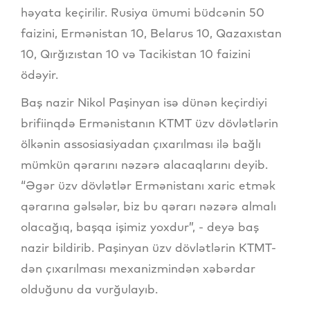
həyata keçirilir. Rusiya ümumi büdcənin 50
faizini, Ermənistan 10, Belarus 10, Qazaxıstan
10, Qırğızıstan 10 və Tacikistan 10 faizini
ödəyir.
Baş nazir Nikol Paşinyan isə dünən keçirdiyi
brifiinqdə Ermənistanın KTMT üzv dövlətlərin
ölkənin assosiasiyadan çıxarılması ilə bağlı
mümkün qərarını nəzərə alacaqlarını deyib.
“Əgər üzv dövlətlər Ermənistanı xaric etmək
qərarına gəlsələr, biz bu qərarı nəzərə almalı
olacağıq, başqa işimiz yoxdur”, - deyə baş
nazir bildirib. Paşinyan üzv dövlətlərin KTMT-
dən çıxarılması mexanizmindən xəbərdar
olduğunu da vurğulayıb.