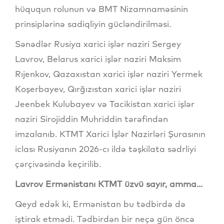
hüququn rolunun və BMT Nizamnaməsinin
prinsiplərinə sadiqliyin gücləndirilməsi.
Sənədlər Rusiya xarici işlər naziri Sergey
Lavrov, Belarus xarici işlər naziri Maksim
Rıjenkov, Qazaxıstan xarici işlər naziri Yermek
Koşerbayev, Qırğızıstan xarici işlər naziri
Jeenbek Kulubayev və Tacikistan xarici işlər
naziri Sirojiddin Muhriddin tərəfindən
imzalanıb. KTMT Xarici İşlər Nazirləri Şurasının
iclası Rusiyanın 2026-cı ildə təşkilata sədrliyi
çərçivəsində keçirilib.
Lavrov Ermənistanı KTMT üzvü sayır, amma...
Qeyd edək ki, Ermənistan bu tədbirdə də
iştirak etmədi. Tədbirdən bir neçə gün öncə