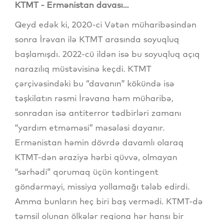
KTMT - Ermənistan davası...
Qeyd edək ki, 2020-ci Vətən müharibəsindən
sonra İrəvan ilə KTMT arasında soyuqluq
başlamışdı. 2022-cü ildən isə bu soyuqluq açıq
narazılıq müstəvisinə keçdi. KTMT
çərçivəsindəki bu “davanın” kökündə isə
təşkilatın rəsmi İrəvana həm müharibə,
sonradan isə antiterror tədbirləri zamanı
“yardım etməməsi” məsələsi dayanır.
Ermənistan həmin dövrdə davamlı olaraq
KTMT-dən əraziyə hərbi qüvvə, olmayan
“sərhədi” qorumaq üçün kontingent
göndərməyi, missiya yollamağı tələb edirdi.
Amma bunların heç biri baş vermədi. KTMT-də
təmsil olunan ölkələr regiona hər hansı bir