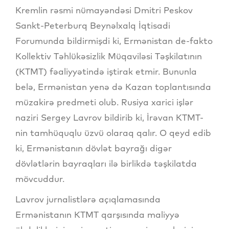
Kremlin rəsmi nümayəndəsi Dmitri Peskov
Sankt-Peterburq Beynəlxalq İqtisadi
Forumunda bildirmişdi ki, Ermənistan de-fakto
Kollektiv Təhlükəsizlik Müqaviləsi Təşkilatının
(KTMT) fəaliyyətində iştirak etmir. Bununla
belə, Ermənistan yenə də Kazan toplantısında
müzakirə predmeti olub. Rusiya xarici işlər
naziri Sergey Lavrov bildirib ki, İrəvan KTMT-
nin tamhüquqlu üzvü olaraq qalır. O qeyd edib
ki, Ermənistanın dövlət bayrağı digər
dövlətlərin bayraqları ilə birlikdə təşkilatda
mövcuddur.
Lavrov jurnalistlərə açıqlamasında
Ermənistanın KTMT qarşısında maliyyə