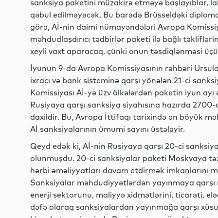
sanksiya paketini müzakirə etməyə başlayıblar, la
qəbul edilməyəcək. Bu barədə Brüsseldəki diplomat
görə, Aİ-nin daimi nümayəndələri Avropa Komissiya
məhdudlaşdırıcı tədbirlər paketi ilə bağlı təkliflə
xeyli vaxt aparacaq, çünki onun təsdiqlənməsi üçü
İyunun 9-da Avropa Komissiyasının rəhbəri Ursul
ixracı və bank sisteminə qarşı yönələn 21-ci sanks
Komissiyası Aİ-yə üzv ölkələrdən paketin iyun ayı ər
Rusiyaya qarşı sanksiya siyahısına hazırda 2700-də
daxildir. Bu, Avropa İttifaqı tarixində ən böyük 
Aİ sanksiyalarının ümumi sayını üstələyir.
Qeyd edək ki, Aİ-nin Rusiyaya qarşı 20-ci sanksiya
olunmuşdu. 20-ci sanksiyalar paketi Moskvaya tə
hərbi əməliyyatları davam etdirmək imkanlarını 
Sanksiyalar məhdudiyyətlərdən yayınmaya qarşı m
enerji sektorunu, maliyyə xidmətlərini, ticarəti, el
dəfə olaraq sanksiyalardan yayınmağa qarşı xüsus