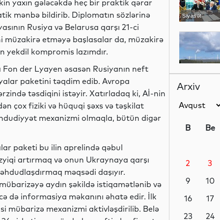
kin yaxın gələcəkdə heç bir praktik qərar
ik mənbə bildirib. Diplomatın sözlərinə
Siyasət
sının Rusiya və Belarusa qarşı 21-ci
rini müzakirə etməyə başlasalar da, müzakirə
n yekdil kompromis lazımdır.
Dünya
a Fon der Lyayen əsasən Rusiyanın neft
iyalar paketini təqdim edib. Avropa
Arxiv
zində təsdiqini istəyir. Xatırladaq ki, Aİ-nin
n çox fiziki və hüquqi şəxs və təşkilat
Gündəm
məhdudiyyət mexanizmi olmaqla, bütün digər
B
Be
lar paketi bu ilin aprelində qəbul
zyiqi artırmaq və onun Ukraynaya qarşı
2
3
Dünya
məhdudlaşdırmaq məqsədi daşıyır.
9
10
übarizəyə aydın şəkildə istiqamətlənib və
əcə də informasiya məkanını əhatə edir. İlk
16
17
i mübarizə mexanizmi aktivləşdirilib. Belə
Elm
23
24