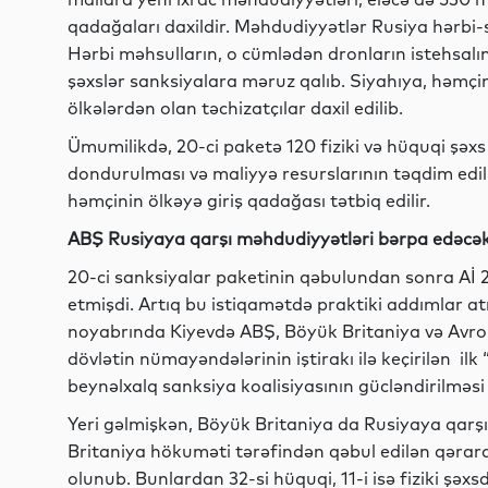
qadağaları daxildir. Məhdudiyyətlər Rusiya hərbi
Hərbi məhsulların, o cümlədən dronların istehsalınd
şəxslər sanksiyalara məruz qalıb. Siyahıya, həmçi
ölkələrdən olan təchizatçılar daxil edilib.
Ümumilikdə, 20-ci paketə 120 fiziki və hüquqi şəxs d
dondurulması və maliyyə resurslarının təqdim edil
həmçinin ölkəyə giriş qadağası tətbiq edilir.
ABŞ Rusiyaya qarşı məhdudiyyətləri bərpa edəcə
20-ci sanksiyalar paketinin qəbulundan sonra Aİ 2
etmişdi. Artıq bu istiqamətdə praktiki addımlar atıl
noyabrında Kiyevdə ABŞ, Böyük Britaniya və Avropa
dövlətin nümayəndələrinin iştirakı ilə keçirilən i
beynəlxalq sanksiya koalisiyasının gücləndirilməsi 
Yeri gəlmişkən, Böyük Britaniya da Rusiyaya qarşı s
Britaniya hökuməti tərəfindən qəbul edilən qərar
olunub. Bunlardan 32-si hüquqi, 11-i isə fiziki şəxsd