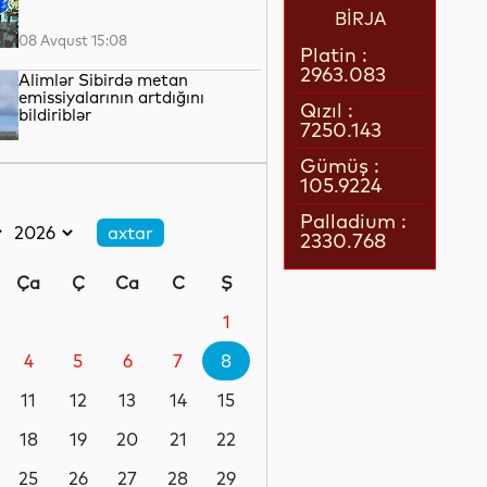
BİRJA
08 Avqust 15:08
Platin :
2963.083
Alimlər Sibirdə metan
emissiyalarının artdığını
Qızıl :
bildiriblər
7250.143
08 Avqust 13:24
Gümüş :
105.9224
Ermənistanın Baş naziri Nikol
Paşinyan Azərbaycan
Palladium :
Prezidenti İlham Əliyevə zəng
2330.768
edib
08 Avqust 12:35
Ça
Ç
Ca
C
Ş
Böyük Britaniyada enerji
borcları rekord həddə çatıb
1
4
5
6
7
8
08 Avqust 12:17
11
12
13
14
15
SDU rektorundan sumqayıtlı
abituriyentlərə çağırış
18
19
20
21
22
25
26
27
28
29
08 Avqust 12:06