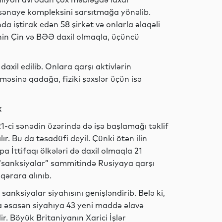
-sənaye kompleksini sarsıtmağa yönəlib.
a iştirak edən 58 şirkət və onlarla əlaqəli
Analitik
nin Çin və BƏƏ daxil olmaqla, üçüncü
axil edilib. Onlara qarşı aktivlərin
Ədəbiyyat
məsinə qadağa, fiziki şəxslər üçün isə
k
Sosial
1-ci sənədin üzərində də işə başlamağı təklif
ır. Bu da təsadüfi deyil. Çünki ötən ilin
 İttifaqı ölkələri də daxil olmaqla 21
lk “sanksiyalar” sammitində Rusiyaya qarşı
Sosial
qərara alınıb.
anksiyalar siyahısını genişləndirib. Belə ki,
a əsasən siyahıya 43 yeni maddə əlavə
ir. Böyük Britaniyanın Xarici İşlər