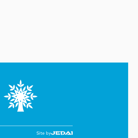
Yeni geosiyasi dövrün əsas
konturları
07 Avqust 20:57
1 il öncə İlham Əliyevin Ağ
Evdə dediklərindən sonra
Paşinyan niyə üzr istəmişdi?
07 Avqust 20:41
ÜST legioner xəstəliyinin
yayılmasının səbəbini açıqlayıb
07 Avqust 20:17
Britaniya hökuməti
“Paramount” ilə “Warner Bros.
Discovery”nin birləşməsinə
razılıq verib
07 Avqust 19:22
Rumıniya hökuməti elektrik
enerjisi istehlakını
Site by
məhdudlaşdırmaq qərarına