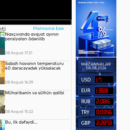
nti
Hamısına bax
Naxçıvanda avqust ayının
pensiyaları ödənilib
08 Avqust 17:21
Sabah havanın temperaturu
MƏZƏNNƏLƏR
40 dərəcəyədək yüksələcək
08.08.2026
1.7
08 Avqust 16:39
1.9591
Müharibənin və sülhün qalibi
2.0816
08 Avqust 15:22
0.0356
Bu, ilk dəfəydi...
2.2873