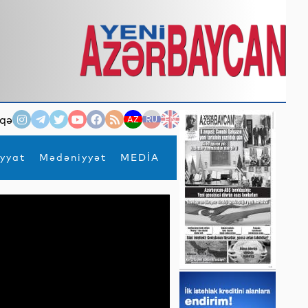
qə
AZ
RU
EN
yyat
Mədəniyyət
MEDİA
×