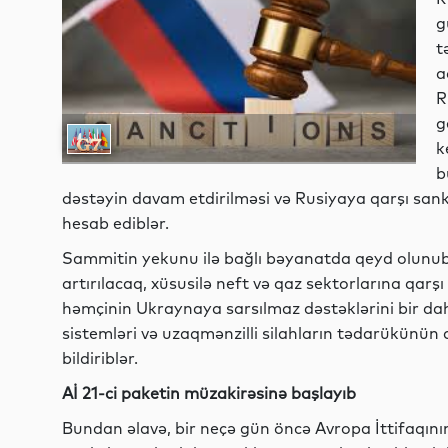
g
t
a
R
g
k
b
dəstəyin davam etdirilməsi və Rusiyaya qarşı san
hesab ediblər.
Sammitin yekunu ilə bağlı bəyanatda qeyd olunub k
artırılacaq, xüsusilə neft və qaz sektorlarına qarşı 
həmçinin Ukraynaya sarsılmaz dəstəklərini bir 
sistemləri və uzaqmənzilli silahların tədarükünün a
bildiriblər.
Aİ 21-ci paketin müzakirəsinə başlayıb
Bundan əlavə, bir neçə gün öncə Avropa İttifaqının 