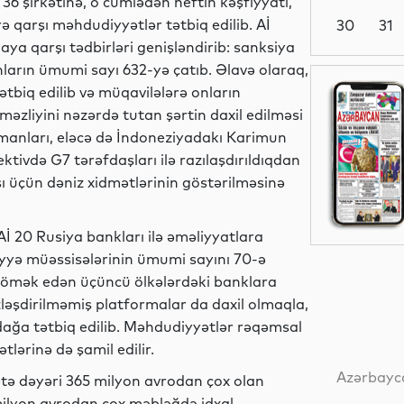
36 şirkətinə, o cümlədən neftin kəşfiyyatı,
rə qarşı məhdudiyyətlər tətbiq edilib. Aİ
30
31
a qarşı tədbirləri genişləndirib: sanksiya
nların ümumi sayı 632-yə çatıb. Əlavə olaraq,
Dünya
tbiq edilib və müqavilələrə onların
əzliyini nəzərdə tutan şərtin daxil edilməsi
manları, eləcə də İndoneziyadakı Karimun
tivdə G7 tərəfdaşları ilə razılaşdırıldıqdan
Siyasət
ı üçün dəniz xidmətlərinin göstərilməsinə
İ 20 Rusiya bankları ilə əməliyyatlara
yyə müəssisələrinin ümumi sayını 70-ə
Yeni
kömək edən üçüncü ölkələrdəki banklara
texnologiyalar
əzləşdirilməmiş platformalar da daxil olmaqla,
dağa tətbiq edilib. Məhdudiyyətlər rəqəmsal
tlərinə də şamil edilir.
Analitik
Azərbayca
etə dəyəri 365 milyon avrodan çox olan
milyon avrodan çox məbləğdə idxal