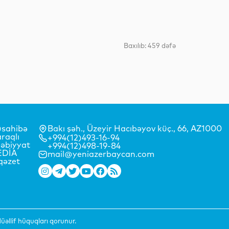
Siyasət
Baxılıb: 459 dəfə
Siyasət
sahibə
Bakı şəh., Üzeyir Hacıbəyov küç., 66, AZ1000
Dünya
raqlı
+994(12)493-16-94
əbiyyat
+994(12)498-19-84
EDİA
mail@yeniazerbaycan.com
qəzet
Dünya
əllif hüquqları qorunur.