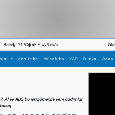
Bakı:
31 °C
45 %
3 m/s
Əla
sial
Analitika
Müsahibə
YAP
Dünya
Ədəbi
ya
İdman
Maraqlı
İdman
Yeni texnologiyalar
7, Aİ və ABŞ bu istiqamətdə yeni addımlar
tacaq
usiyanın Ukraynaya qarşı hücumlarının