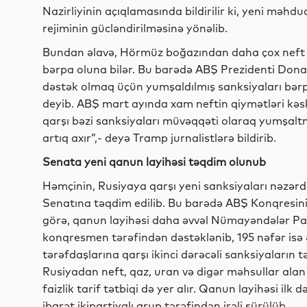
Nazirliyinin açıqlamasında bildirilir ki, yeni məh
rejiminin gücləndirilməsinə yönəlib.
Bundan əlavə, Hörmüz boğazından daha çox neft 
bərpa oluna bilər. Bu barədə ABŞ Prezidenti Dona
dəstək olmaq üçün yumşaldılmış sanksiyaları bə
deyib. ABŞ mart ayında xam neftin qiymətləri kəs
qarşı bəzi sanksiyaları müvəqqəti olaraq yumşaltmı
artıq axır”,- deyə Tramp jurnalistlərə bildirib.
Senata yeni qanun layihəsi təqdim olunub
Həmçinin, Rusiyaya qarşı yeni sanksiyaları nəz
Senatına təqdim edilib. Bu barədə ABŞ Konqresin
görə, qanun layihəsi daha əvvəl Nümayəndələr Pal
konqresmen tərəfindən dəstəklənib, 195 nəfər isə 
tərəfdaşlarına qarşı ikinci dərəcəli sanksiyaların t
Rusiyadan neft, qaz, uran və digər məhsullar alan
faizlik tarif tətbiqi də yer alır. Qanun layihəsi ilk
ibarət ikipartiyalı qrup tərəfindən irəli sürülüb.