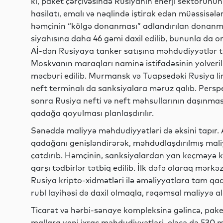
ki, paket çərçivəsində Rusiyanın enerji sektorunun 
hasilatı, emalı və nəqlində iştirak edən müəssisələ
həmçinin “kölgə donanması” adlandırılan donanmay
siyahısına daha 46 gəmi daxil edilib, bununla da o
Aİ-dən Rusiyaya tanker satışına məhdudiyyətlər tə
Moskvanın maraqları naminə istifadəsinin yolverilm
məcburi edilib. Murmansk və Tuapsedəki Rusiya li
neft terminalı da sanksiyalara məruz qalıb. Perspek
sonra Rusiya nefti və neft məhsullarının daşınmas
qadağa qoyulması planlaşdırılır.
Sənəddə maliyyə məhdudiyyətləri də əksini tapır. A
qadağanı genişləndirərək, məhdudlaşdırılmış mali
çatdırıb. Həmçinin, sanksiyalardan yan keçməyə 
qarşı tədbirlər tətbiq edilib. İlk dəfə olaraq mərk
Rusiya kripto-xidmətləri ilə əməliyyatlara tam qa
rubl layihəsi də daxil olmaqla, rəqəmsal maliyyə alə
Ticarət və hərbi-sənaye kompleksinə gəlincə, pak
mallara yeni ixrac məhdudiyyətləri, eləcə də 530 