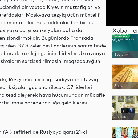
ücləndiyi bir vaxtda Kiyevin müttəfiqləri və
ərəfdaşları Moskvaya təzyiq üçün müxtəlif
ddımlar atırlar. Belə addımlardan biri də
Xəbər le
usiyaya qarşı sanksiyaları daha da
enişləndirməkdir. Bugünlərdə Fransada
eçirilən G7 ölkələrinin liderlərinin sammitində
u barədə razılığa gəlinib. Liderlər Ukraynaya
Sosial
ksiyaların sərtləşdirilməsini məqsədəuyğun
i, Rusiyanın hərbi iqtisadiyyatına təzyiq
Sosial
sanksiyalar gücləndiriləcək. G7 liderləri,
daha təsdiqləyərək hava hücumundan müdafiə
rtırılması barədə razılığa gəldiklərini
Analitik
(Aİ) səfirləri də Rusiyaya qarşı 21-ci