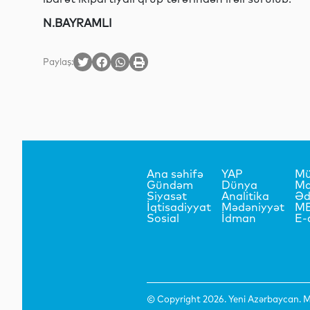
N.BAYRAMLI
Paylaş:
Ana səhifə
YAP
Mü
Gündəm
Dünya
Ma
Siyasət
Analitika
Əd
İqtisadiyyat
Mədəniyyət
M
Sosial
İdman
E-
© Copyright 2026. Yeni Azərbaycan. Mü