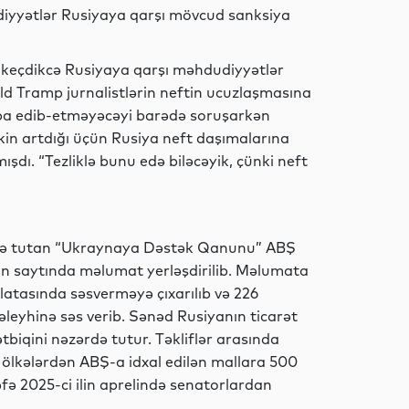
Dünya
dudiyyətlər Rusiyaya qarşı mövcud sanksiya
keçdikcə Rusiyaya qarşı məhdudiyyətlər
ld Tramp jurnalistlərin neftin ucuzlaşmasına
Maraqlı
rpa edib-etməyəcəyi barədə soruşarkən
kin artdığı üçün Rusiya neft daşımalarına
şdı. “Tezliklə bunu edə biləcəyik, çünki neft
Maraqlı
ərdə tutan “Ukraynaya Dəstək Qanunu” ABŞ
in saytında məlumat yerləşdirilib. Məlumata
Analitik
atasında səsverməyə çıxarılıb və 226
əleyhinə səs verib. Sənəd Rusiyanın ticarət
ətbiqini nəzərdə tutur. Təkliflər arasında
 ölkələrdən ABŞ-a idxal edilən mallara 500
Siyasət
 dəfə 2025-ci ilin aprelində senatorlardan