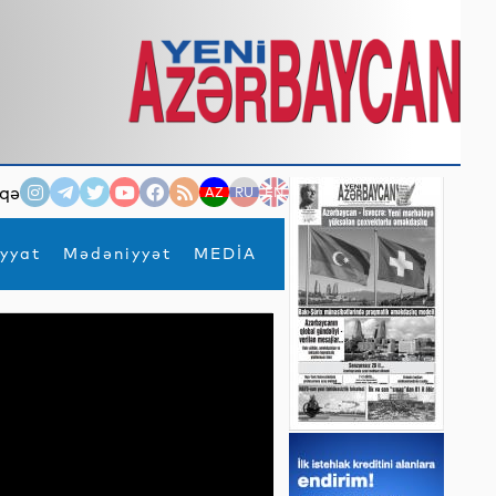
qə
AZ
RU
EN
yyat
Mədəniyyət
MEDİA
×