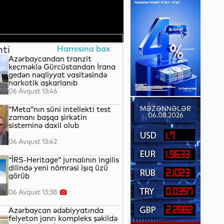
nti
Hamısına bax
Azərbaycandan tranzit
keçməklə Gürcüstandan İrana
gedən nəqliyyat vasitəsində
narkotik aşkarlanıb
06 Avqust 13:46
“Meta”nın süni intellekti test
MƏZƏNNƏLƏR
06.08.2026
zamanı başqa şirkətin
sisteminə daxil olub
1.7
06 Avqust 13:42
1.9633
“İRS-Heritage” jurnalının ingilis
dilində yeni nömrəsi işıq üzü
2.1023
görüb
0.0357
06 Avqust 13:38
2.2882
Azərbaycan ədəbiyyatında
felyeton janrı kompleks şəkildə