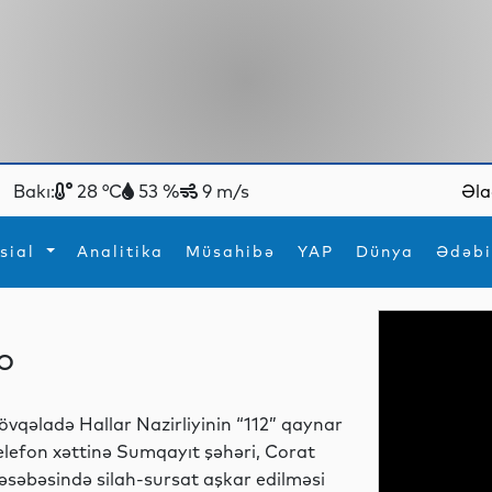
Bakı:
28 °C
53 %
9 m/s
Əla
sial
Analitika
Müsahibə
YAP
Dünya
Ədəbi
ya
İdman
Maraqlı
EO
İdman
Yeni texnologiyalar
övqəladə Hallar Nazirliyinin “112” qaynar
elefon xəttinə Sumqayıt şəhəri, Corat
əsəbəsində silah-sursat aşkar edilməsi