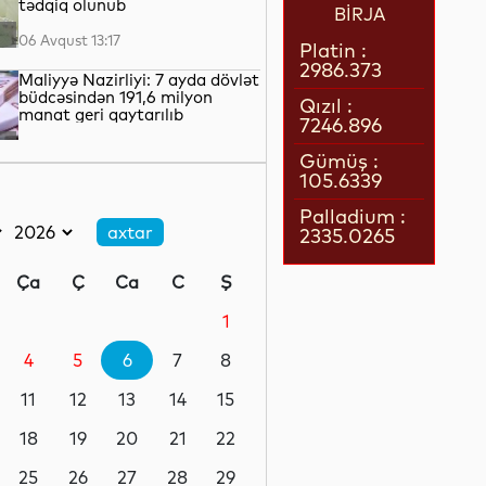
tədqiq olunub
BİRJA
06 Avqust 13:17
Platin :
2986.373
Maliyyə Nazirliyi: 7 ayda dövlət
büdcəsindən 191,6 milyon
Qızıl :
manat geri qaytarılıb
7246.896
06 Avqust 13:05
Gümüş :
105.6339
Üç məktəbəqədər təhsil
müəssisəsi BŞTİ-nin tabeliyinə
Palladium :
verilib
2335.0265
06 Avqust 12:43
Ça
Ç
Ca
C
Ş
Gənc tədqiqatçılara beynəlxalq
əqli mülkiyyət müsabiqəsinin
1
imkanları təqdim olunub
4
5
6
7
8
06 Avqust 12:20
11
12
13
14
15
Azərbaycanın qlobal gündəliyi
- verilən mesajlar...
18
19
20
21
22
25
26
27
28
29
06 Avqust 11:50