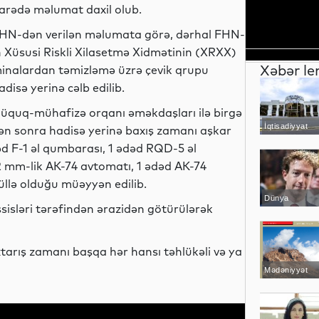
arədə məlumat daxil olub.
HN-dən verilən məlumata görə, dərhal FHN-
n Xüsusi Riskli Xilasetmə Xidmətinin (XRXX)
Xəbər le
inalardan təmizləmə üzrə çevik qrupu
adisə yerinə cəlb edilib.
üquq-mühafizə orqanı əməkdaşları ilə birgə
İqtisadiyyat
dən sonra hadisə yerinə baxış zamanı aşkar
dəd F-1 əl qumbarası, 1 ədəd RQD-5 əl
2 mm-lik AK-74 avtomatı, 1 ədəd AK-74
üllə olduğu müəyyən edilib.
Dünya
isləri tərəfindən ərazidən götürülərək
xtarış zamanı başqa hər hansı təhlükəli və ya
Mədəniyyət