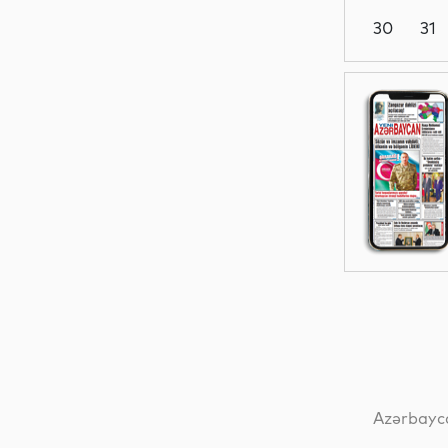
30
31
Müsahibə
Gündəm
Siyasət
Analitik
Azərbayca