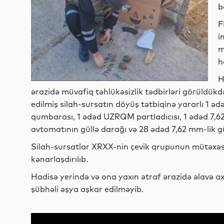
b
F
i
m
h
H
ərazidə müvafiq təhlükəsizlik tədbirləri görüldük
edilmiş silah-sursatın döyüş tətbiqinə yararlı 1 ə
qumbarası, 1 ədəd UZRQM partladıcısı, 1 ədəd 7,6
avtomatının güllə darağı və 28 ədəd 7,62 mm-lik g
Silah-sursatlar XRXX-nin çevik qrupunun mütəxəss
kənarlaşdırılıb.
Hadisə yerində və ona yaxın ətraf ərazidə əlavə a
şübhəli əşya aşkar edilməyib.