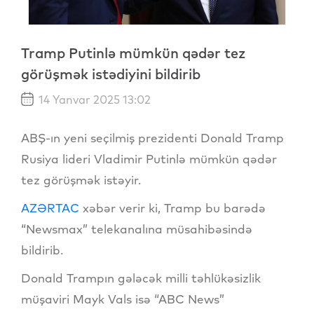
Tramp Putinlə mümkün qədər tez
görüşmək istədiyini bildirib
14 Yanvar 2025 13:02
ABŞ-ın yeni seçilmiş prezidenti Donald Tramp
Rusiya lideri Vladimir Putinlə mümkün qədər
tez görüşmək istəyir.
AZƏRTAC
xəbər verir ki, Tramp bu barədə
“Newsmax” telekanalına müsahibəsində
bildirib.
Donald Trampın gələcək milli təhlükəsizlik
müşaviri Mayk Vals isə “ABC News”