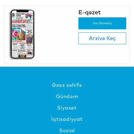
E-qəzet
Son Buraxılış
Arxivə Keç
Əsas səhifə
Gündəm
Siyasət
İqtisadiyyat
Sosial