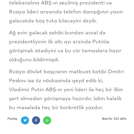
telekanalına ABŞ-ın seçilmiş prezidenti və
Rusiya lideri arasında telefon danışığının yaxın
gələcəkdə baş tuta biləcəyini deyib.
Ağ evin gələcək sahibi bundan əvvəl də
prezidentliyinin ilk altı ayı ərzində Putinlə
görüşmək istədiyini və bu cür təmaslara hazır
olduğunu bildirmişdi.
Rusiya dövlət başçısının mətbuat katibi Dmitri
Peskov isə öz növbəsində qeyd edib ki,
Vladimir Putin ABŞ-ın yeni lideri ilə heç bir ilkin
şərt olmadan görüşməyə hazırdır, lakin hələlik
bu məsələdə heç bir konkretlik yoxdur.
Paylaş:
Baxılıb: 525 dəfə