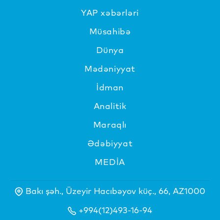
YAP xəbərləri
Müsahibə
Dünya
Mədəniyyat
İdman
Analitik
Maraqlı
Ədəbiyyat
MEDİA
Bakı şəh., Üzeyir Hacıbəyov küç., 66, AZ1000
+994(12)493-16-94