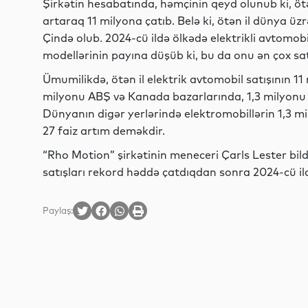
Şirkətin hesabatında, həmçinin qeyd olunub ki, ötən
artaraq 11 milyona çatıb. Belə ki, ötən il dünya üz
Çində olub. 2024-cü ildə ölkədə elektrikli avtomob
modellərinin payına düşüb ki, bu da onu ən çox sat
Ümumilikdə, ötən il elektrik avtomobil satışının 1
milyonu ABŞ və Kanada bazarlarında, 1,3 milyonu i
Dünyanın digər yerlərində elektromobillərin 1,3 mi
27 faiz artım deməkdir.
“Rho Motion” şirkətinin meneceri Çarls Lester bildi
satışları rekord həddə çatdıqdan sonra 2024-cü i
Paylaş: