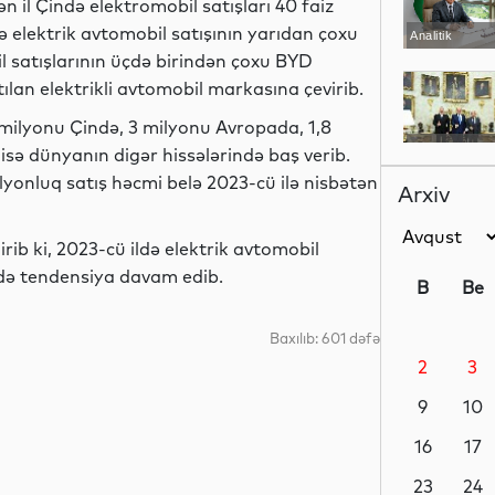
 il Çində elektromobil satışları 40 faiz
rə elektrik avtomobil satışının yarıdan çoxu
Analitik
il satışlarının üçdə birindən çoxu BYD
ılan elektrikli avtomobil markasına çevirib.
1 milyonu Çində, 3 milyonu Avropada, 1,8
Siyasət
sə dünyanın digər hissələrində baş verib.
lyonluq satış həcmi belə 2023-cü ilə nisbətən
Arxiv
rib ki, 2023-cü ildə elektrik avtomobil
Siyasət
ldə tendensiya davam edib.
B
Be
Baxılıb: 601 dəfə
2
3
Siyasət
9
10
16
17
Dünya
23
24