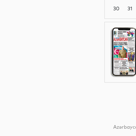
30
31
Dünya
Dünya
Dünya
Dünya
Azərbayca