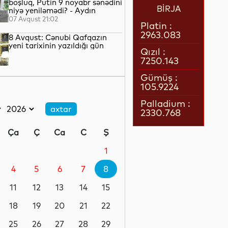
boşluq, Putin 9 noyabr sənədini
BİRJA
niyə yeniləmədi? - Aydın
QULİYEV yazır...
07 Avqust 21:02
Platin :
2963.083
8 Avqust: Cənubi Qafqazın
yeni tarixinin yazıldığı gün
Qızıl :
7250.143
07 Avqust 21:00
Gümüş :
105.9224
Azərbaycan–ABŞ tərəfdaşlığı:
Yeni geosiyasi dövrün əsas
Palladium :
konturları
2330.768
07 Avqust 20:57
Ça
Ç
Ca
C
Ş
1 il öncə İlham Əliyevin Ağ
Evdə dediklərindən sonra
1
Paşinyan niyə üzr istəmişdi?
4
5
6
7
8
07 Avqust 20:41
11
12
13
14
15
ÜST legioner xəstəliyinin
yayılmasının səbəbini açıqlayıb
18
19
20
21
22
25
26
27
28
29
07 Avqust 20:17