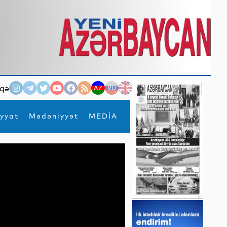
qə
AZ
RU
EN
yyat
Mədəniyyət
MEDİA
×