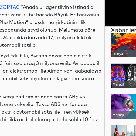
ZƏRTAC
“Anadolu” agentliyinə istinadla
əbər verir ki, bu barədə Böyük Britaniyanın
Rho Motion” araşdırma şirkətinin illik
Xəbər le
esabatında qeyd olunub. Məlumata görə,
024-cü ildə dünyada 17,1 milyon elektrik
vtomobil satılıb.
Dünya
eyd edilib ki, Avropa bazarında elektrik
 3 faiz azalaraq 3 milyona enib. Avropada ilin
lan elektromobil ilə Almaniyanı qabaqlayıb.
tomobil subsidiyalarının ləğvindən sonra
Maraqlı
n vergi endirimlərindən sonra ABŞ və
milyona yüksəlib. Təkcə ABŞ və Kanada
ktrik avtomobil satışı ilə ili ən yüksək
Maraqlı
bir ildə ardıcıl olaraq orta hesabla 10 faiz