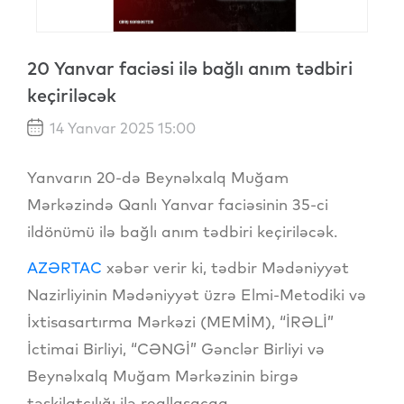
20 Yanvar faciəsi ilə bağlı anım tədbiri
keçiriləcək
14 Yanvar 2025 15:00
Yanvarın 20-də Beynəlxalq Muğam
Mərkəzində Qanlı Yanvar faciəsinin 35-ci
ildönümü ilə bağlı anım tədbiri keçiriləcək.
AZƏRTAC
xəbər verir ki, tədbir Mədəniyyət
Nazirliyinin Mədəniyyət üzrə Elmi-Metodiki və
İxtisasartırma Mərkəzi (MEMİM), “İRƏLİ”
İctimai Birliyi, “CƏNGİ” Gənclər Birliyi və
Beynəlxalq Muğam Mərkəzinin birgə
təşkilatçılığı ilə reallaşacaq.