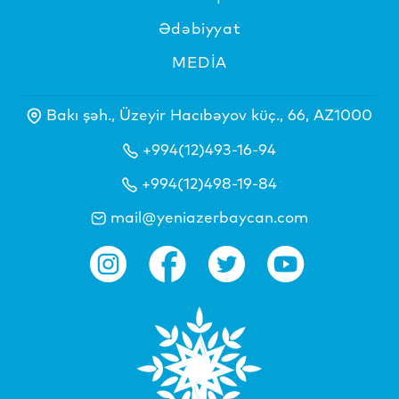
Ədəbiyyat
MEDİA
Bakı şəh., Üzeyir Hacıbəyov küç., 66, AZ1000
+994(12)493-16-94
+994(12)498-19-84
mail@yeniazerbaycan.com