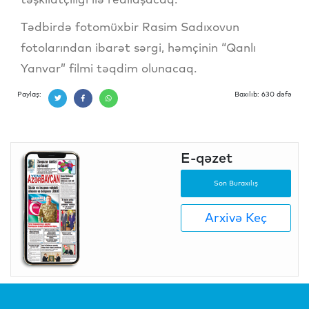
Tədbirdə fotomüxbir Rasim Sadıxovun
fotolarından ibarət sərgi, həmçinin “Qanlı
Yanvar” filmi təqdim olunacaq.
Paylaş:
Baxılıb: 630 dəfə
E-qəzet
Son Buraxılış
Arxivə Keç