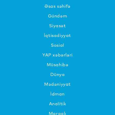
Əsas səhifə
Gündəm
Siyasət
İqtisadiyyat
Sosial
YAP xəbərləri
Müsahibə
Dünya
Mədəniyyat
İdman
Analitik
Maraqlı