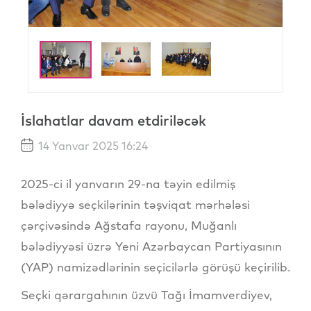
İslahatlar davam etdiriləcək
14 Yanvar 2025 16:24
2025-ci il yanvarın 29-na təyin edilmiş
bələdiyyə seçkilərinin təşviqat mərhələsi
çərçivəsində Ağstafa rayonu, Muğanlı
bələdiyyəsi üzrə Yeni Azərbaycan Partiyasının
(YAP) namizədlərinin seçicilərlə görüşü keçirilib.
Seçki qərargahının üzvü Tağı İmamverdiyev,