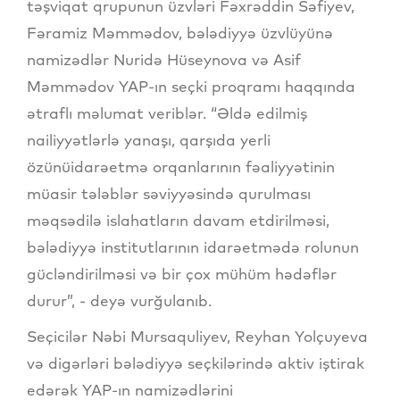
təşviqat qrupunun üzvləri Fəxrəddin Səfiyev,
Fəramiz Məmmədov, bələdiyyə üzvlüyünə
namizədlər Nuridə Hüseynova və Asif
Məmmədov YAP-ın seçki proqramı haqqında
ətraflı məlumat veriblər. “Əldə edilmiş
nailiyyətlərlə yanaşı, qarşıda yerli
özünüidarəetmə orqanlarının fəaliyyətinin
müasir tələblər səviyyəsində qurulması
məqsədilə islahatların davam etdirilməsi,
bələdiyyə institutlarının idarəetmədə rolunun
gücləndirilməsi və bir çox mühüm hədəflər
durur”, - deyə vurğulanıb.
Seçicilər Nəbi Mursaquliyev, Reyhan Yolçuyeva
və digərləri bələdiyyə seçkilərində aktiv iştirak
edərək YAP-ın namizədlərini