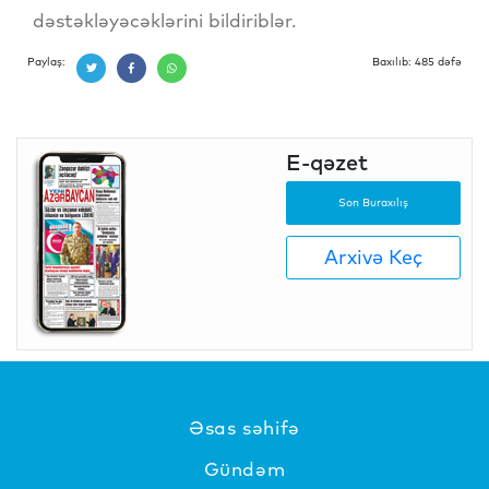
dəstəkləyəcəklərini bildiriblər.
Paylaş:
Baxılıb: 485 dəfə
E-qəzet
Son Buraxılış
Arxivə Keç
Əsas səhifə
Gündəm