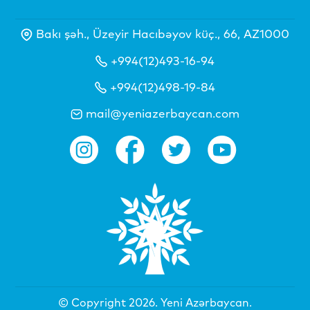
Bakı şəh., Üzeyir Hacıbəyov küç., 66, AZ1000
+994(12)493-16-94
+994(12)498-19-84
mail@yeniazerbaycan.com
© Copyright 2026.
Yeni Azərbaycan
.