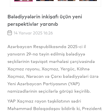
Bələdiyyələrin inkişafı üçün yeni
perspektivlər yaranıb
14 Yanvar 2025 16:26
Azərbaycan Respublikasında 2025-ci il
yanvarın 29-na təyin edilmiş bələdiyyə
seçkilərinin təşviqat mərhələsi çərçivəsində
Xaçmaz rayonu, Xaçmaz, Yergüc, Köhnə
Xaçmaz, Nərəcan və Çarxı bələdiyyələri üzrə
Yeni Azərbaycan Partiyasının (YAP)
namizədlərinin seçicilərlə görüşü keçirilib.
YAP Xaçmaz rayon təşkilatının sədri
Məhəmməd Balaqadaşov bildirib ki, Prezident