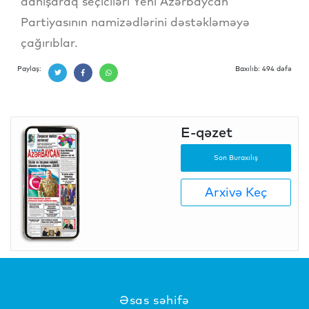
danışaraq seçiciləri Yeni Azərbaycan
Partiyasının namizədlərini dəstəkləməyə
çağırıblar.
Paylaş:
Baxılıb: 494 dəfə
E-qəzet
Son Buraxılış
Arxivə Keç
Əsas səhifə