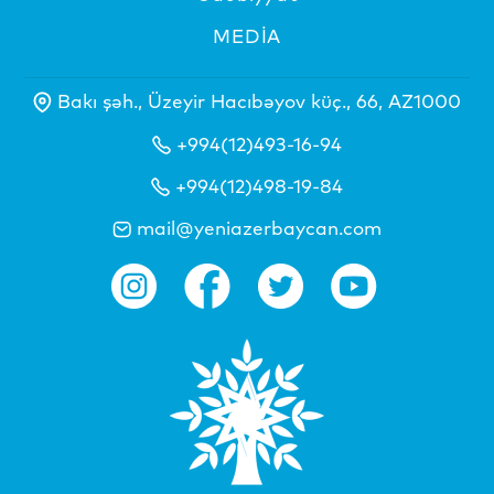
MEDİA
Bakı şəh., Üzeyir Hacıbəyov küç., 66, AZ1000
+994(12)493-16-94
+994(12)498-19-84
mail@yeniazerbaycan.com