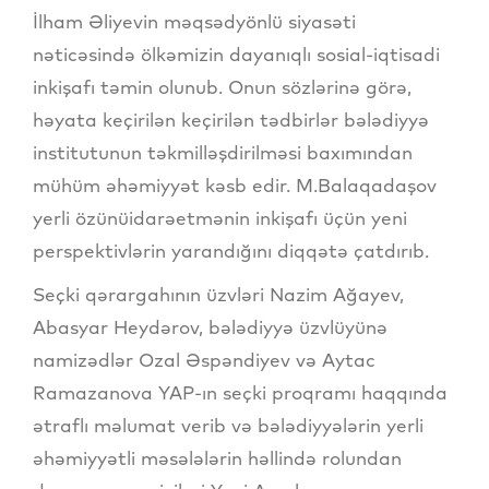
İlham Əliyevin məqsədyönlü siyasəti
nəticəsində ölkəmizin dayanıqlı sosial-iqtisadi
inkişafı təmin olunub. Onun sözlərinə görə,
həyata keçirilən keçirilən tədbirlər bələdiyyə
institutunun təkmilləşdirilməsi baxımından
mühüm əhəmiyyət kəsb edir. M.Balaqadaşov
yerli özünüidarəetmənin inkişafı üçün yeni
perspektivlərin yarandığını diqqətə çatdırıb.
Seçki qərargahının üzvləri Nazim Ağayev,
Abasyar Heydərov, bələdiyyə üzvlüyünə
namizədlər Ozal Əspəndiyev və Aytac
Ramazanova YAP-ın seçki proqramı haqqında
ətraflı məlumat verib və bələdiyyələrin yerli
əhəmiyyətli məsələlərin həllində rolundan