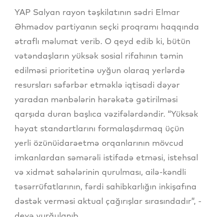
YAP Salyan rayon təşkilatının sədri Elmar
Əhmədov partiyanın seçki proqramı haqqında
ətraflı məlumat verib. O qeyd edib ki, bütün
vətəndaşların yüksək sosial rifahının təmin
edilməsi prioritetinə uyğun olaraq yerlərdə
resursları səfərbər etməklə iqtisadi dəyər
yaradan mənbələrin hərəkətə gətirilməsi
qarşıda duran başlıca vəzifələrdəndir. “Yüksək
həyat standartlarını formalaşdırmaq üçün
yerli özünüidarəetmə orqanlarının mövcud
imkanlardan səmərəli istifadə etməsi, istehsal
və xidmət sahələrinin qurulması, ailə-kəndli
təsərrüfatlarının, fərdi sahibkarlığın inkişafına
dəstək verməsi aktual çağırışlar sırasındadır”, -
deyə vurğulanıb.