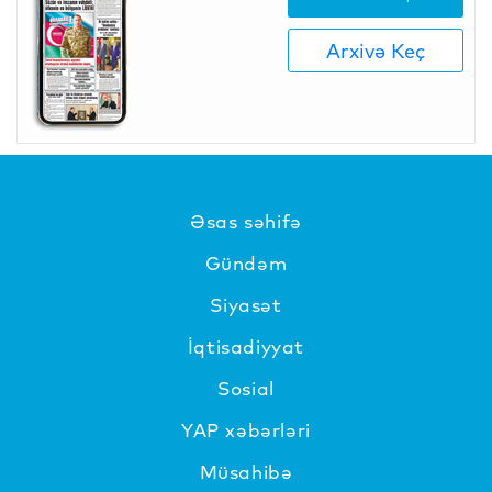
Arxivə Keç
Əsas səhifə
Gündəm
Siyasət
İqtisadiyyat
Sosial
YAP xəbərləri
Müsahibə