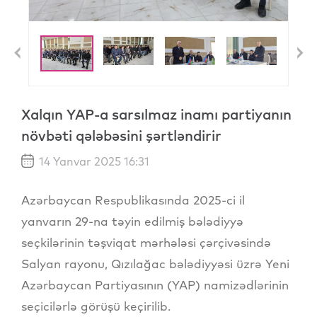
Previous
N
Xalqın YAP-a sarsılmaz inamı partiyanın
növbəti qələbəsini şərtləndirir
14 Yanvar 2025 16:31
Azərbaycan Respublikasında 2025-ci il
yanvarın 29-na təyin edilmiş bələdiyyə
seçkilərinin təşviqat mərhələsi çərçivəsində
Salyan rayonu, Qızılağac bələdiyyəsi üzrə Yeni
Azərbaycan Partiyasının (YAP) namizədlərinin
seçicilərlə görüşü keçirilib.