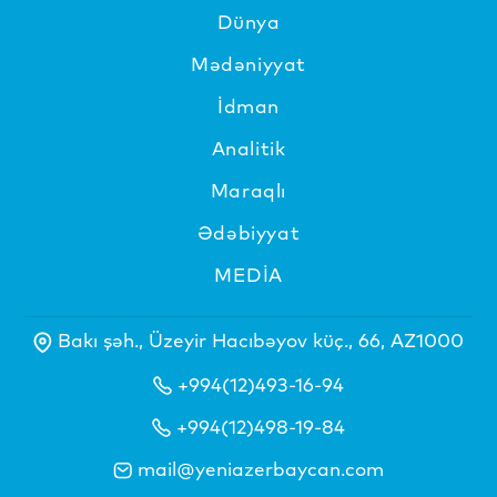
Dünya
Mədəniyyat
İdman
Analitik
Maraqlı
Ədəbiyyat
MEDİA
Bakı şəh., Üzeyir Hacıbəyov küç., 66, AZ1000
+994(12)493-16-94
+994(12)498-19-84
mail@yeniazerbaycan.com