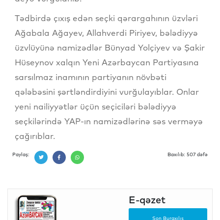
Tədbirdə çıxış edən seçki qərargahının üzvləri
Ağabala Ağayev, Allahverdi Piriyev, bələdiyyə
üzvlüyünə namizədlər Bünyad Yolçiyev və Şakir
Hüseynov xalqın Yeni Azərbaycan Partiyasına
sarsılmaz inamının partiyanın növbəti
qələbəsini şərtləndirdiyini vurğulayıblar. Onlar
yeni nailiyyətlər üçün seçiciləri bələdiyyə
seçkilərində YAP-ın namizədlərinə səs verməyə
çağırıblar.
Paylaş:
Baxılıb: 507 dəfə
E-qəzet
Son Buraxılış